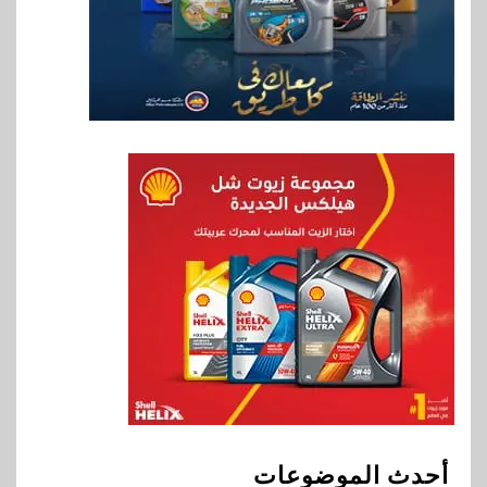
استراتيجية مع MCS لإطلاق
محفظة التدريب الرسمية
لكاسبرسكي
8
بنوك
بنك الإسكندرية يطلق الحساب
الجاري “ابدأ” اليومي
9
اخبار
سيارات
راية للمباني الذكية وSungrow
تعززان مكانة Electra كأسرع
شبكة لشحن المركبات الكهربائية
في مصر
10
بنوك
البنك الأهلي يعين عمرو السُلمي
أحدث الموضوعات
رئيسًا تنفيذيًا للمعاملات المصرفية