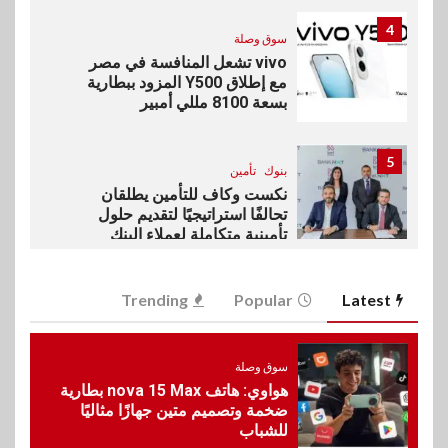
4
سوق وصلة
vivo تشعل المنافسة في مصر
مع إطلاق Y500 المزود ببطارية
بسعة 8100 مللي أمبير
5
بنوك
تأمين
نكست وكاف للتأمين يطلقان
تحالفًا استراتيجيًا لتقديم حلول
تأمينية متكاملة لعملاء البنك
6
Trending
Popular
Latest
اقتصاد
رئيس مجلس القضاء الأعلى يوقّع
بروتوكول تعاون مع البريد لتقديم
خدمة الإعلان الإلكتروني المسجل
سوق وصلة
هواوي: هاتف nova 15 Max بطارية
ضخمة وتصميم متين جهازًا مثاليًا
للشباب
7
اخبار