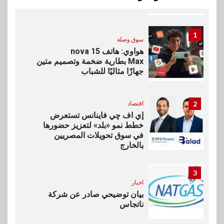
الدولية
1
سوق وصلة
هواوي: هاتف nova 15
Max بطارية ضخمة وتصميم متين
جهازًا مثاليًا للشباب
2
اقتصاد
إي اف چي فاينانس تستعرض
خطط نمو «بلد» لتعزيز حضورها
في سوق تحويلات المصريين
بالخارج
3
اخبار
بيان توضيحي صادر عن شركة
ناتجاس