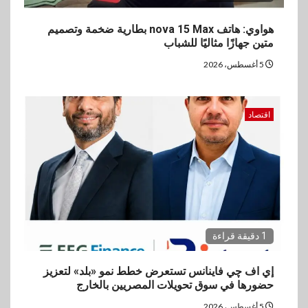
4
هواوي: هاتف nova 15 Max بطارية ضخمة وتصميم
سوق وصلة
متين جهازًا مثاليًا للشباب
vivo تشعل المنافسة في مصر
مع إطلاق Y500 المزود ببطارية
5 أغسطس، 2026
بسعة 8100 مللي أمبير
اقتصاد
5
بنوك
تأمين
نكست وكاف للتأمين يطلقان
تحالفًا استراتيجيًا لتقديم حلول
تأمينية متكاملة لعملاء البنك
1 دقيقة قراءة
إي اف چي فاينانس تستعرض خطط نمو «بلد» لتعزيز
حضورها في سوق تحويلات المصريين بالخارج
5 أغسطس، 2026