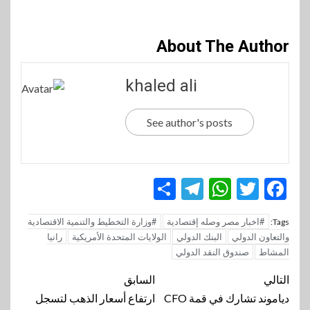
About The Author
khaled ali
See author's posts
Telegram
Share
WhatsApp
Twitter
Facebook
#اخبار مصر وصله إقتصادية
#وزارة التخطيط والتنمية الاقتصادية
Tags:
والتعاون الدولي
البنك الدولي
الولايات المتحدة الأمريكية
رانيا
المشاط
صندوق النقد الدولي
تنقل
التالي
السابق
المقالة
دياموند تشارك في قمة CFO
ارتفاع أسعار الذهب لتسجل