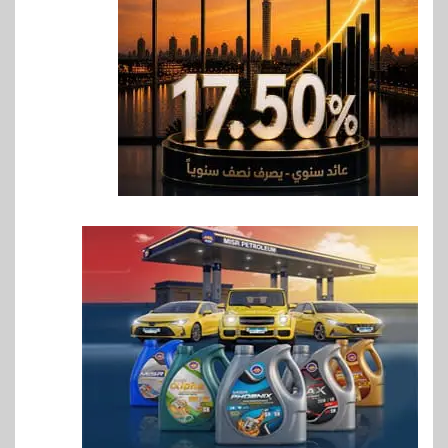
المشروعات الصغيرة والمتوسطة
للنمو والتوسع
7
اخبار
فيكسد مصر و”حلول” تتشاركان
في تطوير أول منصة للسياحة
الصحية في مصر والشرق الأوسط
وأفريقيا Tour4Cure
8
سوق وصلة
هواوي: هاتف nova 15
Max بطارية ضخمة وتصميم متين
جهازًا مثاليًا للشباب
9
اقتصاد
إي اف چي فاينانس تستعرض
خطط نمو «بلد» لتعزيز حضورها
في سوق تحويلات المصريين
بالخارج