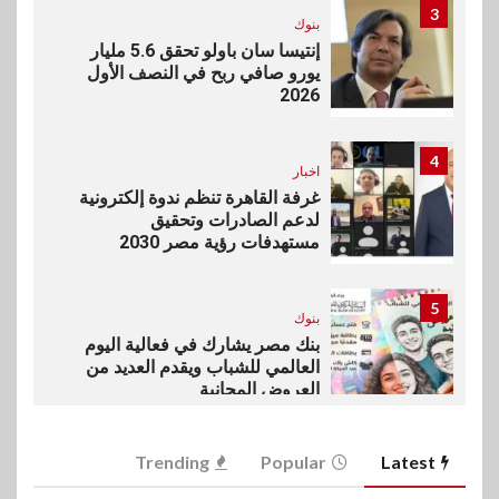
3
بنوك
إنتيسا سان باولو تحقق 5.6 مليار
يورو صافي ربح في النصف الأول
2026
4
اخبار
غرفة القاهرة تنظم ندوة إلكترونية
لدعم الصادرات وتحقيق
مستهدفات رؤية مصر 2030
5
بنوك
بنك مصر يشارك في فعالية اليوم
العالمي للشباب ويقدم العديد من
العروض المجانية
6
Trending
Popular
Latest
بنوك
بنك QNB مصر يعزز جاهزية