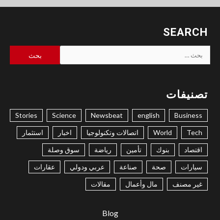
SEARCH
البحث
عن:
تصنيفات
Stories
Science
Newsbeat
english
Business
Tech
World
اتصالات وتكنولوجيا
اخبار
استثمار
اقتصاد
بنوك
تأمين
رياضة
سوق وصلة
سيارات
صحة
صناعة
عربي ودولي
عقارات
غير مصنف
مال وأعمال
مقالات
Blog