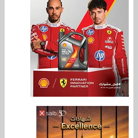
6
بنوك
بنك QNB مصر يعزز جاهزية