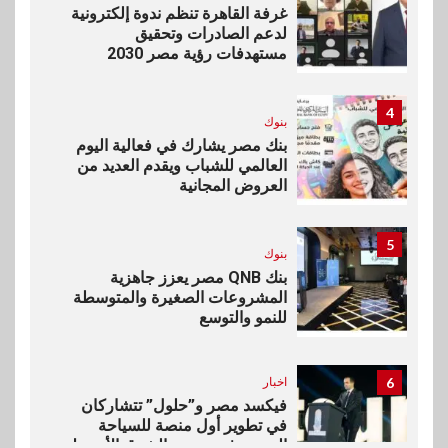
غرفة القاهرة تنظم ندوة إلكترونية
لدعم الصادرات وتحقيق
مستهدفات رؤية مصر 2030
4
بنوك
بنك مصر يشارك في فعالية اليوم
العالمي للشباب ويقدم العديد من
العروض المجانية
5
بنوك
بنك QNB مصر يعزز جاهزية
المشروعات الصغيرة والمتوسطة
للنمو والتوسع
6
اخبار
فيكسد مصر و”حلول” تتشاركان
في تطوير أول منصة للسياحة
الصحية في مصر والشرق الأوسط