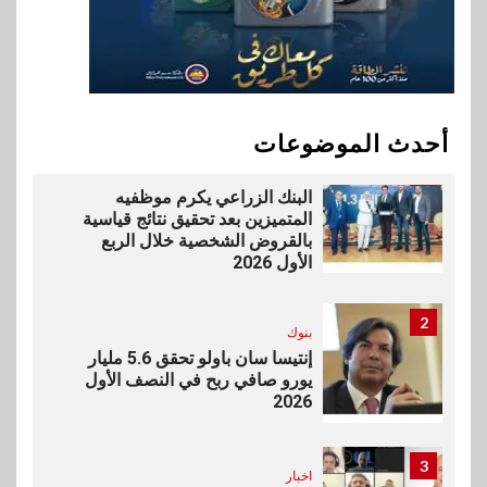
10
سوق وصلة
vivo تشعل المنافسة في مصر
مع إطلاق Y500 المزود ببطارية
بسعة 8100 مللي أمبير
أحدث الموضوعات
1
بنوك
البنك الزراعي يكرم موظفيه
المتميزين بعد تحقيق نتائج قياسية
بالقروض الشخصية خلال الربع
الأول 2026
2
بنوك
إنتيسا سان باولو تحقق 5.6 مليار
يورو صافي ربح في النصف الأول
2026
3
اخبار