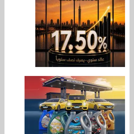
وأفريقيا Tour4Cure
7
سوق وصلة
هواوي: هاتف nova 15
Max بطارية ضخمة وتصميم متين
جهازًا مثاليًا للشباب
8
اقتصاد
إي اف چي فاينانس تستعرض
خطط نمو «بلد» لتعزيز حضورها
في سوق تحويلات المصريين
بالخارج
9
اخبار
بيان توضيحي صادر عن شركة
ناتجاس