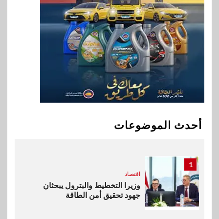
وأفريقيا Tour4Cure
9
سوق وصلة
هواوي: هاتف nova 15
Max بطارية ضخمة وتصميم متين
جهازًا مثاليًا للشباب
10
اقتصاد
إي اف چي فاينانس تستعرض
خطط نمو «بلد» لتعزيز حضورها
أحدث الموضوعات
في سوق تحويلات المصريين
بالخارج
1
اقتصاد
وزيرا التخطيط والبترول يبحثان
جهود تحقيق أمن الطاقة