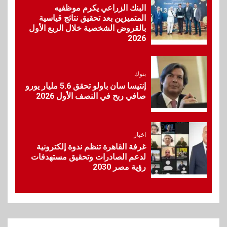
البنك الزراعي يكرم موظفيه
وأفريقيا Tour4Cure
المتميزين بعد تحقيق نتائج قياسية
بالقروض الشخصية خلال الربع الأول
9
2026
سوق وصلة
هواوي: هاتف nova 15
Max بطارية ضخمة وتصميم متين
جهازًا مثاليًا للشباب
بنوك
إنتيسا سان باولو تحقق 5.6 مليار يورو
صافي ربح في النصف الأول 2026
10
اقتصاد
إي اف چي فاينانس تستعرض
خطط نمو «بلد» لتعزيز حضورها
اخبار
في سوق تحويلات المصريين
غرفة القاهرة تنظم ندوة إلكترونية
بالخارج
لدعم الصادرات وتحقيق مستهدفات
رؤية مصر 2030
1
اقتصاد
وزيرا التخطيط والبترول يبحثان
جهود تحقيق أمن الطاقة