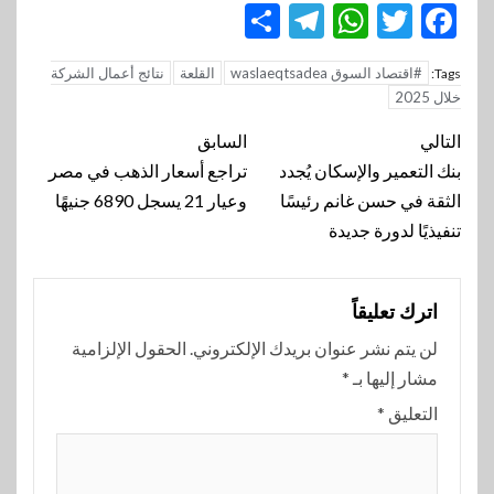
Telegram
Share
WhatsApp
Twitter
Facebook
#اقتصاد السوق waslaeqtsadea
القلعة
نتائج أعمال الشركة
Tags:
خلال 2025
تنقل
التالي
السابق
المقالة
بنك التعمير والإسكان يُجدد
تراجع أسعار الذهب في مصر
الثقة في حسن غانم رئيسًا
وعيار 21 يسجل 6890 جنيهًا
تنفيذيًا لدورة جديدة
اترك تعليقاً
لن يتم نشر عنوان بريدك الإلكتروني.
الحقول الإلزامية
مشار إليها بـ
*
التعليق
*