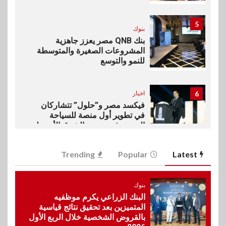
5
بنوك
بنك QNB مصر يعزز جاهزية
المشروعات الصغيرة والمتوسطة
للنمو والتوسع
6
اخبار
فيكسد مصر و”حلول” تتشاركان
في تطوير أول منصة للسياحة
الصحية في مصر والشرق الأوسط
وأفريقيا Tour4Cure
Trending
Popular
Latest
7
سوق وصلة
هواوي: هاتف nova 15
بنوك
Max بطارية ضخمة وتصميم متين
البنك الزراعي يكرم موظفيه
جهازًا مثاليًا للشباب
المتميزين بعد تحقيق نتائج قياسية
بالقروض الشخصية خلال الربع الأول