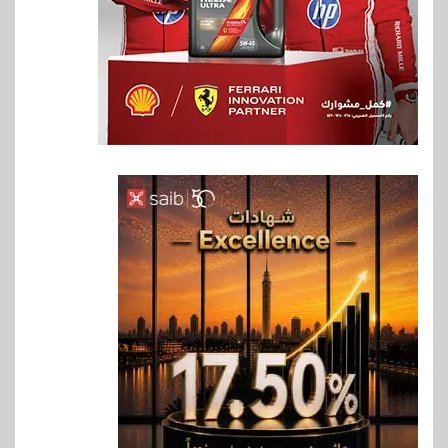
6
اخبار
فيكسد مصر و”حلول” تتشاركان
في تطوير أول منصة للسياحة
الصحية في مصر والشرق الأوسط
وأفريقيا Tour4Cure
7
سوق وصلة
هواوي: هاتف nova 15
Max بطارية ضخمة وتصميم متين
جهازًا مثاليًا للشباب