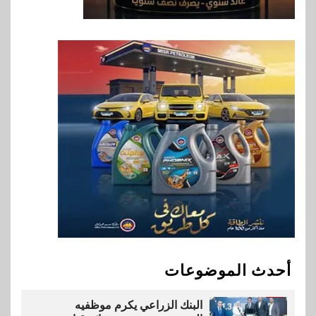
8
اقتصاد
إي اف چي فاينانس تستعرض
خطط نمو «بلد» لتعزيز حضورها
في سوق تحويلات المصريين
بالخارج
9
اخبار
بيان توضيحي صادر عن شركة
ناتجاس
10
سوق وصلة
vivo تشعل المنافسة في مصر
مع إطلاق Y500 المزود ببطارية
بسعة 8100 مللي أمبير
أحدث الموضوعات
1
بنوك
البنك الزراعي يكرم موظفيه