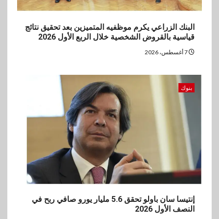
العروض المجانية
البنك الزراعي يكرم موظفيه المتميزين بعد تحقيق نتائج
5
بنوك
قياسية بالقروض الشخصية خلال الربع الأول 2026
بنك QNB مصر يعزز جاهزية
7 أغسطس، 2026
المشروعات الصغيرة والمتوسطة
للنمو والتوسع
بنوك
إنتيسا سان باولو تحقق 5.6 مليار يورو صافي ربح في
النصف الأول 2026