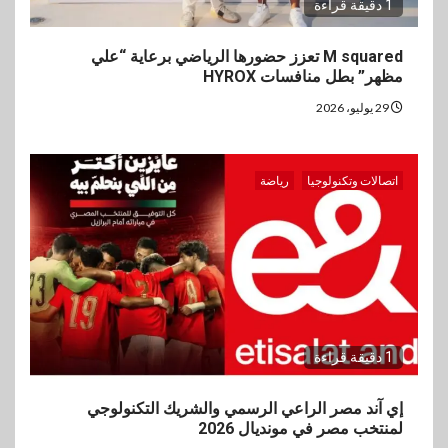
1 دقيقة قراءة
M squared تعزز حضورها الرياضي برعاية “علي
مظهر” بطل منافسات HYROX
29 يوليو، 2026
اتصالات وتكنولوجيا
رياضة
1 دقيقة قراءة
إي آند مصر الراعي الرسمي والشريك التكنولوجي
لمنتخب مصر في مونديال 2026