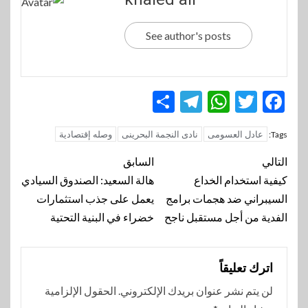
See author's posts
Telegram
Share
WhatsApp
Twitter
Facebook
عادل العسومى
نادى النجمة البحرينى
وصله إقتصادية
Tags:
تنقل
التالي
السابق
المقالة
كيفية استخدام الخداع
هالة السعيد: الصندوق السيادي
السيبراني ضد هجمات برامج
يعمل على جذب استثمارات
الفدية من أجل مستقبل ناجح
خضراء في البنية التحتية
اترك تعليقاً
لن يتم نشر عنوان بريدك الإلكتروني.
الحقول الإلزامية