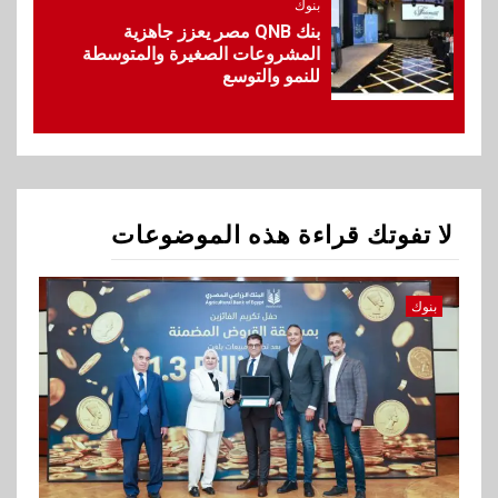
بنوك
المتميزين بعد تحقيق نتائج قياسية
بنك QNB مصر يعزز جاهزية
بالقروض الشخصية خلال الربع
المشروعات الصغيرة والمتوسطة
الأول 2026
للنمو والتوسع
2
بنوك
إنتيسا سان باولو تحقق 5.6 مليار
يورو صافي ربح في النصف الأول
2026
لا تفوتك قراءة هذه الموضوعات
3
اخبار
غرفة القاهرة تنظم ندوة إلكترونية
بنوك
لدعم الصادرات وتحقيق
مستهدفات رؤية مصر 2030
4
بنوك
بنك مصر يشارك في فعالية اليوم
العالمي للشباب ويقدم العديد من