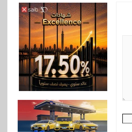
بنوك
6
بنك QNB مصر يعزز
جاهزية المشروعات
الصغيرة والمتوسطة
للنمو والتوسع
اخبار
فيكسد مصر و”حلول”
7
تتشاركان في تطوير
أول منصة للسياحة
الصحية في مصر
والشرق الأوسط
وأفريقيا Tour4Cure
سوق وصلة
8
هواوي: هاتف nova 15
Max بطارية ضخمة
وتصميم متين جهازًا
مثاليًا للشباب