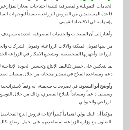
الخدمات التمويلية والمصرفية لتلبية احتياجات صغار المزارع
قاعدة المستفيدين من القروض الزراعية، تنفيذاً لتوجيهات القي
وإسهامه في الاقتصاد القومي.
وأشار إلى أن المنتجات والخدمات المصرفية الجديدة تستهدف ت
من بينها تمويل الميكنة والآلات الزراعية، وتمويل الشركات وال
الزراعة وأجهزتها المتخصصة، وتشجيع الابتكار في الزراعة الح
بما ينعكس على خفض تكاليف الإنتاج وتحسين الجودة الإنتاجية ل
دعم ومساعدة الفلاح في تصدير منتجاته من خلال منصات تصديرية
وأوضح أبو السعود
، في تصريحات صحفية، أنه وفقاً لاستراتيجية 
وسيبقى داعماً ومسانداً للفلاح المصري، وذلك من خلال التوسع في
الزراعي والحيواني،
مؤكداً أن البنك يولي اهتماماً كبيراً لإتاحة قروض إنتاج المحاصي
بالتعاون مع وزارة الزراعة، لمساعدتهم على تحمل ارتفاع تكالي