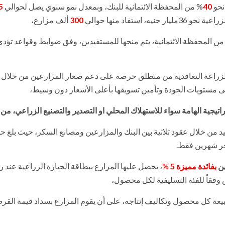
 نحو
40
% من المحفظة الائتمانية للبنك، وبمعدل نمو سنوي يصل لحوالي
5
تفاد منها حوالي
300
ألف مزارع،
ن المحفظة الائتمانية، يتم منحها للمستفيدين، وفق ضوابط وقواعد تؤدي
ة للزراعة التعاقدية من منطلق حرصه على دعم صغار المزارعين من خلال
 مستويات الجودة وتأمين تسويقها بأعلى الأسعار دون وسيط،
جية الهامة سواء للاستهلاك المحلي او التصدير والتصنيع الزراعي، من بي
خلال عقود ثلاثية بين البنك والمزارعين ومصانع السكر، حيث بلغ ح
ين
بفائدة مميزة 5
%
، يحصل عليها المزارع ببطاقة الحيازة الزراعية عند ز
 وفقاً للفئة التسليفية لكل محصول،
 لطبيعة كل محصول وتكاليف إنتاجه، على أن يقوم المزارع بسداد قيمة القر