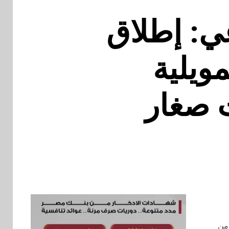
عي: إطلاق
ويلية
ت صغار
 من