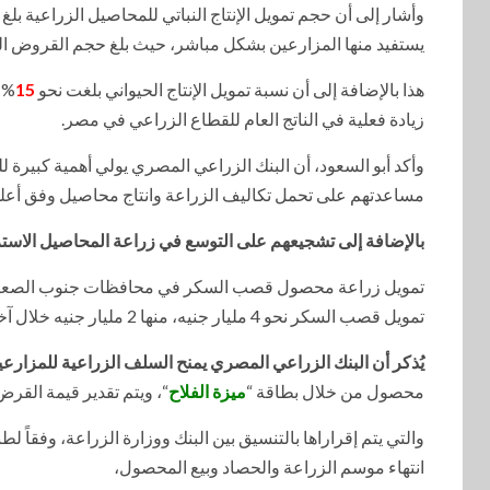
وأشار إلى أن حجم تمويل الإنتاج النباتي للمحاصيل الزراعية بلغ
يستفيد منها المزارعين بشكل مباشر، حيث بلغ حجم القروض الزراعية نحو 36مليار جنيه، اس
هذا بالإضافة إلى أن نسبة تمويل الإنتاج الحيواني بلغت نحو
15
% م
زيادة فعلية في الناتج العام للقطاع الزراعي في مصر.
وأكد أبو السعود، أن البنك الزراعي المصري يولي أهمية كبير
مساعدتهم على تحمل تكاليف الزراعة وانتاج محاصيل وفق أعلى
بالإضافة إلى تشجيعهم على التوسع في زراعة المحاصيل الاستراتي
تمويل زراعة محصول قصب السكر في محافظات جنوب الصعيد من 
تمويل قصب السكر نحو 4 مليار جنيه، منها 2 مليار جنيه خلال آخر شهرين فقط.
يُذكر أن البنك الزراعي المصري يمنح السلف الزراعية للمزارع
محصول من خلال بطاقة “
ميزة الفلاح
“، ويتم تقدير قيمة القرض
والتي يتم إقراراها بالتنسيق بين البنك ووزارة الزراعة، وفقاً
انتهاء موسم الزراعة والحصاد وبيع المحصول،