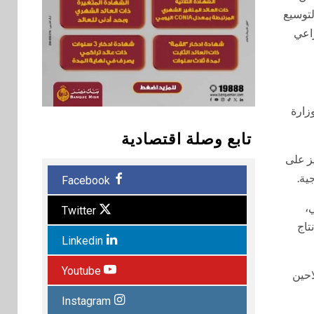
لتوسيع
راعي
وزارة
تابع وصلة اقتصادية
يز على
ية.
Facebook
،
Twitter
تاج
Linkedin
Youtube
احين
Instagram