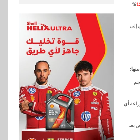
%
1
 إلى
نها:
جم
راعة أي
ض بعد