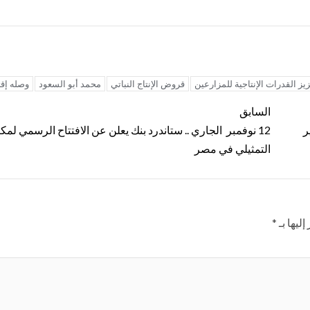
يز القدرات الإنتاجية للمزارعين
قروض الإنتاج النباتي
محمد أبو السعود
وصله إقت
السابق
ية وزير
12 نوفمبر الجاري .. ستاندرد بنك يعلن عن الافتتاح الرسمي لمكت
التمثيلي في مصر
ليها بـ
*