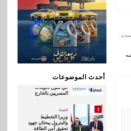
والشرق الأوسط
وأفريقيا Tour4Cure
سوق وصلة
9
هواوي: هاتف nova 15
صادية
Max بطارية ضخمة
وتصميم متين جهازًا
مثاليًا للشباب
به
اقتصاد
10
إي اف چي فاينانس
تستعرض خطط نمو
أحدث الموضوعات
«بلد» لتعزيز حضورها
في سوق تحويلات
المصريين بالخارج
1
اقتصاد
وزيرا التخطيط
والبترول يبحثان جهود
تحقيق أمن الطاقة