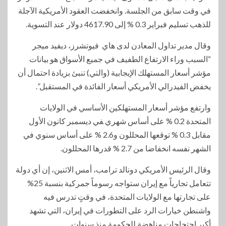
في وقت سابق من الجلسة. وانخفضت العقود الأمريكية الآجلة
للذهب تسليم فبراير 0.3 % إلى 4617.90 دولار عند ‌التسوية.
وقال مدير تداول المعادن لدى هاي فيوتشرز، ديفيد ميجر
“السبب وراء الارتفاع الطفيف في جميع الأسواق هو بيانات
مؤشر أسعار المستهلك الإيجابية (والتي) تنبئ بزيادة احتمال أن
يخفض الفيدرالي الأمريكي أسعار الفائدة في المستقبل”.
وارتفع مؤشر أسعار ‌المستهلكين الأساسي في الولايات
المتحدة 0.2 % على أساس شهري ‍في ديسمبر كانون الأول
مقابل 0.3 % توقعها المحللون و2.6 % على أساس سنوي في
الشهر نفسه انخفاضا من 2.7 % قدرها المحللون.
وقال الرئيس الأمريكي دونالد ترامب، أمس الاثنين، إن أي دولة
تتعامل تجارياً مع إيران ستواجه رسوماً جمركية بنسبة 25%
على تجارتها مع الولايات المتحدة، في وقتٍ تدرس فيه
واشنطن خيارات الرد على التطورات في إيران، التي تشهد
أكبر احتجاجات مناهضة للحكومة منذ سنوات.