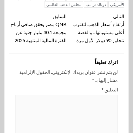
الأمريكي
دونالد ترامب
مجلس الذهب العالمي
تنقل
التالي
السابق
المقالة
أرتفاع أسعار الذهب لتقترب
QNB مصر يحقق صافي أرباح
أعلى مستوياتها .. والفضة
مجمعة 30.1 مليار جنية عن
تتجاوز 90 دولارا لأول مرة
الفترة المالية المنتهية 2025
اترك تعليقاً
لن يتم نشر عنوان بريدك الإلكتروني.
الحقول الإلزامية
مشار إليها بـ
*
التعليق
*