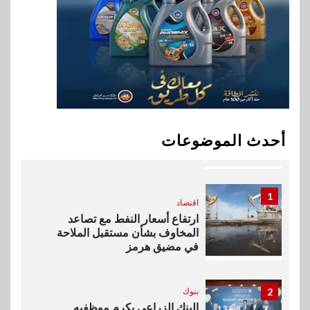
9
اقتصاد
إي اف چي فاينانس تستعرض
خطط نمو «بلد» لتعزيز حضورها
في سوق تحويلات المصريين
بالخارج
10
اخبار
بيان توضيحي صادر عن شركة
أحدث الموضوعات
ناتجاس
1
اقتصاد
ارتفاع أسعار النفط مع تصاعد
المخاوف بشأن مستقبل الملاحة
في مضيق هرمز
2
بنوك
البنك الزراعي يكرم موظفيه