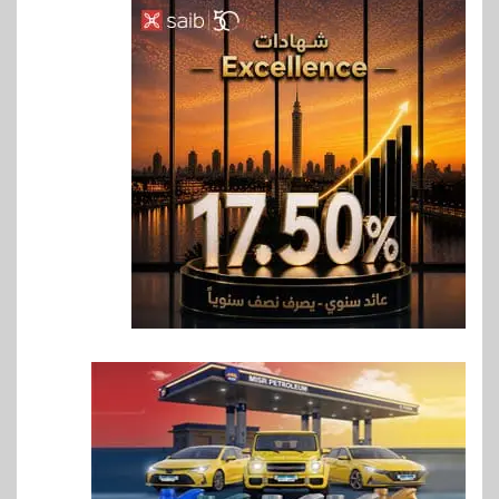
6
بنوك
بنك QNB مصر يعزز جاهزية
المشروعات الصغيرة والمتوسطة
للنمو والتوسع
7
اخبار
فيكسد مصر و”حلول” تتشاركان
في تطوير أول منصة للسياحة
الصحية في مصر والشرق الأوسط
وأفريقيا Tour4Cure
8
سوق وصلة
هواوي: هاتف nova 15
Max بطارية ضخمة وتصميم متين
جهازًا مثاليًا للشباب