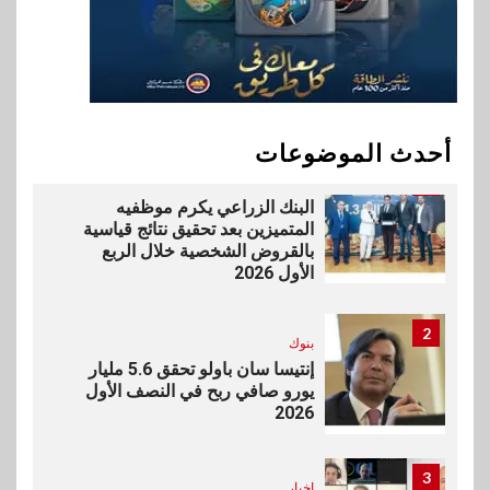
10
سوق وصلة
vivo تشعل المنافسة في مصر
مع إطلاق Y500 المزود ببطارية
بسعة 8100 مللي أمبير
أحدث الموضوعات
1
بنوك
البنك الزراعي يكرم موظفيه
المتميزين بعد تحقيق نتائج قياسية
بالقروض الشخصية خلال الربع
الأول 2026
2
بنوك
إنتيسا سان باولو تحقق 5.6 مليار
يورو صافي ربح في النصف الأول
2026
3
اخبار