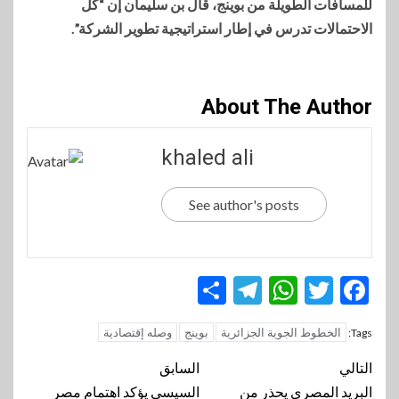
للمسافات الطويلة من بوينج، قال بن سليمان إن “كل
الاحتمالات تدرس في إطار استراتيجية تطوير الشركة”.
About The Author
khaled ali
See author's posts
Telegram
Share
WhatsApp
Twitter
Facebook
الخطوط الجوية الجزائرية
بوينج
وصله إقتصادية
Tags:
تنقل
التالي
السابق
المقالة
البريد المصري يحذر من
السيسي يؤكد اهتمام مصر