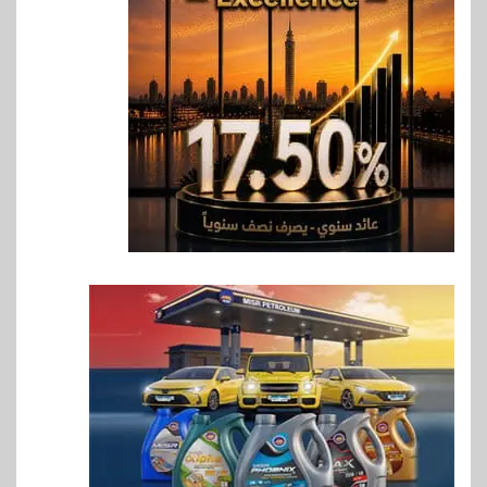
وأفريقيا Tour4Cure
7
سوق وصلة
هواوي: هاتف nova 15
Max بطارية ضخمة وتصميم متين
جهازًا مثاليًا للشباب
8
اقتصاد
إي اف چي فاينانس تستعرض
خطط نمو «بلد» لتعزيز حضورها
في سوق تحويلات المصريين
بالخارج
9
اخبار
بيان توضيحي صادر عن شركة
ناتجاس