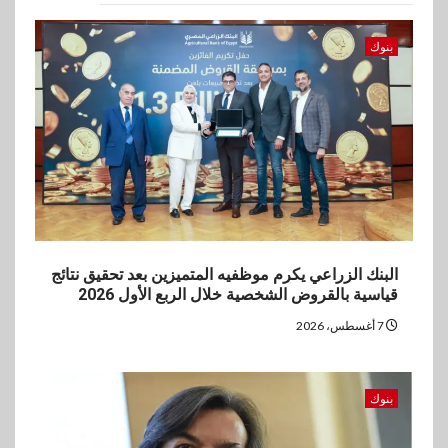
3
اخبار
غرفة القاهرة تنظم ندوة إلكترونية
بنوك
لدعم الصادرات وتحقيق
مستهدفات رؤية مصر 2030
4
بنوك
بنك مصر يشارك في فعالية اليوم
العالمي للشباب ويقدم العديد من
العروض المجانية
البنك الزراعي يكرم موظفيه المتميزين بعد تحقيق نتائج
5
بنوك
قياسية بالقروض الشخصية خلال الربع الأول 2026
بنك QNB مصر يعزز جاهزية
7 أغسطس، 2026
المشروعات الصغيرة والمتوسطة
للنمو والتوسع
بنوك