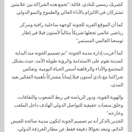
كشريك رسمي للنادي، قائلة: “تجمع هذه الشراكة بين علامتين
تشتركان في الالتزام بالأداء العالي والطموح والنمو الدولي.
كما أن الموقع الفريد للجونة كوجهة ساحلية راقية ومركز
رياضي عالمي تجعلها شريكاً مثالياً لأستون فيلا في إطار
توسعنا العالمي المستمر.”
كما أعربت إدارة مدينة الجونة: “تم تصميم الجونة منذ البداية
كمدينة تقوم على الاستدامة والرؤية طويلة الأمد، حيث يشكل
المجتمع والأداء والرفاهية أسس الحياة اليومية. وتعكس
شراكتنا مع نادي أستون فيلا إيماناً مشتركاً بأهمية التفكير بعيد
المدى،
والهوية القوية، ودور الرياضة في ربط الشعوب والثقافات،
وخلق منصات حقيقية للتواصل الدولي الهادف داخل الملعب
وخارجه.”
الجدير بالذكر أنه تم تصميم الجونة لتكون مدينة صالحة للعيش
الدائم، وتبعد نحو30 دقيقة فقط عن مطار الغردقة الدولي،