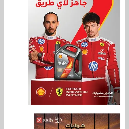
6
اخبار
فيكسد مصر و”حلول” تتشاركان
في تطوير أول منصة للسياحة