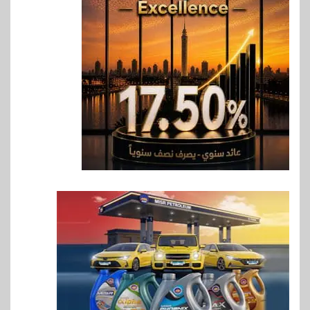
الصحية في مصر والشرق الأوسط
وأفريقيا Tour4Cure
7
سوق وصلة
هواوي: هاتف nova 15
Max بطارية ضخمة وتصميم متين
جهازًا مثاليًا للشباب
8
اقتصاد
إي اف چي فاينانس تستعرض
خطط نمو «بلد» لتعزيز حضورها
في سوق تحويلات المصريين
بالخارج
9
اخبار
بيان توضيحي صادر عن شركة
ناتجاس