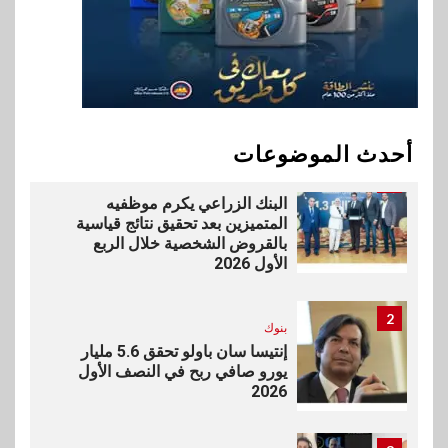
10
سوق وصلة
vivo تشعل المنافسة في مصر
مع إطلاق Y500 المزود ببطارية
بسعة 8100 مللي أمبير
أحدث الموضوعات
1
بنوك
البنك الزراعي يكرم موظفيه
المتميزين بعد تحقيق نتائج قياسية
بالقروض الشخصية خلال الربع
الأول 2026
2
بنوك
إنتيسا سان باولو تحقق 5.6 مليار
يورو صافي ربح في النصف الأول
2026