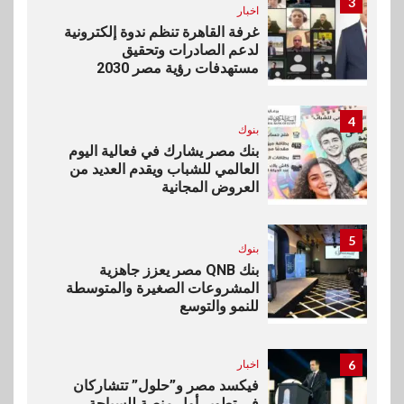
3
اخبار
غرفة القاهرة تنظم ندوة إلكترونية
لدعم الصادرات وتحقيق
مستهدفات رؤية مصر 2030
4
بنوك
بنك مصر يشارك في فعالية اليوم
العالمي للشباب ويقدم العديد من
العروض المجانية
5
بنوك
بنك QNB مصر يعزز جاهزية
المشروعات الصغيرة والمتوسطة
للنمو والتوسع
6
اخبار
فيكسد مصر و”حلول” تتشاركان
في تطوير أول منصة للسياحة