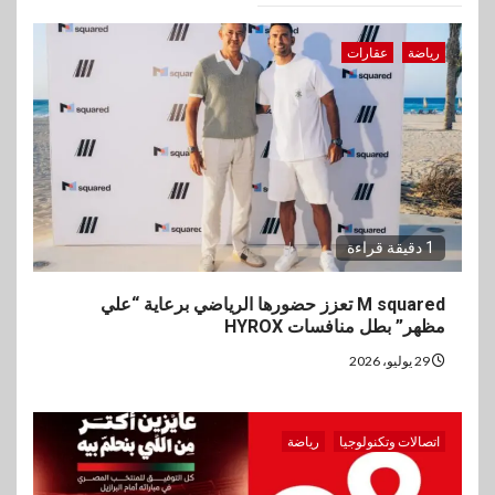
رياضة
عقارات
1 دقيقة قراءة
M squared تعزز حضورها الرياضي برعاية “علي
مظهر” بطل منافسات HYROX
29 يوليو، 2026
اتصالات وتكنولوجيا
رياضة