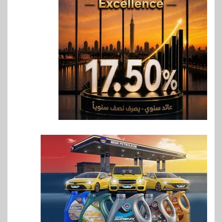
بنوك
بنك QNB مصر يعزز جاهزية
المشروعات الصغيرة والمتوسطة
للنمو والتوسع
7
اخبار
فيكسد مصر و”حلول” تتشاركان
في تطوير أول منصة للسياحة
الصحية في مصر والشرق الأوسط
وأفريقيا Tour4Cure
8
سوق وصلة
هواوي: هاتف nova 15
Max بطارية ضخمة وتصميم متين
جهازًا مثاليًا للشباب
9
اقتصاد
إي اف چي فاينانس تستعرض