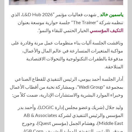
ياسمين خالد
_ شهدت فعاليات مؤتمر L&D Hub 2026″، الذي
تنظمه شركة “The Trainer” جلسة حوارية موسعة بعنوان
التكيف المؤسسي
الخيار الحتمي للبقاء والنمو”.
وناقشت الجلسة آليات بناء منظومات عمل مرنة وقادرة على
مواكبة المتغيرات المتسارعة في عالم المال والأعمال،
مدفوعةً بالطفرات التكنولوجية والتحولات الاقتصادية
المتلاحقة.
أدار الجلسة أحمد بيومي، الرئيس التنفيذي للقطاع الصناعي
بمجموعة “Wadi Group”، وبمشاركة نخبة من أقطاب الأعمال
وخبراء الموارد البشرية والاستشارات الإدارية، ضمت كلاً من:
وليد جلال (شريك وعضو مجلس إدارة LOGIC)، وأحمد بدر
المؤسس والرئيس التنفيذي لشركة AB & Associates
Middle East)، وهشام الجمل (مؤسس Quest)، وجورج
صدقي (الرئيس التنفيذي للموارد البشرية بـ GB Corp)،