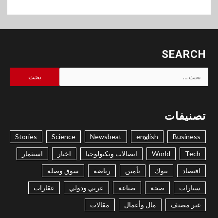
SEARCH
البحث
عن:
تصنيفات
Stories
Science
Newsbeat
english
Business
Tech
World
اتصالات وتكنولوجيا
اخبار
استثمار
اقتصاد
بنوك
تأمين
رياضة
سوق وصلة
سيارات
صحة
صناعة
عربي ودولي
عقارات
غير مصنف
مال وأعمال
مقالات