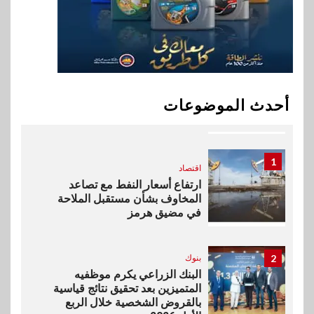
خطط نمو «بلد» لتعزيز حضورها
في سوق تحويلات المصريين
بالخارج
10
اخبار
بيان توضيحي صادر عن شركة
أحدث الموضوعات
ناتجاس
1
اقتصاد
ارتفاع أسعار النفط مع تصاعد
المخاوف بشأن مستقبل الملاحة
في مضيق هرمز
2
بنوك
البنك الزراعي يكرم موظفيه
المتميزين بعد تحقيق نتائج قياسية
بالقروض الشخصية خلال الربع