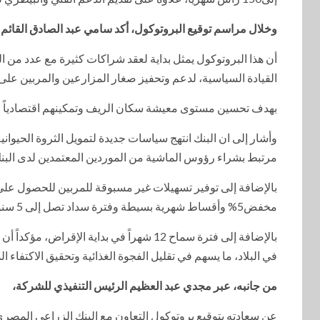
وخلال مراسم توقيع البروتوكول، أكد سامي عبد الصادق القائم
أن هذا البروتوكول يمثل بداية لعقد شراكات كثيرة مع عدد من ا
القيادة السياسية، لدعم وتحفيز صغار المزارعين والمربين على تربي
بهدف تحسين مستوى معيشة سكان الريف وتمكينهم اقتصادياً خا
وأشار إلى ان البنك انتهج سياسات جديدة لتمويل الثروة الحيواني
مرتبط بشراء رؤوس الماشية من الموردين المعتمدين لدى البن
بالإضافة إلى توفير تسهيلات غير مسبوقة للمربين للحصول على ا
مخفض5% وأقساط شهرية بسيطة وفترة سداد تصل إلى 5 سنوات،
بالإضافة إلى فترة سماح 12 شهراً في بداية 
في البلاد، ما يسهم في تقليل الفجوة الغذائية وتحقيق الاكتفاء ال
من جانبه، عبر مجدي عبد العظيم الرئيس التنفيذي للشركة،
عن سعادته بتوقيع بروتوكول التعاون مع البنك الزراعي المصري، 