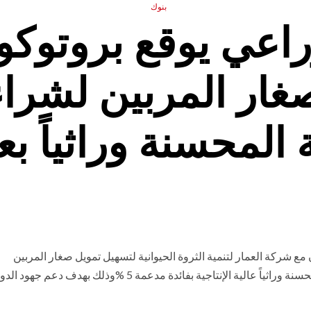
بنوك
زراعي يوقع بروتوكو
غار المربين لشر
المحسنة وراثياً بعائد
مع شركة العمار لتنمية الثروة الحيوانية لتسهيل تمويل صغار المربين
والمزارعين من سكان الريف لشراء وتربية رؤوس الماشية المحسنة وراثياً عالية الإنتاجية بفائدة مدعمة 5 %وذلك بهدف دعم جهو