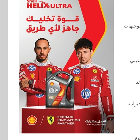
توجيهات
عيني
د
حيوانية
وة