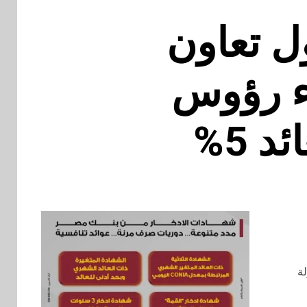
ل تعاون
اء رؤوس
 5%
د الدولة