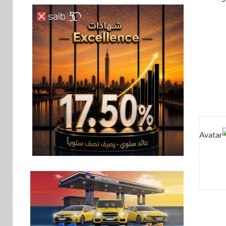
بنوك
6
بنك QNB مصر يعزز
جاهزية المشروعات
الصغيرة والمتوسطة
للنمو والتوسع
اخبار
فيكسد مصر و”حلول”
7
تتشاركان في تطوير
أول منصة للسياحة
الصحية في مصر
والشرق الأوسط
وأفريقيا Tour4Cure
سوق وصلة
8
هواوي: هاتف nova 15
Max بطارية ضخمة
وتصميم متين جهازًا
مثاليًا للشباب