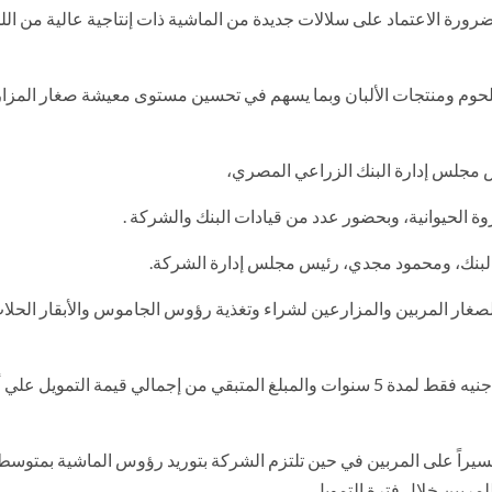
ضرورة الاعتماد على سلالات جديدة من الماشية ذات إنتاجية عالية من ال
من اللحوم ومنتجات الألبان وبما يسهم في تحسين مستوى معيشة صغار المزا
س مجلس إدارة البنك الزراعي المصري،
وة الحيوانية، وبحضور عدد من قيادات البنك والشركة .
بالبنك، ومحمود مجدي، رئيس مجلس إدارة الشركة.
لصغار المربين والمزارعين لشراء وتغذية رؤوس الجاموس والأبقار الحلا
على أن يسدد المربي قيمة القرض بقسط شهري لا يتجاوز ألف جنيه فقط لمدة 5 سنوات والمبلغ المتبقي من إجمالي قيمة الت