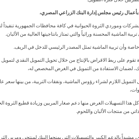
 بأعمال رئيس مجلس إدارة البنك الزراعي المصري،
لشركات وموردي الثروة الحيوانية في كافة محافظات الجمهورية تنفيذاً ل
ة الماشية المحسنة وراثياً والتي تمتاز بانتاجيتها العالية من الألبان.
صة وأن تربية الماشية تمثل المصدر الرئيسي للدخل في الريف.
ة تقوم على ربط الاقراض بالإنتاج من خلال تحويل التمويل النقدي لتمويل 
ك، لضمان الاستفادة من التمويل في الغرض المخصص له،
لتمويل اللازم لشراء رؤوس الماشية، ونفقات التربية، من بينها سعر عائ
الإقراض، مؤكداً أن كل هذا التسهيلات الغرض منها دعم صغار المربين وزيادة قطيع الثروة ال
ذاتي من منتجات الألبان واللحوم.
مشيداً بالدعم الكبير والتسهيلات التي يمنحها البنك لمنتجي ومربي الثر