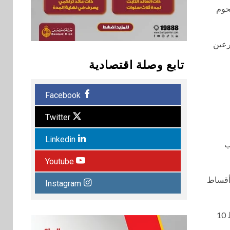
لحوم
رعين
تابع وصلة اقتصادية
Facebook
Twitter
Linkedin
ب
Youtube
مويل علي أقساط
Instagram
مع حصول المربي على فترة سماح 12 شهراً مع بداية التمويل تيسيراً على المربين في حين تلتزم الشركة بتوريد رؤوس الماشية بمتوسط 10