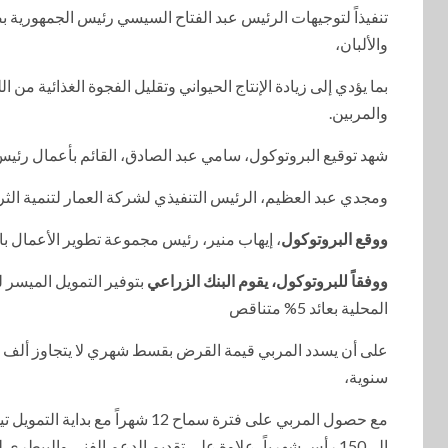
تنفيذاً لتوجيهات الرئيس عبد الفتاح السيسي رئيس الجمهورية ب
والألبان،
بما يؤدي إلى زيادة الإنتاج الحيواني وتقليل الفجوة الغذائية 
والمربين.
شهد توقيع البروتوكول، سامي عبد الصادق، القائم بأعمال رئي
ومجدي عبد العظيم، الرئيس التنفيذي لشركة العمار لتنمية الثر
ووقع البروتوكول
، إيهاب منير، رئيس مجموعة تطوير الأعمال 
ووفقاً للبروتوكول، يقوم البنك الزراعي
بتوفير التمويل الميسر 
المحلية بعائد 5% متناقص
سنوية،
إلى150 رأس شهرياً، علاوة على تقديم الدعم الفني والبيطري للمربين خلال فترة التمويل.