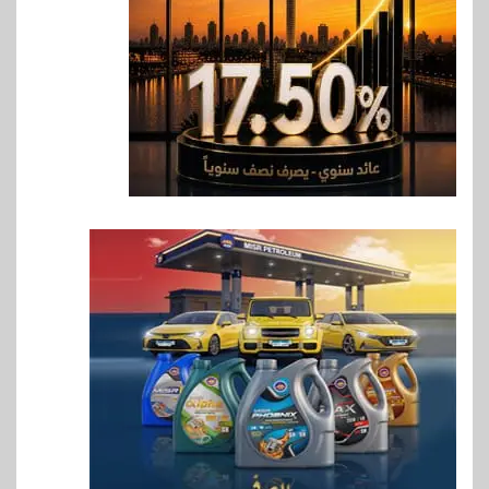
مستهدفات رؤية مصر 2030
7
بنوك
بنك مصر يشارك في فعالية اليوم
العالمي للشباب ويقدم العديد من
العروض المجانية
8
بنوك
بنك QNB مصر يعزز جاهزية
المشروعات الصغيرة والمتوسطة
للنمو والتوسع
9
اخبار
فيكسد مصر و”حلول” تتشاركان
في تطوير أول منصة للسياحة
الصحية في مصر والشرق الأوسط
وأفريقيا Tour4Cure