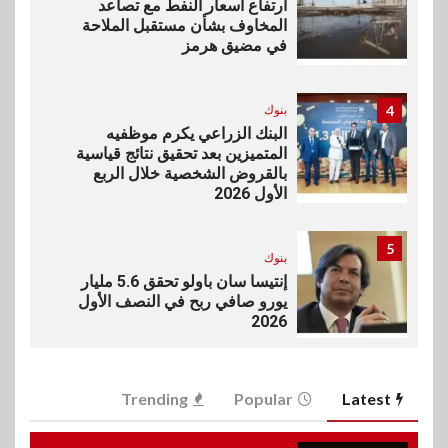
ارتفاع أسعار النفط مع تصاعد
المخاوف بشأن مستقبل الملاحة
في مضيق هرمز
4
بنوك
البنك الزراعي يكرم موظفيه
المتميزين بعد تحقيق نتائج قياسية
بالقروض الشخصية خلال الربع
الأول 2026
5
بنوك
إنتيسا سان باولو تحقق 5.6 مليار
يورو صافي ربح في النصف الأول
2026
6
اخبار
Trending
Popular
Latest
غرفة القاهرة تنظم ندوة إلكترونية
لدعم الصادرات وتحقيق