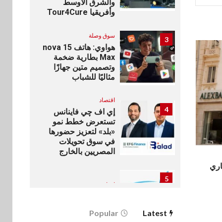
والشرق الأوسط
وأفريقيا Tour4Cure
سوق وصلة
3
هواوي: هاتف nova 15
Max بطارية ضخمة
وتصميم متين جهازًا
مثاليًا للشباب
اقتصاد
4
إي اف چي فاينانس
تستعرض خطط نمو
«بلد» لتعزيز حضورها
في سوق تحويلات
المصريين بالخارج
اري
5
اخبار
بيان توضيحي صادر عن
شركة ناتجاس
Popular
Latest