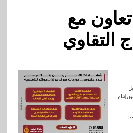
تعاون مع
ج التقاوي
يل
ق إنتاج
حدث