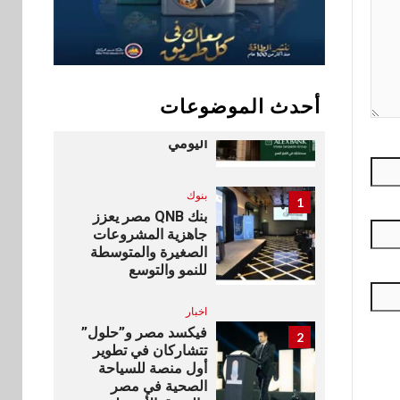
التدريب الرسمية
لكاسبرسكي
10
بنوك
أحدث الموضوعات
بنك الإسكندرية يطلق
الحساب الجاري “ابدأ”
اليومي
بنوك
1
بنك QNB مصر يعزز
جاهزية المشروعات
الصغيرة والمتوسطة
للنمو والتوسع
اخبار
فيكسد مصر و”حلول”
2
تتشاركان في تطوير
أول منصة للسياحة
الصحية في مصر