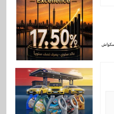
Y500 المزود ببطارية
بسعة 8100 مللي أمبير
بنوك
تأمين
7
نكست وكاف للتأمين
يطلقان تحالفًا
استراتيجيًا لتقديم حلول
تأمينية متكاملة لعملاء
CIB المفتوحة للإسكواش
البنك
اقتصاد
8
رئيس مجلس القضاء
الأعلى يوقّع بروتوكول
تعاون مع البريد لتقديم
خدمة الإعلان
الإلكتروني المسجل
اخبار
9
RAKICT تعلن عن
شراكة استراتيجية مع
MCS لإطلاق محفظة