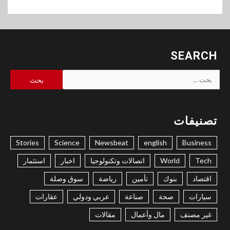
SEARCH
البحث
عن:
تصنيفات
Stories
Science
Newsbeat
english
Business
Tech
World
اتصالات وتكنولوجيا
اخبار
استثمار
اقتصاد
بنوك
تأمين
رياضة
سوق وصلة
سيارات
صحة
صناعة
عربي ودولي
عقارات
غير مصنف
مال وأعمال
مقالات