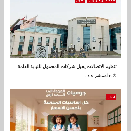
3
بنوك
بنك الإسكندرية يحقق صافي أرباح
7.54 مليار جنيه خلال النصف
الأول من 2026
4
اقتصاد
ڤاليو تحقق إيرادات 3.2 مليار جنيه
تنظيم الاتصالات يحيل شركات المحمول للنيابة العامة
وصافي الربح يرتفع إلى486
مليون جنيه نهاية يونيو 2026
10 أغسطس، 2026
5
عقارات
اخبار
مدينة مصر تسجل مبيعات بقيمة
28.4 مليار جنيه خلال النصف
الأول من 2026