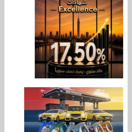
6
سوق وصلة
vivo تعيد تعريف مفهوم الفئة
المتوسطة مع إطلاق Y500
بمواصفات استثنائية
7
بنوك
رياضة
وزير الشباب والرياضة يلتقي
بالرئيس التنفيذي والعضو المنتدب
لبنك saib لبحث تعزيز التعاون
المشترك
8
اخبار
حماقي يشعل سعادة ساحل في
رأس الحكمة.. وبوسي مفاجأة
الحفل
9
اقتصاد