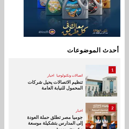
وزيرا التخطيط والبترول يبحثان
جهود تحقيق أمن الطاقة
10
اقتصاد
ارتفاع أسعار النفط مع تصاعد
المخاوف بشأن مستقبل الملاحة
أحدث الموضوعات
في مضيق هرمز
1
اتصالات وتكنولوجيا
اخبار
تنظيم الاتصالات يحيل شركات
المحمول للنيابة العامة
2
اخبار
جوميا مصر تطلق حملة العودة
إلى المدارس بتشكيلة موسعة
وعروض يومية