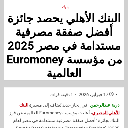
بنوك
البنك الأهلي يحصد جائزة
أفضل صفقة مصرفية
مستدامة في مصر 2025
من مؤسسة Euromoney
العالمية
17 فبراير، 2026
1 دقيقة قراءة
درية عبدالرحمن
_في إنجاز جديد يُضاف إلى مسيرة
البنك
الأهلي المصري
، أعلنت مؤسسة Euromoney العالمية عن فوز
البنك بجائزة “أفضل صفقة مصرفية مستدامة في مصر لعام
2025” (Egypt’s Best Sustainable Transaction Banking