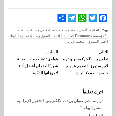
Telegram
Share
WhatsApp
Twitter
Facebook
#جائزة "أفضل صفقة مصرفية مستدامة في مصر لعام 2025
Tags:
#مؤسسة Euromoney العالمية
اقتصاد السوق وصله إقتصادية
البنك
الأهلي المصري
محمد الإتربي
تنقل
التالي
السابق
المقالة
تعاون بين QNB مصر و”تريد
هواوي تتيح خدمات صيانة
لاين ستورز” لتقديم عروض
شهريًا لضمان أفضل أداء
حصرية لعملاء البنك
لأجهزائها الذكية
اترك تعليقاً
لن يتم نشر عنوان بريدك الإلكتروني.
الحقول الإلزامية
مشار إليها بـ
*
التعليق
*