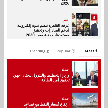
2026
5
اخبار
غرفة القاهرة تنظم ندوة إلكترونية
لدعم الصادرات وتحقيق
مستهدفات رؤية مصر 2030
6
Trending
Popular
Latest
بنوك
بنك مصر يشارك في فعالية اليوم
العالمي للشباب ويقدم العديد من
العروض المجانية
اقتصاد
وزيرا التخطيط والبترول يبحثان جهود
تحقيق أمن الطاقة
7
بنوك
بنك QNB مصر يعزز جاهزية
المشروعات الصغيرة والمتوسطة
للنمو والتوسع
اقتصاد
ارتفاع أسعار النفط مع تصاعد