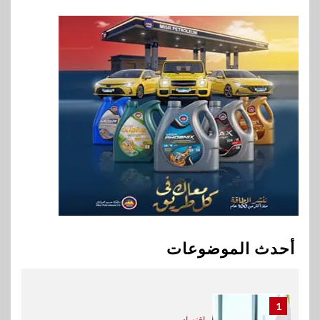
8
اخبار
فيكسد مصر و”حلول” تتشاركان
في تطوير أول منصة للسياحة
الصحية في مصر والشرق الأوسط
وأفريقيا Tour4Cure
9
سوق وصلة
هواوي: هاتف nova 15
Max بطارية ضخمة وتصميم متين
جهازًا مثاليًا للشباب
10
اقتصاد
إي اف چي فاينانس تستعرض
خطط نمو «بلد» لتعزيز حضورها
أحدث الموضوعات
في سوق تحويلات المصريين
بالخارج
1
اقتصاد