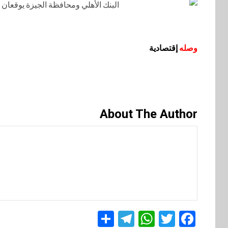
وصله
إقتصادية
About The Author
Telegram
Share
WhatsApp
Twitter
Facebook