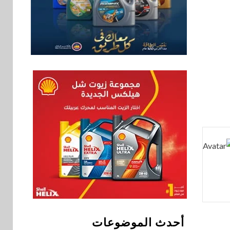
شراكة استراتيجية مع
MCS لإطلاق محفظة
التدريب الرسمية
لكاسبرسكي
8
بنوك
بنك الإسكندرية يطلق
الحساب الجاري “ابدأ”
اليومي
اخبار
سيارات
9
راية للمباني الذكية
وSungrow تعززان
مكانة Electra كأسرع
شبكة لشحن المركبات
الكهربائية في مصر
بنوك
10
البنك الأهلي يعين عمرو
أحدث الموضوعات
السُلمي رئيسًا تنفيذيًا