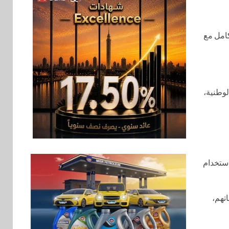
كامل مع
لوطنية،
اقتصاد
6
رئيس مجلس القضاء
الأعلى يوقّع بروتوكول
استخدام
تعاون مع البريد لتقديم
خدمة الإعلان
الإلكتروني المسجل
تهم،
اخبار
7
RAKICT تعلن عن