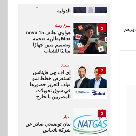
للمعاملات المصرفية
الدولية
سوق وصلة
1
دورهم
هواوي: هاتف nova 15
Max بطارية ضخمة
وتصميم متين جهازًا
مثاليًا للشباب
اقتصاد
2
إي اف چي فاينانس
تستعرض خطط نمو
«بلد» لتعزيز حضورها
في سوق تحويلات
المصريين بالخارج
3
اخبار
بيان توضيحي صادر عن
شركة ناتجاس