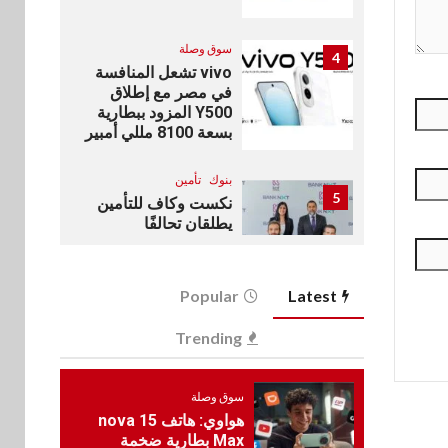
سوق وصلة
4
vivo تشعل المنافسة
في مصر مع إطلاق
Y500 المزود ببطارية
بسعة 8100 مللي أمبير
بنوك
تأمين
5
نكست وكاف للتأمين
يطلقان تحالفًا
استراتيجيًا لتقديم حلول
تأمينية متكاملة لعملاء
البنك
Popular
Latest
اقتصاد
Trending
6
رئيس مجلس القضاء
الأعلى يوقّع بروتوكول
تعاون مع البريد لتقديم
سوق وصلة
خدمة الإعلان
هواوي: هاتف nova 15
الإلكتروني المسجل
Max بطارية ضخمة