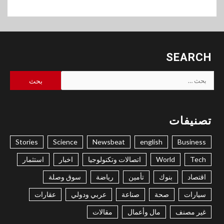
SEARCH
البحث
عن:
تصنيفات
Stories
Science
Newsbeat
english
Business
Tech
World
اتصالات وتكنولوجيا
اخبار
استثمار
اقتصاد
بنوك
تأمين
رياضة
سوق وصلة
سيارات
صحة
صناعة
عربي ودولي
عقارات
غير مصنف
مال وأعمال
مقالات