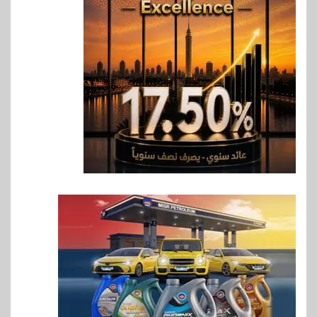
اخبار
غرفة القاهرة تنظم ندوة إلكترونية
لدعم الصادرات وتحقيق
مستهدفات رؤية مصر 2030
7
بنوك
بنك مصر يشارك في فعالية اليوم
العالمي للشباب ويقدم العديد من
العروض المجانية
8
بنوك
بنك QNB مصر يعزز جاهزية
المشروعات الصغيرة والمتوسطة
للنمو والتوسع
9
اخبار
فيكسد مصر و”حلول” تتشاركان
في تطوير أول منصة للسياحة