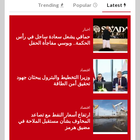
اخبار
Trending
Popular
Latest
غرفة القاهرة تنظم ندوة إلكترونية
لدعم الصادرات وتحقيق
مستهدفات رؤية مصر 2030
اخبار
حماقي يشعل سعادة ساحل في رأس
7
الحكمة.. وبوسي مفاجأة الحفل
بنوك
بنك مصر يشارك في فعالية اليوم
العالمي للشباب ويقدم العديد من
العروض المجانية
اقتصاد
وزيرا التخطيط والبترول يبحثان جهود
8
تحقيق أمن الطاقة
بنوك
بنك QNB مصر يعزز جاهزية
المشروعات الصغيرة والمتوسطة
للنمو والتوسع
اقتصاد
ارتفاع أسعار النفط مع تصاعد
المخاوف بشأن مستقبل الملاحة في
9
اخبار
مضيق هرمز
فيكسد مصر و”حلول” تتشاركان
في تطوير أول منصة للسياحة