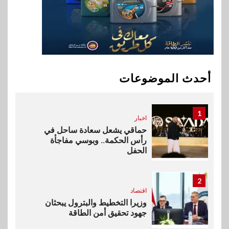
الصحية في مصر والشرق الأوسط
وأفريقيا Tour4Cure
10
سوق وصلة
هواوي: هاتف nova 15
Max بطارية ضخمة وتصميم متين
أحدث الموضوعات
جهازًا مثاليًا للشباب
1
اخبار
حماقي يشعل سعادة ساحل في
رأس الحكمة.. وبوسي مفاجأة
الحفل
2
اقتصاد
وزيرا التخطيط والبترول يبحثان
جهود تحقيق أمن الطاقة