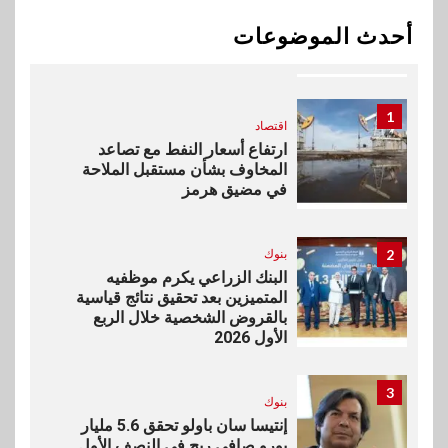
اخبار
بيان توضيحي صادر عن شركة
أحدث الموضوعات
ناتجاس
1
اقتصاد
ارتفاع أسعار النفط مع تصاعد
المخاوف بشأن مستقبل الملاحة
في مضيق هرمز
2
بنوك
البنك الزراعي يكرم موظفيه
المتميزين بعد تحقيق نتائج قياسية
بالقروض الشخصية خلال الربع
الأول 2026
3
بنوك
إنتيسا سان باولو تحقق 5.6 مليار
يورو صافي ربح في النصف الأول