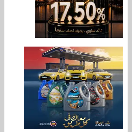
7
اخبار
فيكسد مصر و”حلول” تتشاركان
في تطوير أول منصة للسياحة
الصحية في مصر والشرق الأوسط
وأفريقيا Tour4Cure
8
سوق وصلة
هواوي: هاتف nova 15
Max بطارية ضخمة وتصميم متين
جهازًا مثاليًا للشباب
9
اقتصاد
إي اف چي فاينانس تستعرض
خطط نمو «بلد» لتعزيز حضورها
في سوق تحويلات المصريين
بالخارج
10