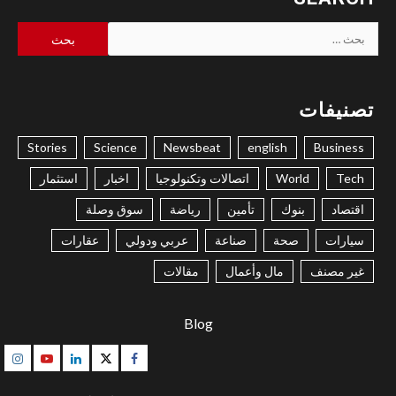
البحث
عن:
تصنيفات
Stories
Science
Newsbeat
english
Business
Tech
World
اتصالات وتكنولوجيا
اخبار
استثمار
اقتصاد
بنوك
تأمين
رياضة
سوق وصلة
سيارات
صحة
صناعة
عربي ودولي
عقارات
غير مصنف
مال وأعمال
مقالات
Blog
gram
Youtube
Linkedin
Twitter
Facebook