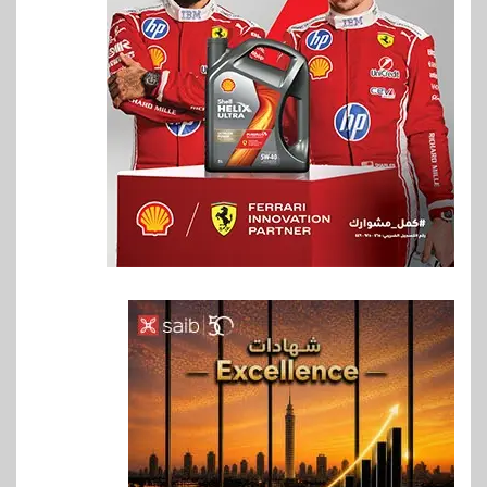
6
بنوك
بنك QNB مصر يعزز جاهزية
المشروعات الصغيرة والمتوسطة
للنمو والتوسع