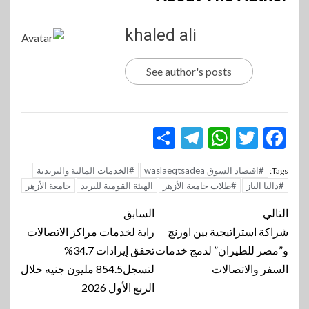
khaled ali
See author's posts
Telegram
Share
WhatsApp
Twitter
Facebook
#اقتصاد السوق waslaeqtsadea
#الخدمات المالية والبريدية
Tags:
#داليا الباز
#طلاب جامعة الأزهر
الهيئة القومية للبريد
جامعة الأزهر
تنقل
التالي
السابق
المقالة
شراكة استراتيجية بين اورنچ
راية لخدمات مراكز الاتصالات
و”مصر للطيران” لدمج خدمات
تحقق إيرادات 34.7%
السفر والاتصالات
لتسجل854.5 مليون جنيه خلال
الربع الأول 2026