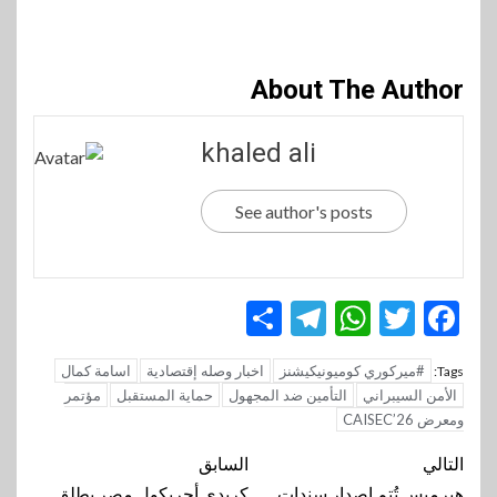
About The Author
khaled ali
See author's posts
Telegram
Share
WhatsApp
Twitter
Facebook
#ميركوري كوميونيكيشنز
اخبار وصله إقتصادية
اسامة كمال
Tags:
الأمن السيبراني
التأمين ضد المجهول
حماية المستقبل
مؤتمر
ومعرض CAISEC’26
تنقل
التالي
السابق
هيرميس تُتم إصدار سندات
كريدي أجريكول مصر يطلق