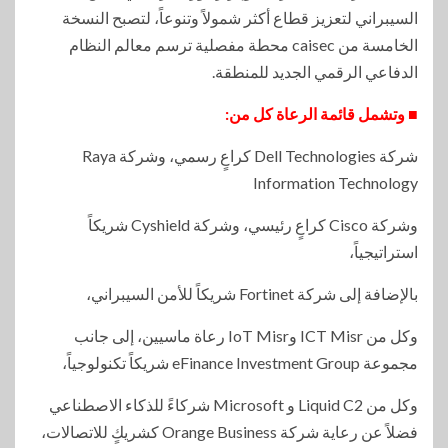
السيبراني لتعزيز قطاع أكثر شمولاً وتنوعاً، لتصبح النسخة
الخامسة من caisec محطة مفصلية ترسم معالم النظام
الدفاعي الرقمي الجديد للمنطقة.
■ وتشمل قائمة الرعاة كل من:
شركة Dell Technologies كراعٍ رسمي، وشركة Raya
Information Technology
وشركة Cisco كراعٍ رئيسي، وشركة Cyshield شريكاً
استراتيجياً،
بالإضافة إلى شركة Fortinet شريكاً للأمن السيبراني،
وكل من ICT Misr وIoT Misr رعاة ماسيين، إلى جانب
مجموعة eFinance Investment Group شريكاً تكنولوجياً،
وكل من Liquid C2 و Microsoft شركاءً للذكاء الاصطناعي
فضلاً عن رعاية شركة Orange Business كشريكٍ للاتصالات،