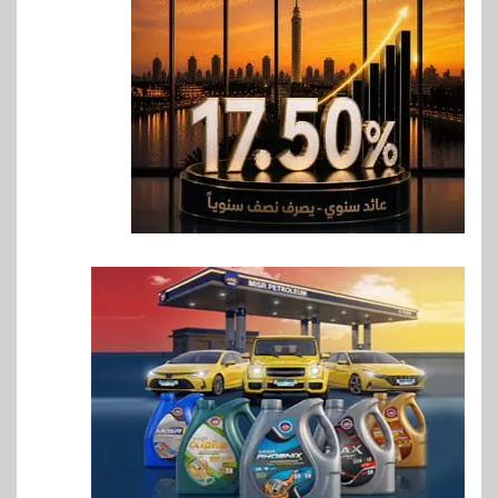
Max بطارية ضخمة وتصميم متين
جهازًا مثاليًا للشباب
7
اقتصاد
إي اف چي فاينانس تستعرض
خطط نمو «بلد» لتعزيز حضورها
في سوق تحويلات المصريين
بالخارج
8
اخبار
بيان توضيحي صادر عن شركة
ناتجاس
9
سوق وصلة
vivo تشعل المنافسة في مصر
مع إطلاق Y500 المزود ببطارية
بسعة 8100 مللي أمبير