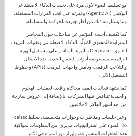
مع تسليط الضوء لأول مرة على تحديات الذكاء الاصطناعي
الوكيلي (Agentic AI) وقدرته على اتخاذ القرارات المستقلة،
وما يستلزمه ذلك من أطر جديدة للحوكمة والمساءلة.
كما تكشف أجندة المؤتمر عن مباحثات حول المخاطر
المتزايدة للمحتوى المُولَّد بالذكاء الاصطناعي وتقنيات التزييف
العميق Deepfakes وتأثيرها المباشر على مستقبل الهوية
الرقمية، مستعرضة أدوات التحقق الحديثة ضد الانتحال
والتلاعب الرقمي، وتأمين واجهات البرمجة (APIs) وخطوط
التشغيل الآلي،
كما تشهد فعاليات القمة محاكاة واقعية لعمليات الهجوم
والحماية تتنافس فيها الشركات، بالإضافة إلى عروض شارحة
من أحد أشهر الهاكر الأخلاقيين.
وعبر جلسات ومناظرات وحوارات متخصصة، يسلط caisec
’26 الضوء على استراتيجيات مديري أمن المعلومات لمواكبة
هذه الطفرات المتسارعة، وإبراز دور المرأة في الأمن