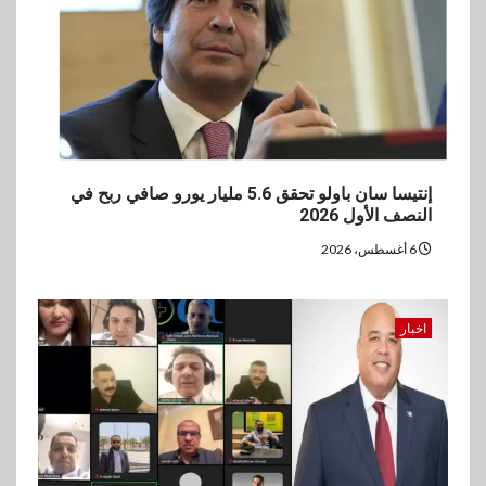
3
بنوك
بنك مصر يشارك في فعالية اليوم
العالمي للشباب ويقدم العديد من
العروض المجانية
4
بنوك
بنك QNB مصر يعزز جاهزية
إنتيسا سان باولو تحقق 5.6 مليار يورو صافي ربح في
المشروعات الصغيرة والمتوسطة
النصف الأول 2026
للنمو والتوسع
6 أغسطس، 2026
5
اخبار
فيكسد مصر و”حلول” تتشاركان
اخبار
في تطوير أول منصة للسياحة
الصحية في مصر والشرق الأوسط
وأفريقيا Tour4Cure