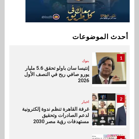
10
بنوك
تأمين
نكست وكاف للتأمين يطلقان
تحالفًا استراتيجيًا لتقديم حلول
أحدث الموضوعات
تأمينية متكاملة لعملاء البنك
1
بنوك
إنتيسا سان باولو تحقق 5.6 مليار
يورو صافي ربح في النصف الأول
2026
2
اخبار
غرفة القاهرة تنظم ندوة إلكترونية
لدعم الصادرات وتحقيق
مستهدفات رؤية مصر 2030