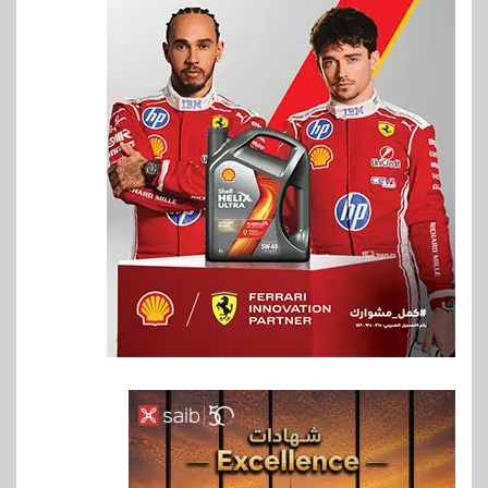
6
سوق وصلة
هواوي: هاتف nova 15