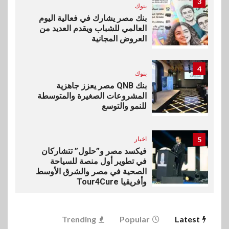
3
بنوك
بنك مصر يشارك في فعالية اليوم
العالمي للشباب ويقدم العديد من
العروض المجانية
4
بنوك
بنك QNB مصر يعزز جاهزية
المشروعات الصغيرة والمتوسطة
للنمو والتوسع
5
اخبار
فيكسد مصر و”حلول” تتشاركان
في تطوير أول منصة للسياحة
الصحية في مصر والشرق الأوسط
وأفريقيا Tour4Cure
6
سوق وصلة
Trending
Popular
Latest
هواوي: هاتف nova 15