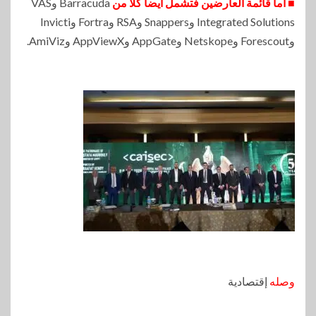
■ أما قائمة العارضين فتشمل أيضاً كلاً من
Barracuda وVAS
Integrated Solutions وSnappers وRSA وFortra وInvicti
وForescout وNetskope وAppGate وAppViewX وAmiViz.
وصله
إقتصادية