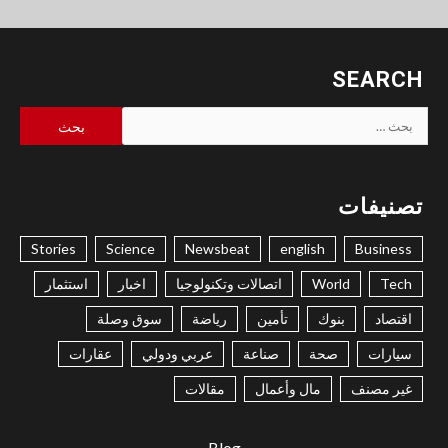
SEARCH
البحث
عن:
تصنيفات
Stories
Science
Newsbeat
english
Business
Tech
World
اتصالات وتكنولوجيا
اخبار
استثمار
اقتصاد
بنوك
تأمين
رياضة
سوق وصلة
سيارات
صحة
صناعة
عربي ودولي
عقارات
غير مصنف
مال وأعمال
مقالات
Blog