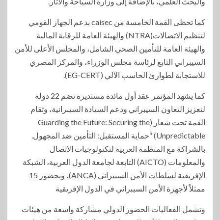
والبحث العلمي، بالإضافة إلى وزارة السياحة والآثار.
كما تحظى القمة الخامسة من caisec بدعم الجهاز القومي
لتنظيم الاتصالات(NTRA) والهيئة العامة للرقابة المالية
والهيئة العامة للتأمين الصحي الشامل، والمجلس الأعلى للأمن
السيبراني التابع لرئاسة مجلس الوزراء، والمركز المصري
للاستجابة لطوارئ الحاسب الآلي (EG-CERT).
كما يشهد المؤتمر عقد أول مائدة مستديرة تضم 22 دولة
لتعزيز التعاون السيبراني ودعم السيادة السيبرانية، وتقام
القمة تحت شعار (Guarding the Future: Securing the
Unpredictable) “حماية المستقبل: التأمين ضد المجهول.
بالشراكة مع المنظمة العربية لتكنولوجيات الاتصال
والمعلومات (AICTO) التابعة لجامعة الدول العربية، الشبكة
الإفريقية لسلطات الأمن السيبراني (ANCA)، وبحضور 15
ممثلاً لأجهزة الأمن السيبراني في الدول الإفريقية
وتشمل الفعاليات الحضور الدولي مشاركة واسعة من هيئات