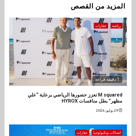
المزيد من القصص
رياضة
عقارات
1 دقيقة قراءة
M squared تعزز حضورها الرياضي برعاية “علي
مظهر” بطل منافسات HYROX
29 يوليو، 2026
اتصالات وتكنولوجيا
عقارات