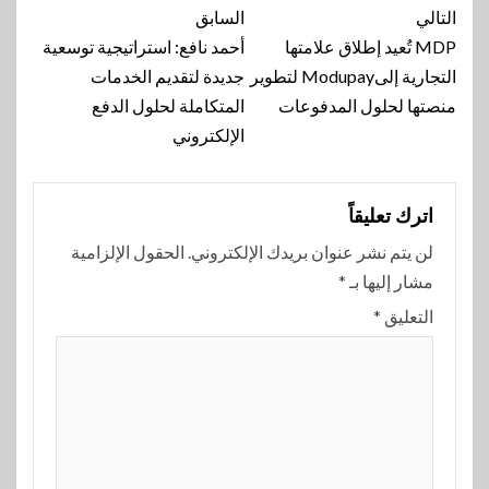
تنقل
التالي
السابق
المقالة
MDP تُعيد إطلاق علامتها
أحمد نافع: استراتيجية توسعية
التجارية إلىModupay لتطوير
جديدة لتقديم الخدمات
منصتها لحلول المدفوعات
المتكاملة لحلول الدفع
الإلكتروني
اترك تعليقاً
لن يتم نشر عنوان بريدك الإلكتروني.
الحقول الإلزامية
مشار إليها بـ
*
التعليق
*