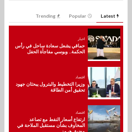
6
اخبار
Trending
Popular
Latest
غرفة القاهرة تنظم ندوة إلكترونية
لدعم الصادرات وتحقيق
مستهدفات رؤية مصر 2030
اخبار
حماقي يشعل سعادة ساحل في رأس
7
الحكمة.. وبوسي مفاجأة الحفل
بنوك
بنك مصر يشارك في فعالية اليوم
العالمي للشباب ويقدم العديد من
العروض المجانية
اقتصاد
وزيرا التخطيط والبترول يبحثان جهود
8
تحقيق أمن الطاقة
بنوك
بنك QNB مصر يعزز جاهزية
المشروعات الصغيرة والمتوسطة
للنمو والتوسع
اقتصاد
ارتفاع أسعار النفط مع تصاعد
المخاوف بشأن مستقبل الملاحة في
9
اخبار
مضيق هرمز