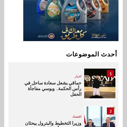
فيكسد مصر و”حلول” تتشاركان
في تطوير أول منصة للسياحة
الصحية في مصر والشرق الأوسط
وأفريقيا Tour4Cure
10
سوق وصلة
هواوي: هاتف nova 15
Max بطارية ضخمة وتصميم متين
أحدث الموضوعات
جهازًا مثاليًا للشباب
1
اخبار
حماقي يشعل سعادة ساحل في
رأس الحكمة.. وبوسي مفاجأة
الحفل
2
اقتصاد
وزيرا التخطيط والبترول يبحثان