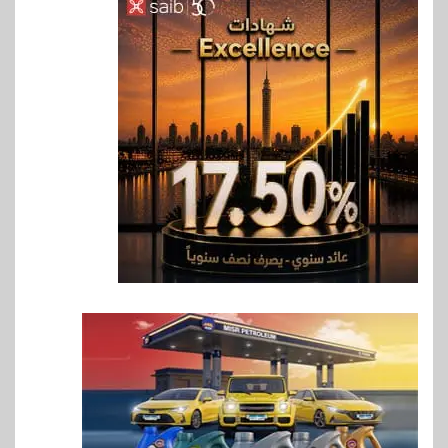
6
اخبار
غرفة القاهرة تنظم ندوة إلكترونية
لدعم الصادرات وتحقيق
مستهدفات رؤية مصر 2030
7
بنوك
بنك مصر يشارك في فعالية اليوم
العالمي للشباب ويقدم العديد من
العروض المجانية
8
بنوك
بنك QNB مصر يعزز جاهزية
المشروعات الصغيرة والمتوسطة
للنمو والتوسع
9
اخبار