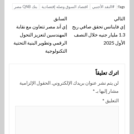
#النقد الأجنبي
اقتصاد السوق وصله إقتصادية
بنك QNB مصر
Tags:
تنقل
التالي
السابق
المقالة
إي فاينانس تحقق صافي ربح
إي اَند مصر تتعاون مع نقابة
1.3 مليار جنيه خلال النصف
المهندسين لتعزيز التحول
الأول 2025
الرقمي وتطوير البنية التحتية
التكنولوجية
اترك تعليقاً
لن يتم نشر عنوان بريدك الإلكتروني.
الحقول الإلزامية
مشار إليها بـ
*
التعليق
*