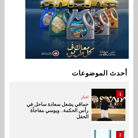
9
اخبار
فيكسد مصر و”حلول” تتشاركان
في تطوير أول منصة للسياحة
الصحية في مصر والشرق الأوسط
وأفريقيا Tour4Cure
10
سوق وصلة
هواوي: هاتف nova 15
Max بطارية ضخمة وتصميم متين
أحدث الموضوعات
جهازًا مثاليًا للشباب
1
اخبار
حماقي يشعل سعادة ساحل في
رأس الحكمة.. وبوسي مفاجأة
الحفل
2