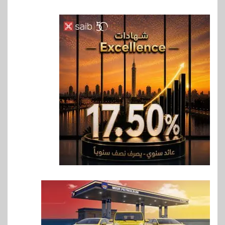
6
اخبار
غرفة القاهرة تنظم ندوة إلكترونية
لدعم الصادرات وتحقيق
مستهدفات رؤية مصر 2030
7
بنوك
بنك مصر يشارك في فعالية اليوم
العالمي للشباب ويقدم العديد من
العروض المجانية
8
بنوك
بنك QNB مصر يعزز جاهزية
المشروعات الصغيرة والمتوسطة
للنمو والتوسع