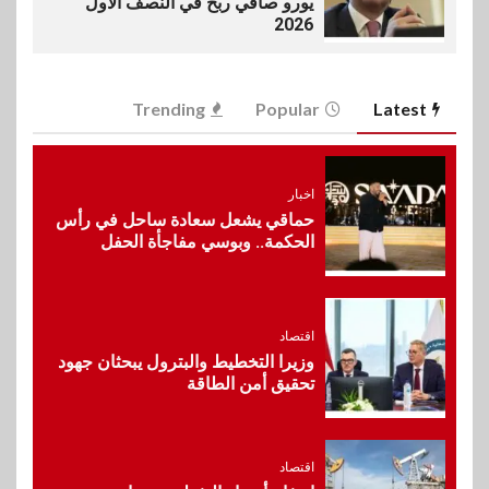
يورو صافي ربح في النصف الأول
2026
6
اخبار
Trending
Popular
Latest
غرفة القاهرة تنظم ندوة إلكترونية
لدعم الصادرات وتحقيق
مستهدفات رؤية مصر 2030
اخبار
حماقي يشعل سعادة ساحل في رأس
7
الحكمة.. وبوسي مفاجأة الحفل
بنوك
بنك مصر يشارك في فعالية اليوم
العالمي للشباب ويقدم العديد من
العروض المجانية
اقتصاد
وزيرا التخطيط والبترول يبحثان جهود
8
تحقيق أمن الطاقة
بنوك
بنك QNB مصر يعزز جاهزية
المشروعات الصغيرة والمتوسطة
للنمو والتوسع
اقتصاد