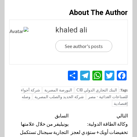
About The Author
khaled ali
See author's posts
Telegram
Share
WhatsApp
Twitter
Facebook
البنك التجاري الدولي CIB
البورصة المصرية
شركة أجواء
Tags:
للصناعات الغذائية - مصر
شركة الحديد والصلب المصرية
وصله
إقتصادية
تنقل
التالي
السابق
المقالة
وكالة الطاقة الدولية:
يونيليفر من خلال علامتها
تخفيضات أوبك+ ستؤدي لعجز
التجارية سيجنال تستكمل