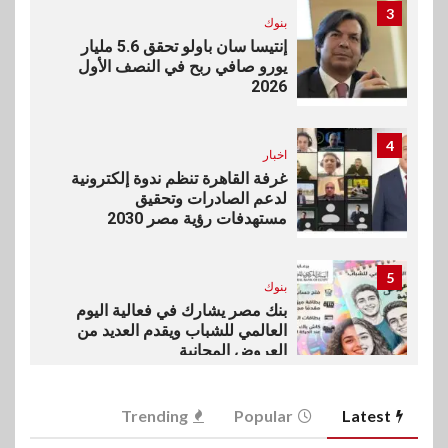
3
بنوك
إنتيسا سان باولو تحقق 5.6 مليار
يورو صافي ربح في النصف الأول
2026
4
اخبار
غرفة القاهرة تنظم ندوة إلكترونية
لدعم الصادرات وتحقيق
مستهدفات رؤية مصر 2030
5
بنوك
بنك مصر يشارك في فعالية اليوم
العالمي للشباب ويقدم العديد من
العروض المجانية
6
Trending
Popular
Latest
بنوك
بنك QNB مصر يعزز جاهزية