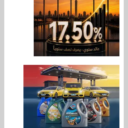
المشروعات الصغيرة والمتوسطة
للنمو والتوسع
7
اخبار
فيكسد مصر و”حلول” تتشاركان
في تطوير أول منصة للسياحة
الصحية في مصر والشرق الأوسط
وأفريقيا Tour4Cure
8
سوق وصلة
هواوي: هاتف nova 15
Max بطارية ضخمة وتصميم متين
جهازًا مثاليًا للشباب
9
اقتصاد
إي اف چي فاينانس تستعرض
خطط نمو «بلد» لتعزيز حضورها
في سوق تحويلات المصريين
بالخارج