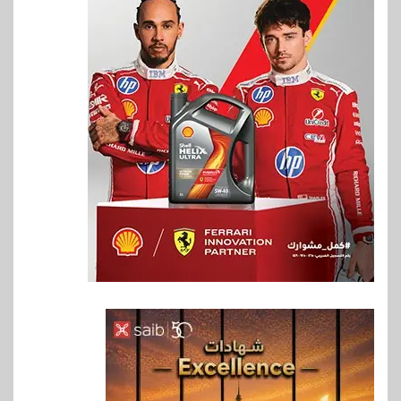
6
بنوك
بنك QNB مصر يعزز جاهزية