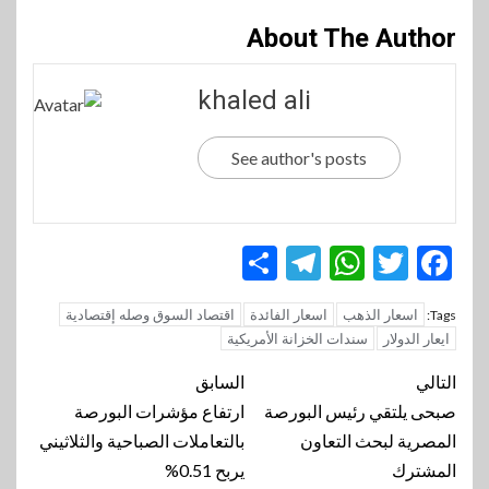
About The Author
khaled ali
See author's posts
Telegram
Share
WhatsApp
Twitter
Facebook
اسعار الذهب
اسعار الفائدة
اقتصاد السوق وصله إقتصادية
Tags:
ايعار الدولار
سندات الخزانة الأمريكية
تنقل
التالي
السابق
المقالة
صبحى يلتقي رئيس البورصة
ارتفاع مؤشرات البورصة
المصرية لبحث التعاون
بالتعاملات الصباحية والثلاثيني
المشترك
يربح 0.51%