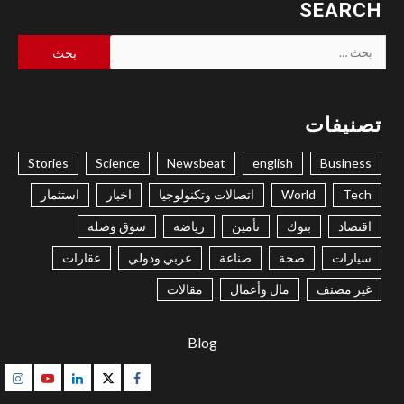
SEARCH
البحث
عن:
تصنيفات
Stories
Science
Newsbeat
english
Business
Tech
World
اتصالات وتكنولوجيا
اخبار
استثمار
اقتصاد
بنوك
تأمين
رياضة
سوق وصلة
سيارات
صحة
صناعة
عربي ودولي
عقارات
غير مصنف
مال وأعمال
مقالات
Blog
gram
Youtube
Linkedin
Twitter
Facebook