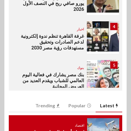
يورو صافي ربح في النصف الأول
2026
4
اخبار
غرفة القاهرة تنظم ندوة إلكترونية
لدعم الصادرات وتحقيق
مستهدفات رؤية مصر 2030
5
بنوك
بنك مصر يشارك في فعالية اليوم
العالمي للشباب ويقدم العديد من
العروض المجانية
6
Trending
Popular
Latest
بنوك
بنك QNB مصر يعزز جاهزية
المشروعات الصغيرة والمتوسطة
للنمو والتوسع
اقتصاد