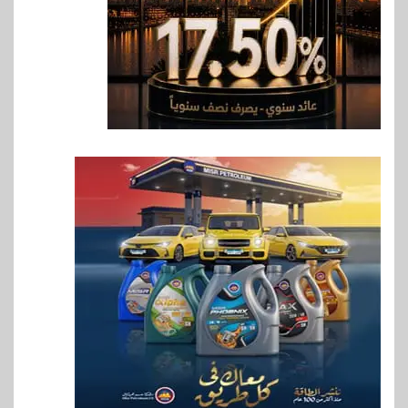
7
اخبار
فيكسد مصر و”حلول” تتشاركان
في تطوير أول منصة للسياحة
الصحية في مصر والشرق الأوسط
وأفريقيا Tour4Cure
8
سوق وصلة
هواوي: هاتف nova 15
Max بطارية ضخمة وتصميم متين
جهازًا مثاليًا للشباب
9
اقتصاد
إي اف چي فاينانس تستعرض
خطط نمو «بلد» لتعزيز حضورها
في سوق تحويلات المصريين
بالخارج
10