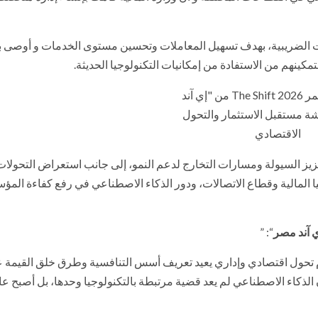
رات الضريبية، بهدف تسهيل المعاملات وتحسين مستوى الخدمات و أوصى 
ينهم من الاستفادة من إمكانيات التكنولوجيا الحديثة.
يز السيولة ومسارات التخارج لدعم النمو، إلى جانب استعراض التحولات
يا المالية وقطاع الاتصالات، ودور الذكاء الاصطناعي في رفع كفاءة الم
ي آند مصر
“: ”
ام تحول اقتصادي وإداري يعيد تعريف أسس التنافسية وطرق خلق القيمة 
 المؤسسات والدول. وقد أكد مؤتمر The Shift 2026 أن الذكاء الاصطناعي لم يعد قضية مرتبطة بالتكنولوجيا وحدها، بل أصبح ع