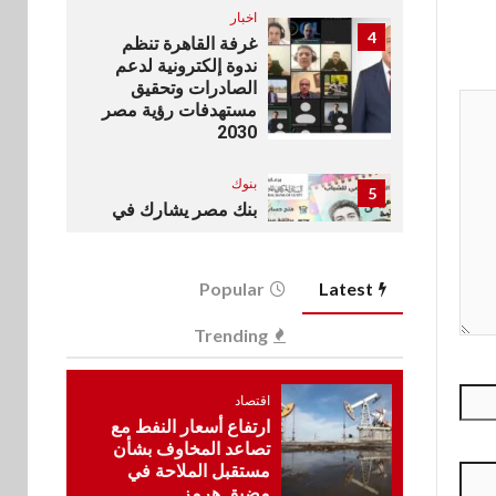
اخبار
4
غرفة القاهرة تنظم
ندوة إلكترونية لدعم
الصادرات وتحقيق
مستهدفات رؤية مصر
2030
بنوك
5
بنك مصر يشارك في
فعالية اليوم العالمي
للشباب ويقدم العديد
من العروض المجانية
Popular
Latest
بنوك
Trending
6
بنك QNB مصر يعزز
جاهزية المشروعات
الصغيرة والمتوسطة
اقتصاد
للنمو والتوسع
ارتفاع أسعار النفط مع
تصاعد المخاوف بشأن
مستقبل الملاحة في
اخبار
مضيق هرمز