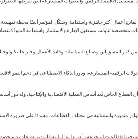
ة لتبادل الرؤى حول مستقبل الاقتصاد الرقمي والتغيرات المتسارعة التي تفرضها التكنولوج
اذج أعمال أكثر جاهزية واستدامة. وشكّل المؤتمر أيضًا محطة تمهيدية 
ة من مؤتمر Narrative PR Summit ، عبر نقاشات متخصصة تناولت مستقبل الإدارة والاستثمار واستدامة النمو الا
ن كبار المسؤولين وصناع السياسات وقادة الأعمال وخبراء التكنولوجيا،
ولات الرقمية المتسارعة، ودور الذكاء الاصطناعي في دعم النمو الاقت
، أحمد كجوك، خلال كلمته في فعاليات The Shift 2026، بأن القطاع الخاص يُعد أساس العملية الاقتصادية والإنتاجية، وله دو
كوادر متميزة واستثنائية في مختلف القطاعات، مشددًا على ضرورة الاست
ي في القطاعات المختلفة و أن وزارة المالية قامت بإنشاء إدارة متخص