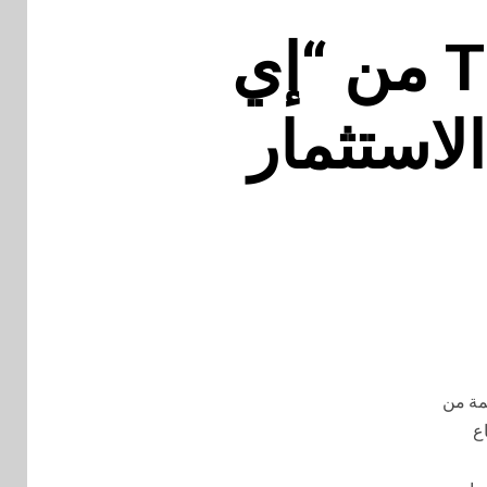
اختتام مؤتمر The Shift 2026 من “إي
لاستثمار
يمة من
ع