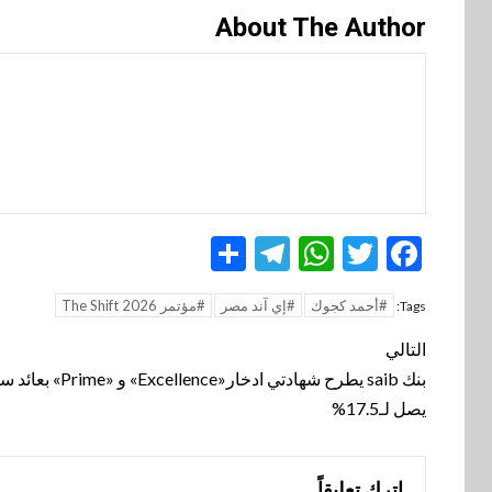
About The Author
Telegram
Share
WhatsApp
Twitter
Facebook
#أحمد كجوك
#إي آند مصر
#مؤتمر The Shift 2026
Tags:
تنقل
التالي
المقالة
بنك saib يطرح شهادتي ادخار«Excellence» و 
يصل لـ17.5%
اترك تعليقاً