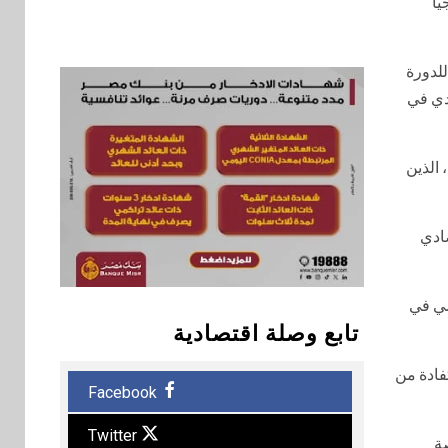
يا
للدورة
قتصادي في
 الذين
صادي
ر أساسي في
تابع وصلة اقتصادية
فادة من
Facebook
Twitter
صة