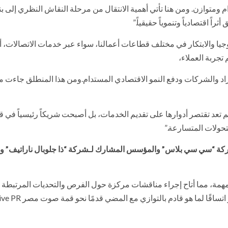
 ومتوازن. ومن هنا تأتي أهمية الانتقال من مرحلة النقاش النظري إلى بنا
 اقتصادياً وتنموياً حقيقياً.”
ا والابتكار في مختلف قطاعات أعمالنا، سواء عبر خدمات الاتصالات، أ
 تجربة العملاء،
اد والشركات ودفع النمو الاقتصادي المستدام.ومن هذا المنطلق جاءت م
 لم تعد تقتصر أدوارها على تقديم الخدمات، بل أصبحت شريكاً رئيسياً في ق
تحولات المتسارعة.”
لشركة “سي سي بلاس” والمؤسس المشارك لـشركة “ذا جلوبال ناراتيف”
 مختلفة في لحظة مهمة، مما أتاح إجراء مناقشات مركزة حول الفرص والتحديات المرتبطة 
التكنولوجي السريع. وتساعد هذه الحوارات في صياغة فهم أكثر ات