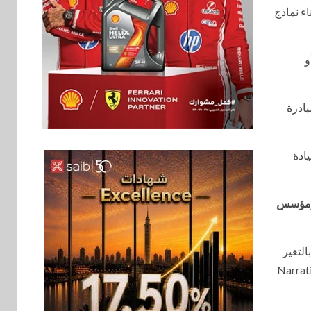
ء نماذج
و
بادرة
يادة
بنوك
6
بنك QNB مصر يعزز
جاهزية المشروعات
 ومؤسس
الصغيرة والمتوسطة
للنمو والتوسع
بالتغير
اخبار
ساقًا لما هو قادم بالتوازي مع المضي قدمًا نحو قمة صوت مصر Narrative PR
فيكسد مصر و”حلول”
7
تتشاركان في تطوير
أول منصة للسياحة