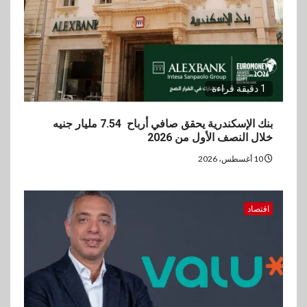
3
عقارات
مدينة مصر تسجل مبيعات بقيمة
28.4 مليار جنيه خلال النصف
الأول من 2026
1 دقيقة قراءة
4
سوق وصلة
vivo تعيد تعريف مفهوم الفئة
بنك الإسكندرية يحقق صافي أرباح 7.54 مليار جنيه
المتوسطة مع إطلاق Y500
خلال النصف الأول من 2026
بمواصفات استثنائية
10 أغسطس، 2026
5
بنوك
رياضة
وزير الشباب والرياضة يلتقي
اقتصاد
بالرئيس التنفيذي والعضو المنتدب
لبنك saib لبحث تعزيز التعاون
المشترك