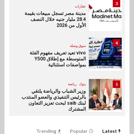
3
عقارات
مدينة مصر تسجل مبيعات بقيمة
28.4 مليار جنيه خلال النصف
الأول من 2026
4
سوق وصلة
vivo تعيد تعريف مفهوم الفئة
المتوسطة مع إطلاق Y500
بمواصفات استثنائية
5
بنوك
رياضة
وزير الشباب والرياضة يلتقي
بالرئيس التنفيذي والعضو المنتدب
لبنك saib لبحث تعزيز التعاون
المشترك
6
اخبار
Trending
Popular
Latest