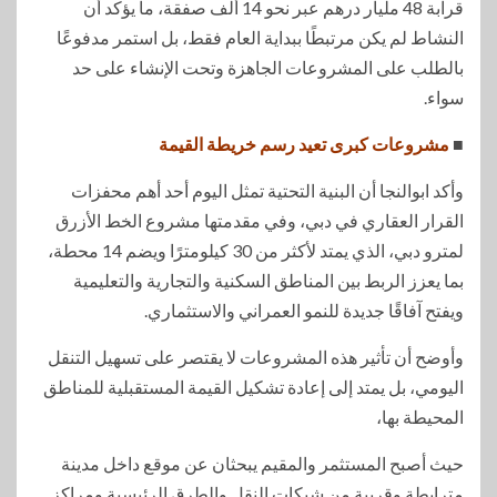
قرابة 48 مليار درهم عبر نحو 14 ألف صفقة، ما يؤكد أن
النشاط لم يكن مرتبطًا ببداية العام فقط، بل استمر مدفوعًا
بالطلب على المشروعات الجاهزة وتحت الإنشاء على حد
سواء.
■
مشروعات كبرى تعيد رسم خريطة القيمة
وأكد ابوالنجا أن البنية التحتية تمثل اليوم أحد أهم محفزات
القرار العقاري في دبي، وفي مقدمتها مشروع الخط الأزرق
لمترو دبي، الذي يمتد لأكثر من 30 كيلومترًا ويضم 14 محطة،
بما يعزز الربط بين المناطق السكنية والتجارية والتعليمية
ويفتح آفاقًا جديدة للنمو العمراني والاستثماري.
وأوضح أن تأثير هذه المشروعات لا يقتصر على تسهيل التنقل
اليومي، بل يمتد إلى إعادة تشكيل القيمة المستقبلية للمناطق
المحيطة بها،
حيث أصبح المستثمر والمقيم يبحثان عن موقع داخل مدينة
مترابطة وقريبة من شبكات النقل والطرق الرئيسية ومراكز