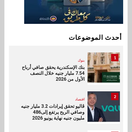
الأول 2026
10
بنوك
إنتيسا سان باولو تحقق 5.6 مليار
يورو صافي ربح في النصف الأول
أحدث الموضوعات
2026
1
بنوك
بنك الإسكندرية يحقق صافي أرباح
7.54 مليار جنيه خلال النصف
الأول من 2026
2
اقتصاد
ڤاليو تحقق إيرادات 3.2 مليار جنيه
وصافي الربح يرتفع إلى486
مليون جنيه نهاية يونيو 2026