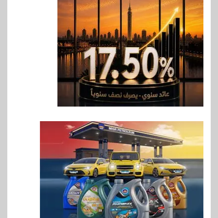
حماقي يشعل سعادة ساحل في
رأس الحكمة.. وبوسي مفاجأة
الحفل
7
اقتصاد
وزيرا التخطيط والبترول يبحثان
جهود تحقيق أمن الطاقة
8
اقتصاد
ارتفاع أسعار النفط مع تصاعد
المخاوف بشأن مستقبل الملاحة
في مضيق هرمز
9
بنوك
البنك الزراعي يكرم موظفيه
المتميزين بعد تحقيق نتائج قياسية
بالقروض الشخصية خلال الربع