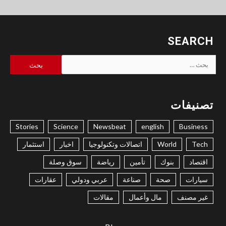
SEARCH
البحث
عن:
تصنيفات
Stories
Science
Newsbeat
english
Business
Tech
World
اتصالات وتكنولوجيا
اخبار
استثمار
اقتصاد
بنوك
تأمين
رياضة
سوق وصلة
سيارات
صحة
صناعة
عربي ودولي
عقارات
غير مصنف
مال وأعمال
مقالات