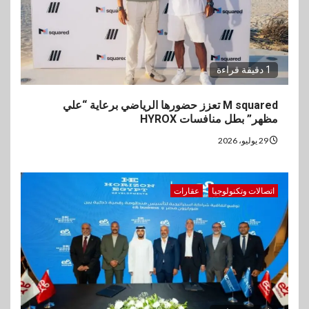
1 دقيقة قراءة
M squared تعزز حضورها الرياضي برعاية “علي
مظهر” بطل منافسات HYROX
29 يوليو، 2026
اتصالات وتكنولوجيا
عقارات