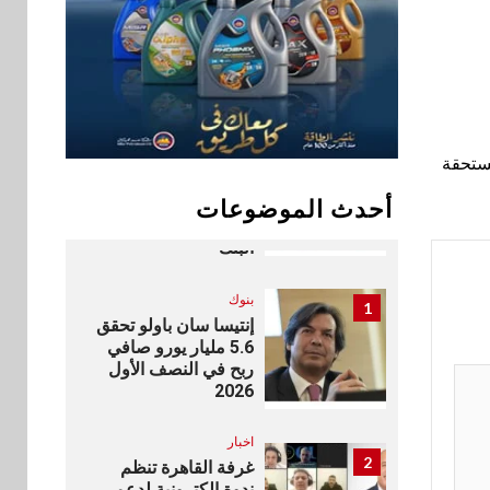
9
vivo تشعل المنافسة
في مصر مع إطلاق
Y500 المزود ببطارية
بسعة 8100 مللي أمبير
بنوك
تأمين
10
نكست وكاف للتأمين
أسر المستحقة
يطلقان تحالفًا
استراتيجيًا لتقديم حلول
أحدث الموضوعات
تأمينية متكاملة لعملاء
البنك
بنوك
1
إنتيسا سان باولو تحقق
5.6 مليار يورو صافي
ربح في النصف الأول
2026
اخبار
2
غرفة القاهرة تنظم
ندوة إلكترونية لدعم