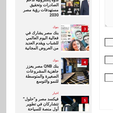
الصادرات وتحقيق
مستهدفات رؤية مصر
2030
بنوك
3
بنك مصر يشارك في
فعالية اليوم العالمي
للشباب ويقدم العديد
من العروض المجانية
بنوك
4
بنك QNB مصر يعزز
جاهزية المشروعات
الصغيرة والمتوسطة
للنمو والتوسع
اخبار
فيكسد مصر و”حلول”
5
تتشاركان في تطوير
أول منصة للسياحة