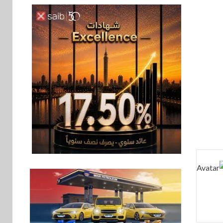
سوق وصلة
6
هواوي: هاتف nova 15
Max بطارية ضخمة
وتصميم متين جهازًا
مثاليًا للشباب
اقتصاد
7
إي اف چي فاينانس
تستعرض خطط نمو
«بلد» لتعزيز حضورها
في سوق تحويلات
المصريين بالخارج
8
اخبار
بيان توضيحي صادر عن
شركة ناتجاس
سوق وصلة