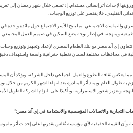
ورؤيتها لإحداث أثر إنساني مستدام، إذ تسعى خلال شهر رمضان إلى تعزيز
ذائي التقليدي، فلا يقتصر على توزيع الوجبات،
ري والتماسك الاجتماعي، بما يتيح للأسر الاجتماع حول مائدة واحدة في 
طبيعية ومبهجة، في إطار توجه يضع التمكين في صميم العمل المجتمعي.
اون إي آند مصر مع بنك الطعام المصري لإعداد وتجهيز وتوزيع وجبات ا
هلية في محافظات مختلفة لضمان تغطية جغرافية واسعة واستهداف دقيق
مما يعكس ثقافة التطوع والعمل الجماعي داخل الشركة، ويؤكد أن المس
 به طوال العام. ويمتد أثر المبادرة بعد انتهاء الشهر الكريم من خلال تو
جة وتعزيز شعور الاستمرارية، وتأكيدًا على التزام الشركة الطويل الأمد
ات التجارية والاتصالات المؤسسية والاستدامة في إي آند مصر
:”
ا، وأن القيمة الحقيقية لأي مؤسسة تُقاس بقدرتها على إحداث أثر ملمو