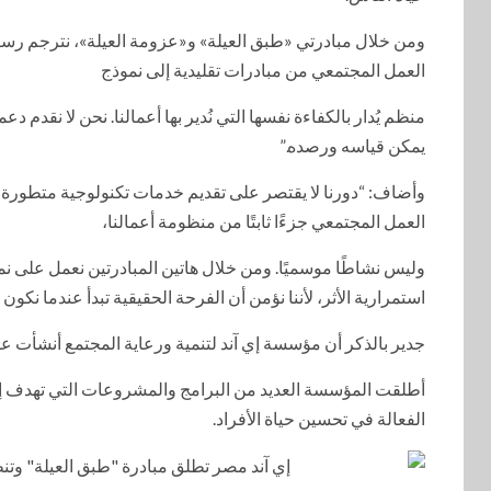
ومن خلال مبادرتي «طبق العيلة» و«عزومة العيلة»، نترجم رسالة
العمل المجتمعي من مبادرات تقليدية إلى نموذج
منظم يُدار بالكفاءة نفسها التي نُدير بها أعمالنا. نحن لا نقدم
يمكن قياسه ورصده.”
وأضاف: “دورنا لا يقتصر على تقديم خدمات تكنولوجية متطورة، 
العمل المجتمعي جزءًا ثابتًا من منظومة أعمالنا،
وليس نشاطًا موسميًا. ومن خلال هاتين المبادرتين نعمل على 
استمرارية الأثر، لأننا نؤمن أن الفرحة الحقيقية تبدأ عندما نكون سب
جدير بالذكر أن مؤسسة إي آند لتنمية ورعاية المجتمع أنشأت عام 2013، حيث تعد ذراع التنمية والاستدامة لشركة إي آند مص
أطلقت المؤسسة العديد من البرامج والمشروعات التي تهدف إلى 
الفعالة في تحسين حياة الأفراد.