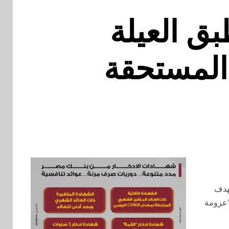
ق العيلة
 المستحقة
بهدف
“عزومة