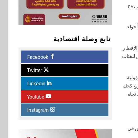
 روح
أجواء
تابع وصلة اقتصادية
لإفطار
 للفئات
Facebook
Twitter
ؤولية
Linkedin
زيع كحك
 تجاه
Youtube
Instagram
س في