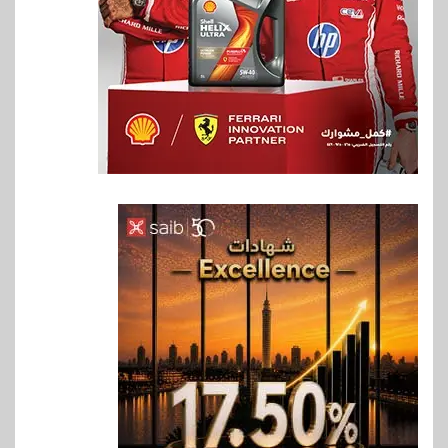
6
بنوك
بنك QNB مصر يعزز جاهزية
المشروعات الصغيرة والمتوسطة
للنمو والتوسع
7
اخبار
فيكسد مصر و”حلول” تتشاركان
في تطوير أول منصة للسياحة