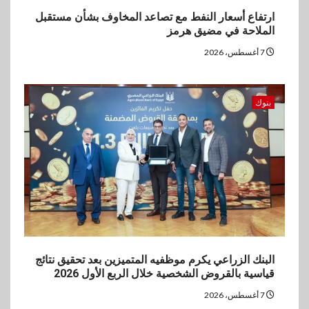
4
ارتفاع أسعار النفط مع تصاعد المخاوف بشأن مستقبل
اخبار
الملاحة في مضيق هرمز
غرفة القاهرة تنظم ندوة إلكترونية
لدعم الصادرات وتحقيق
7 أغسطس، 2026
مستهدفات رؤية مصر 2030
5
بنوك
بنوك
بنك مصر يشارك في فعالية اليوم
العالمي للشباب ويقدم العديد من
العروض المجانية
البنك الزراعي يكرم موظفيه المتميزين بعد تحقيق نتائج
قياسية بالقروض الشخصية خلال الربع الأول 2026
7 أغسطس، 2026