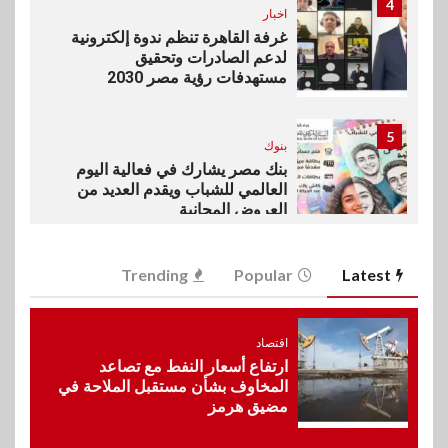
4
اخبار
غرفة القاهرة تنظم ندوة إلكترونية
لدعم الصادرات وتحقيق
مستهدفات رؤية مصر 2030
5
بنوك
بنك مصر يشارك في فعالية اليوم
العالمي للشباب ويقدم العديد من
العروض المجانية
6
Trending
Popular
Latest
بنوك
بنك QNB مصر يعزز جاهزية
المشروعات الصغيرة والمتوسطة
للنمو والتوسع
اقتصاد
ارتفاع أسعار النفط مع تصاعد
المخاوف بشأن مستقبل الملاحة في
مضيق هرمز
7
اخبار
فيكسد مصر و”حلول” تتشاركان