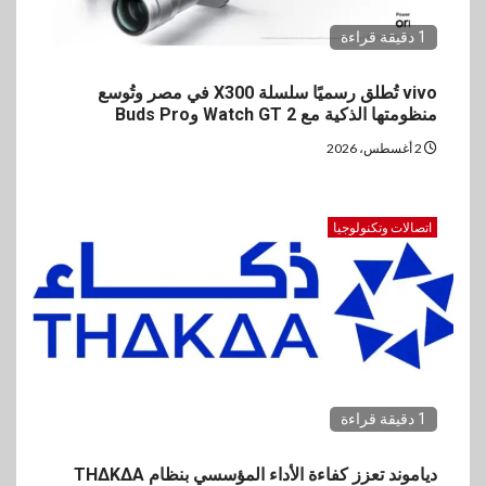
1 دقيقة قراءة
vivo تُطلق رسميًا سلسلة X300 في مصر وتُوسع
منظومتها الذكية مع Watch GT 2 وBuds Pro
2 أغسطس، 2026
اتصالات وتكنولوجيا
1 دقيقة قراءة
دياموند تعزز كفاءة الأداء المؤسسي بنظام THΔKΔA