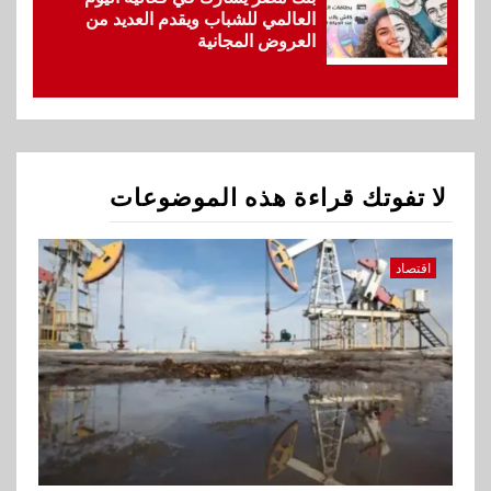
العالمي للشباب ويقدم العديد من
العروض المجانية
1
اقتصاد
ارتفاع أسعار النفط مع تصاعد
المخاوف بشأن مستقبل الملاحة
في مضيق هرمز
لا تفوتك قراءة هذه الموضوعات
2
بنوك
البنك الزراعي يكرم موظفيه
المتميزين بعد تحقيق نتائج قياسية
اقتصاد
بالقروض الشخصية خلال الربع
الأول 2026
3
بنوك
إنتيسا سان باولو تحقق 5.6 مليار
يورو صافي ربح في النصف الأول
2026