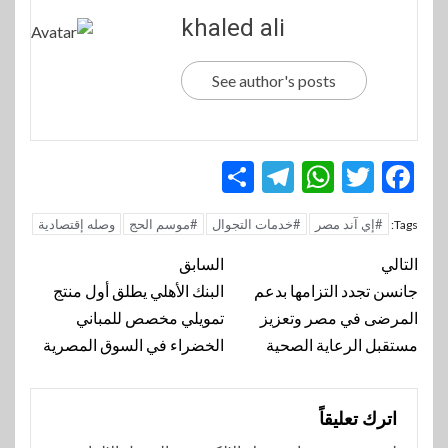
khaled ali
See author's posts
Telegram
Share
WhatsApp
Twitter
Facebook
#إي آند مصر
#خدمات التجوال
#موسم الحج
وصله إقتصادية
Tags:
تنقل
التالي
السابق
المقالة
جانسن تجدد التزامها بدعم
البنك الأهلي يطلق أول منتج
المرضى في مصر وتعزيز
تمويلي مخصص للمباني
مستقبل الرعاية الصحية
الخضراء في السوق المصرية
اترك تعليقاً