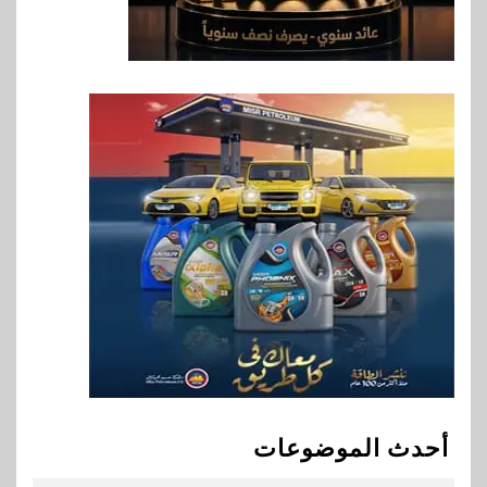
الصحية في مصر والشرق الأوسط
وأفريقيا Tour4Cure
8
سوق وصلة
هواوي: هاتف nova 15
Max بطارية ضخمة وتصميم متين
جهازًا مثاليًا للشباب
9
اقتصاد
إي اف چي فاينانس تستعرض
خطط نمو «بلد» لتعزيز حضورها
في سوق تحويلات المصريين
بالخارج
10
اخبار
بيان توضيحي صادر عن شركة
أحدث الموضوعات
ناتجاس