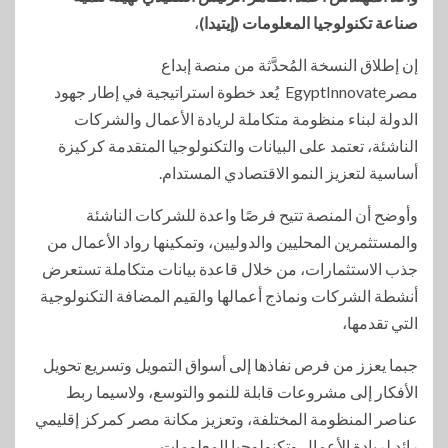
صناعة تكنولوجيا المعلومات (إيتيدا)
،
إن إطلاق النسخة المُحدَّثة من منصة إبداع
مصرEgyptInnovate يُعد خطوة استراتيجية في إطار جهود
الدولة لبناء منظومة متكاملة لريادة الأعمال والشركات
الناشئة، تعتمد على البيانات والتكنولوجيا المتقدمة كركيزة
أساسية لتعزيز النمو الاقتصادي المستدام.
وأوضح أن المنصة تتيح فرصًا واعدة للشركات الناشئة
والمستثمرين المحليين والدوليين، وتمكينها رواد الأعمال من
جذب الاستثمارات، من خلال قاعدة بيانات متكاملة تستعرض
أنشطة الشركات ونماذج أعمالها والقيم المضافة التكنولوجية
التي تقدمها،
جبما يعزز من فرص نفاذها إلى أسواق التمويل وتسريع تحويل
الأفكار إلى مشروعات قابلة للنمو والتوسع، ولاسيما ربط
عناصر المنظومة المختلفة، وتعزيز مكانة مصر كمركز إقليمي
رائد لريادة الأعمال وتكنولوجيا المعلومات.