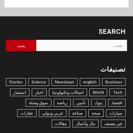
SEARCH
البحث
عن:
تصنيفات
Stories
Science
Newsbeat
english
Business
Tech
World
اتصالات وتكنولوجيا
اخبار
استثمار
اقتصاد
بنوك
تأمين
رياضة
سوق وصلة
سيارات
صحة
صناعة
عربي ودولي
عقارات
غير مصنف
مال وأعمال
مقالات