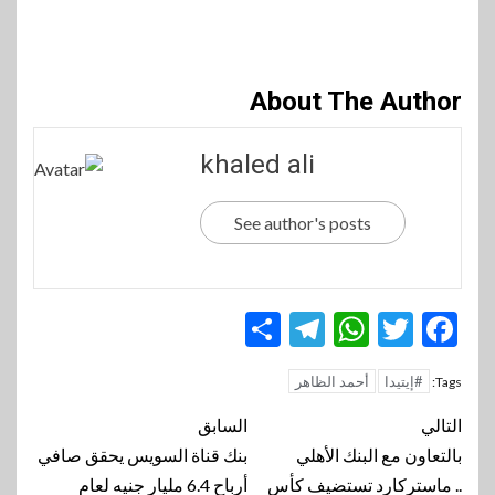
About The Author
khaled ali
See author's posts
Telegram
Share
WhatsApp
Twitter
Facebook
#إيتيدا
أحمد الظاهر
Tags:
تنقل
التالي
السابق
المقالة
بالتعاون مع البنك الأهلي
بنك قناة السويس يحقق صافي
.. ماستركارد تستضيف كأس
أرباح 6.4 مليار جنيه لعام