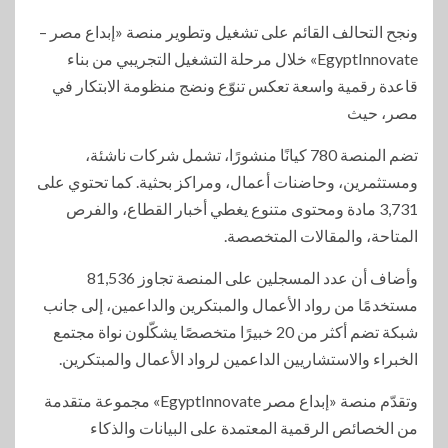
ونجح التحالف القائم على تشغيل وتطوير منصة «إبداع مصر –
EgyptInnovate» خلال مرحلة التشغيل التجريبي من بناء
قاعدة رقمية واسعة تعكس تنوّع ونضج منظومة الابتكار في
مصر، حيث
تضم المنصة 780 كيانًا منشورًا، تشمل شركات ناشئة،
ومستثمرين، وحاضنات أعمال، ومراكز بحثية. كما تحتوي على
3,731 مادة ومحتوى متنوع يغطي أخبار القطاع، والفرص
المتاحة، والمقالات المتخصصة.
وأضاف أن عدد المسجلين على المنصة تجاوز 81,536
مستخدمًا من رواد الأعمال والمبتكرين والداعمين، إلى جانب
شبكة تضم أكثر من 20 خبيرًا متخصصًا يشكّلون نواة مجتمع
الخبراء والاستشاريين الداعمين لرواد الأعمال والمبتكرين.
وتقدّم منصة «إبداع مصر EgyptInnovate» مجموعة متقدمة
من الخصائص الرقمية المعتمدة على البيانات والذكاء