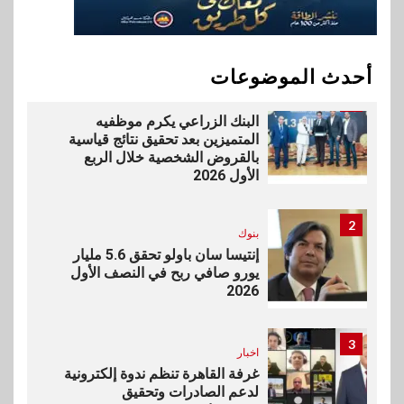
vivo تشعل المنافسة في مصر
مع إطلاق Y500 المزود ببطارية
بسعة 8100 مللي أمبير
أحدث الموضوعات
1
بنوك
البنك الزراعي يكرم موظفيه
المتميزين بعد تحقيق نتائج قياسية
بالقروض الشخصية خلال الربع
الأول 2026
2
بنوك
إنتيسا سان باولو تحقق 5.6 مليار
يورو صافي ربح في النصف الأول
2026
3
اخبار
غرفة القاهرة تنظم ندوة إلكترونية
لدعم الصادرات وتحقيق