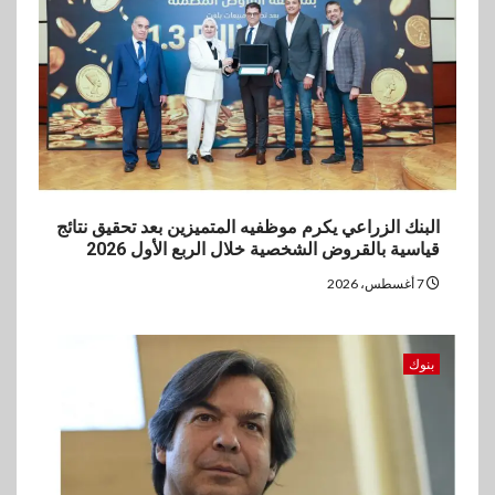
مستهدفات رؤية مصر 2030
4
بنوك
بنك مصر يشارك في فعالية اليوم
العالمي للشباب ويقدم العديد من
العروض المجانية
البنك الزراعي يكرم موظفيه المتميزين بعد تحقيق نتائج
5
بنوك
قياسية بالقروض الشخصية خلال الربع الأول 2026
بنك QNB مصر يعزز جاهزية
7 أغسطس، 2026
المشروعات الصغيرة والمتوسطة
للنمو والتوسع
بنوك