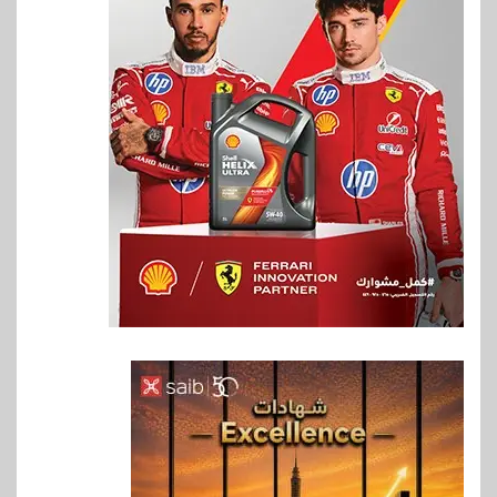
6
اخبار
فيكسد مصر و”حلول” تتشاركان
في تطوير أول منصة للسياحة
الصحية في مصر والشرق الأوسط
وأفريقيا Tour4Cure