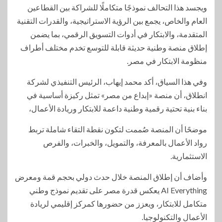
ويجسد هذا التحالف نموذجًا متكاملًا للشراكة بين القطاعين
العام والخاص، يجمع بين الرؤية الاستراتيجية، والقدرات التقنية
المتقدمة، والابتكار في أدوات التسويق الرقمي، بما يضمن
إطلاق منصة وطنية حديثة قابلة للتوسع تخدم مختلف أطراف
منظومة الابتكار في مصر.
وفي هذا السياق، أكد محمد إيهاب، الرئيس التنفيذي لشركة
انطلاق، أن منصة «إبداع من مصر» تمثل ركيزة أساسية في
بناء بنية تحتية رقمية وطنية داعمة للابتكار وريادة الأعمال،
موضحًا أن المنصة صُممت لتكون نقطة التقاء شاملة تربط
رواد الأعمال بالمعرفة، والتمويل، والخبرات، والفرص
الاستثمارية.
وأضاف أن إطلاق المنصة خلال حدث دولي بحجم قمة ومعرض
AI Everything يعكس قدرة مصر على تقديم نموذج وطني
متكامل للابتكار، ويعزز من حضورها كمركز إقليمي لريادة
الأعمال والتكنولوجيا.