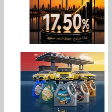
7
سوق وصلة
هواوي: هاتف nova 15
Max بطارية ضخمة وتصميم متين
جهازًا مثاليًا للشباب
8
اقتصاد
إي اف چي فاينانس تستعرض
خطط نمو «بلد» لتعزيز حضورها
في سوق تحويلات المصريين
بالخارج
9
اخبار
بيان توضيحي صادر عن شركة
ناتجاس
10
سوق وصلة