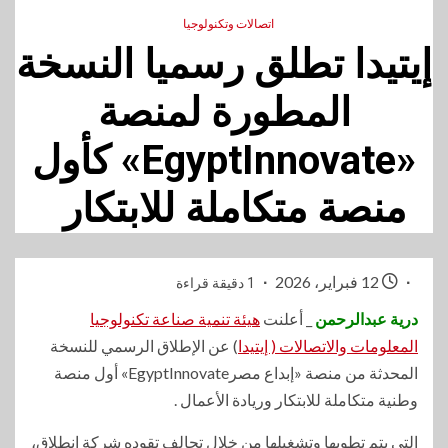
اتصالات وتكنولوجيا
إيتيدا تطلق رسميا النسخة
المطورة لمنصة
«EgyptInnovate» كأول
منصة متكاملة للابتكار
12 فبراير، 2026
1 دقيقة قراءة
درية عبدالرحمن
_ أعلنت
هيئة تنمية صناعة تكنولوجيا
المعلومات والاتصالات ( إيتيدا
) عن الإطلاق الرسمي للنسخة
المحدثة من منصة «إبداع مصرEgyptInnovate» أول منصة
وطنية متكاملة للابتكار وريادة الأعمال .
التي يتم تطويها وتشغيلها من خلال تحالف تقوده شركة انطلاق،