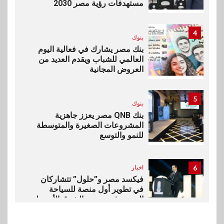
مستهدفات رؤية مصر 2030
4
بنوك
بنك مصر يشارك في فعالية اليوم
العالمي للشباب ويقدم العديد من
العروض المجانية
5
بنوك
بنك QNB مصر يعزز جاهزية
المشروعات الصغيرة والمتوسطة
للنمو والتوسع
6
اخبار
فيكسد مصر و”حلول” تتشاركان
في تطوير أول منصة للسياحة
الصحية في مصر والشرق الأوسط
وأفريقيا Tour4Cure