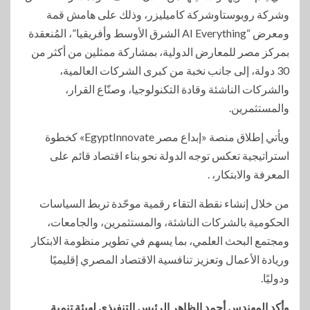
وشركة روبوستاوشركة كاميليزر، وذلك على هامش قمة
ومعرض “AI Everything الشرق الأوسط وأفريقيا”، المُنعقدة
بمركز مصر للمعارض الدولية، بمشاركة ممثلين من أكثر من
30 دولة، إلى جانب نخبة من كبرى الشركات العالمية،
والشركات الناشئة وقادة التكنولوجيا، وصنّاع القرار،
والمستثمرين.
ويأتي إطلاق منصة «إبداع مصر EgyptInnovate» كخطوة
استراتيجية تعكس توجه الدولة نحو بناء اقتصاد قائم على
المعرفة والابتكار، .
من خلال إنشاء نقطة التقاء رقمية موحّدة تربط السياسات
الحكومية بالشركات الناشئة، والمستثمرين، والجامعات،
ومجتمع البحث العلمي، بما يسهم في تطوير منظومة الابتكار
وريادة الأعمال وتعزيز تنافسية الاقتصاد المصري إقليميًا
ودوليًا.
وأكد المهندس أحمد الظاهر الرئيس التنفيذي لهيئة تنمية