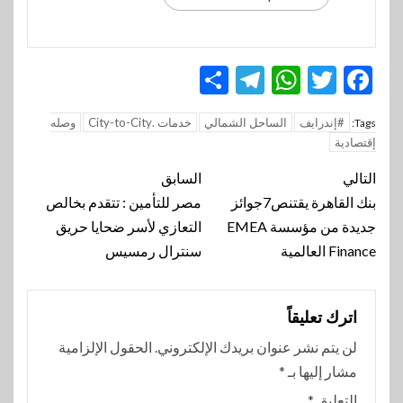
Telegram
Share
WhatsApp
Twitter
Facebook
#إندرايف
الساحل الشمالي
خدمات .City-to-City
وصله
Tags:
إقتصادية
تنقل
التالي
السابق
المقالة
بنك القاهرة يقتنص7جوائز
مصر للتأمين : تتقدم بخالص
جديدة من مؤسسة EMEA
التعازي لأسر ضحايا حريق
Finance العالمية
سنترال رمسيس
اترك تعليقاً
لن يتم نشر عنوان بريدك الإلكتروني.
الحقول الإلزامية
مشار إليها بـ
*
التعليق
*