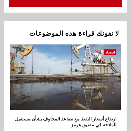
ارتفاع أسعار النفط مع تصاعد
المخاوف بشأن مستقبل الملاحة
في مضيق هرمز
لا تفوتك قراءة هذه الموضوعات
2
بنوك
البنك الزراعي يكرم موظفيه
المتميزين بعد تحقيق نتائج قياسية
اقتصاد
بالقروض الشخصية خلال الربع
الأول 2026
3
بنوك
إنتيسا سان باولو تحقق 5.6 مليار
يورو صافي ربح في النصف الأول
2026
4
ارتفاع أسعار النفط مع تصاعد المخاوف بشأن مستقبل
اخبار
الملاحة في مضيق هرمز
غرفة القاهرة تنظم ندوة إلكترونية