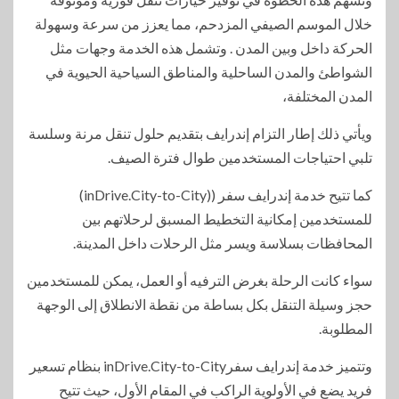
خلال الموسم الصيفي المزدحم، مما يعزز من سرعة وسهولة
الحركة داخل وبين المدن . وتشمل هذه الخدمة وجهات مثل
الشواطئ والمدن الساحلية والمناطق السياحية الحيوية في
المدن المختلفة،
ويأتي ذلك إطار التزام إندرايف بتقديم حلول تنقل مرنة وسلسة
تلبي احتياجات المستخدمين طوال فترة الصيف.
كما تتيح خدمة إندرايف سفر ((inDrive.City-to-City)
للمستخدمين إمكانية التخطيط المسبق لرحلاتهم بين
المحافظات بسلاسة ويسر مثل الرحلات داخل المدينة.
سواء كانت الرحلة بغرض الترفيه أو العمل، يمكن للمستخدمين
حجز وسيلة التنقل بكل بساطة من نقطة الانطلاق إلى الوجهة
المطلوبة.
وتتميز خدمة إندرايف سفرinDrive.City-to-City بنظام تسعير
فريد يضع في الأولوية الراكب في المقام الأول، حيث تتيح