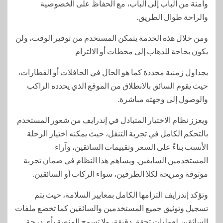
وآمنة من الباب إلى الباب، مع الحفاظ على الخصوصية
والراحة طوال الطريق.
ومن خلال هذه الخدمة يتمكن المستخدم من توفير الوقت، ولن
يكون بحاجة للذهاب إلى محطات أو الالتزام
بجداول زمنية محددة كما هو الحال في الحافلات أو القطارات،
حيث يقوم السائق بالانطلاق من الموقع الذي يحدده الراكب
والوصول إلى وجهته مباشرة.
ويعزز نظام الاختيار المتبادل في إندرايف من شعور المستخدم
بالتحكم الكامل في تجربة التنقل، حيث يمكنه اختيار الرحلة
الأنسب بناءً على السعر وتقييمات السائقين، وآراء
المستخدمين السابقين. ويساهم هذا النظام في ضمان تجربة
موثوقة ومريحة لكلا الطرفين، سواء الركاب أو السائقين.
وتؤكد إندرايف التزامها الكامل بمعايير السلامة، حيث يتم
تسجيل وتوثيق جميع المستخدمين والسائقين كما تخضع ملفات
السائقين لعمليات تحقق دقيقة، ولا تسمح المنصة بأي درجة