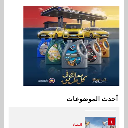
8
سوق وصلة
هواوي: هاتف nova 15
Max بطارية ضخمة وتصميم متين
جهازًا مثاليًا للشباب
9
اقتصاد
إي اف چي فاينانس تستعرض
خطط نمو «بلد» لتعزيز حضورها
في سوق تحويلات المصريين
بالخارج
10
اخبار
بيان توضيحي صادر عن شركة
أحدث الموضوعات
ناتجاس
1
اقتصاد