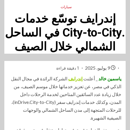
سيارات
إندرايف توسّع خدمات
.City-to-City في الساحل
الشمالي خلال الصيف
9 يوليو، 2025
1 دقيقة قراءة
ياسمين خالد
_ أعلنت
إندرايف
الشركة الرائدة في مجال النقل
الذكي في مصر، عن تعزيز خدماتها خلال موسم الصيف، من
خلال زيادة عدد السائقين المتاحين لخدمة الرحلات داخل
المدن، وكذلك خدمات إندرايف سفر (inDrive.City-to-City)،
للرحلات المتجهة إلى مدن الساحل الشمالي والوجهات
الصيفية الشهيرة.
وتسهم هذه الخطوة في توفير خيارات تنقل فورية وموثوقة