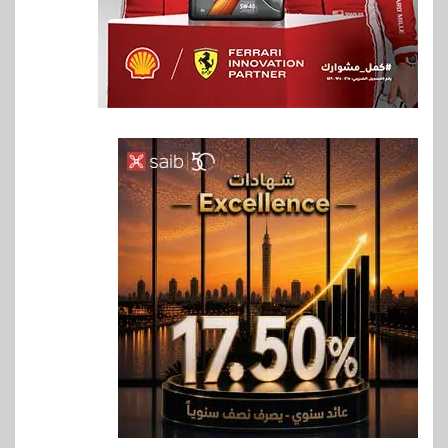
6
بنوك
بنك QNB مصر يعزز جاهزية
المشروعات الصغيرة والمتوسطة
للنمو والتوسع
7
اخبار
فيكسد مصر و”حلول” تتشاركان
في تطوير أول منصة للسياحة
الصحية في مصر والشرق الأوسط
وأفريقيا Tour4Cure