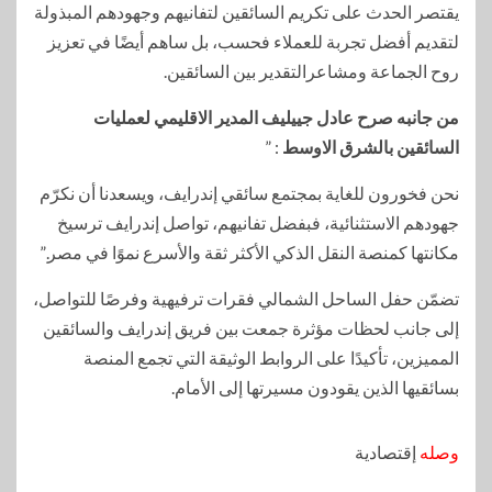
يقتصر الحدث على تكريم السائقين لتفانيهم وجهودهم المبذولة
لتقديم أفضل تجربة للعملاء فحسب، بل ساهم أيضًا في تعزيز
روح الجماعة ومشاعرالتقدير بين السائقين.
من جانبه صرح عادل جييليف المدير الاقليمي لعمليات
السائقين بالشرق الاوسط
: ”
نحن فخورون للغاية بمجتمع سائقي إندرايف، ويسعدنا أن نكرّم
جهودهم الاستثنائية، فبفضل تفانيهم، تواصل إندرايف ترسيخ
مكانتها كمنصة النقل الذكي الأكثر ثقة والأسرع نموًا في مصر.”
تضمّن حفل الساحل الشمالي فقرات ترفيهية وفرصًا للتواصل،
إلى جانب لحظات مؤثرة جمعت بين فريق إندرايف والسائقين
المميزين، تأكيدًا على الروابط الوثيقة التي تجمع المنصة
بسائقيها الذين يقودون مسيرتها إلى الأمام.
وصله
إقتصادية