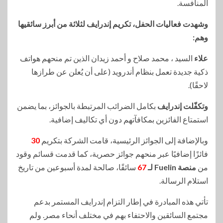
المنافسة.
وشهدت فعاليات الحفل، تكريم إندرايف لثلاثة من أبرز سائقيها
وهم:
علاء
السيد ، محمد صلاح و أحمد زيدان الذين تم منحهم هواتف
ذكية جديدة تعمل بنظام أندرويد (على أن يُعلن عن طرازها
لاحقًا).
وتكفّلت إندرايف
بكامل الضرائب المرتبطة بالجوائز، بما يضمن
استمتاع الفائزين بمكافآتهم دون أي تكاليف إضافية.
وبالإضافة إلى الجوائز الرئيسية، قامت الشركة بتكريم
30
فائزًا إضافيًا عبر منحهم جوائز حصرية، كما قدمت قسائم وقود
من
منصة Fuelin لـ
67
سائقًا، صالحة لمدة أسبوعين من تاريخ
استلام الرسالة.
تأتي هذه المبادرة في إطار التزام إندرايف المستمر بدعم
مجتمع السائقين والاحتفاء بهم في مختلف أنحاء مصر. ولم