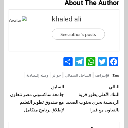
About The Author
khaled ali
See author's posts
Telegram
Share
WhatsApp
Twitter
Facebook
#إندرايف
الساحل الشمالي
جوائز
وصله إقتصادية
Tags:
تنقل
التالي
السابق
المقالة
البنك الأهلي يطور قرية
جامعة ساكسوني مصر تتعاون
الرديسية بحري بجنوب الصعيد
مع صندوق تطوير التعليم
بالتعاون مع فيزا
لإطلاق برنامج متكامل