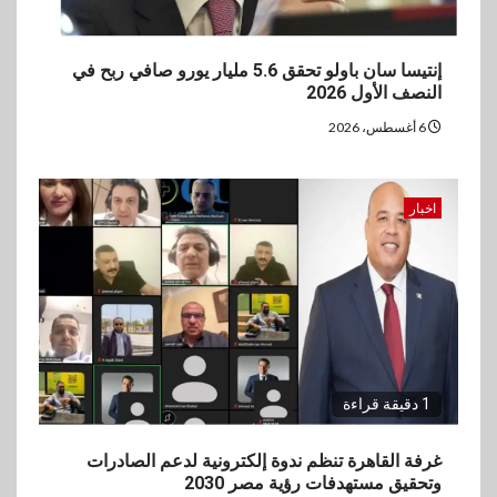
4
بنوك
بنك QNB مصر يعزز جاهزية
إنتيسا سان باولو تحقق 5.6 مليار يورو صافي ربح في
المشروعات الصغيرة والمتوسطة
النصف الأول 2026
للنمو والتوسع
6 أغسطس، 2026
5
اخبار
فيكسد مصر و”حلول” تتشاركان
اخبار
في تطوير أول منصة للسياحة
الصحية في مصر والشرق الأوسط
وأفريقيا Tour4Cure
1 دقيقة قراءة
غرفة القاهرة تنظم ندوة إلكترونية لدعم الصادرات
وتحقيق مستهدفات رؤية مصر 2030