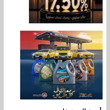
إي اف چي فاينانس تستعرض
خطط نمو «بلد» لتعزيز حضورها
في سوق تحويلات المصريين
بالخارج
8
اخبار
بيان توضيحي صادر عن شركة
ناتجاس
9
سوق وصلة
vivo تشعل المنافسة في مصر
مع إطلاق Y500 المزود ببطارية
بسعة 8100 مللي أمبير
10
بنوك
تأمين
نكست وكاف للتأمين يطلقان
تحالفًا استراتيجيًا لتقديم حلول