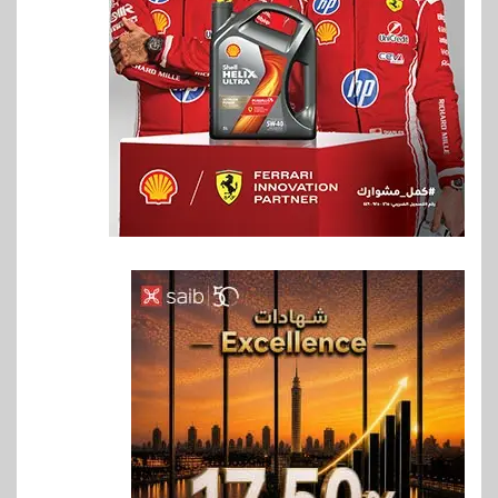
6
سوق وصلة
هواوي: هاتف nova 15
Max بطارية ضخمة وتصميم متين
جهازًا مثاليًا للشباب
7
اقتصاد