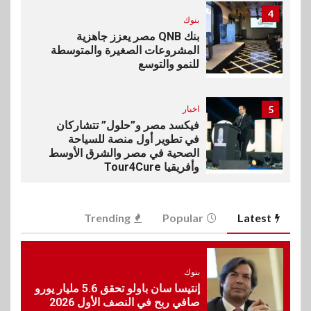
4
بنوك
بنك QNB مصر يعزز جاهزية
المشروعات الصغيرة والمتوسطة
للنمو والتوسع
5
اخبار
فيكسد مصر و”حلول” تتشاركان
في تطوير أول منصة للسياحة
الصحية في مصر والشرق الأوسط
وأفريقيا Tour4Cure
6
سوق وصلة
Trending
Popular
Latest
هواوي: هاتف nova 15
Max بطارية ضخمة وتصميم متين
جهازًا مثاليًا للشباب
بنوك
إنتيسا سان باولو تحقق 5.6 مليار يورو
7
اقتصاد
صافي ربح في النصف الأول 2026