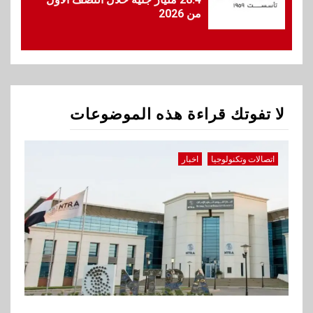
1
من 2026
اتصالات وتكنولوجيا
اخبار
تنظيم الاتصالات يحيل شركات
المحمول للنيابة العامة
2
اخبار
لا تفوتك قراءة هذه الموضوعات
جوميا مصر تطلق حملة العودة
إلى المدارس بتشكيلة موسعة
وعروض يومية
اتصالات وتكنولوجيا
اخبار
3
بنوك
بنك الإسكندرية يحقق صافي أرباح
7.54 مليار جنيه خلال النصف
الأول من 2026
4
اقتصاد
ڤاليو تحقق إيرادات 3.2 مليار جنيه