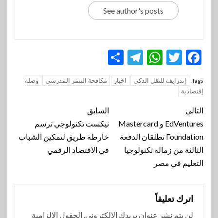
See author's posts
Telegram
Share
WhatsApp
Twitter
Facebook
إندرايف للنقل الذكي
اخبار
مكافحة التنمر المدرسي
وصله
Tags:
إقتصادية
تنقل
التالي
السابق
المقالة
EdVentures و Mastercard
نيكست تكنولوجي ترسم
Foundation تطلقان الدفعة
خارطة طريق لتمكين الشباب
الثالثة من زمالة تكنولوجيا
في الاقتصاد الرقمي
التعليم في مصر
اترك تعليقاً
لن يتم نشر عنوان بريدك الإلكتروني.
الحقول الإلزامية