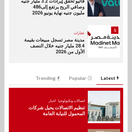
ڤاليو تحقق إيرادات 3.2 مليار جنيه
وصافي الربح يرتفع إلى486
مليون جنيه نهاية يونيو 2026
5
عقارات
مدينة مصر تسجل مبيعات بقيمة
28.4 مليار جنيه خلال النصف
الأول من 2026
6
سوق وصلة
Trending
Popular
Latest
vivo تعيد تعريف مفهوم الفئة
المتوسطة مع إطلاق Y500
بمواصفات استثنائية
اتصالات وتكنولوجيا
اخبار
تنظيم الاتصالات يحيل شركات
7
بنوك
رياضة
المحمول للنيابة العامة
وزير الشباب والرياضة يلتقي
بالرئيس التنفيذي والعضو المنتدب
لبنك saib لبحث تعزيز التعاون