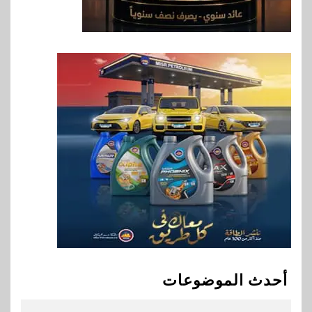
المشترك
8
اخبار
حماقي يشعل سعادة ساحل في
رأس الحكمة.. وبوسي مفاجأة
الحفل
9
اقتصاد
وزيرا التخطيط والبترول يبحثان
جهود تحقيق أمن الطاقة
10
اقتصاد
ارتفاع أسعار النفط مع تصاعد
المخاوف بشأن مستقبل الملاحة
أحدث الموضوعات
في مضيق هرمز