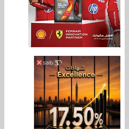
6
سوق وصلة
vivo تعيد تعريف مفهوم الفئة
المتوسطة مع إطلاق Y500
بمواصفات استثنائية
7
بنوك
رياضة
وزير الشباب والرياضة يلتقي
بالرئيس التنفيذي والعضو المنتدب
لبنك saib لبحث تعزيز التعاون