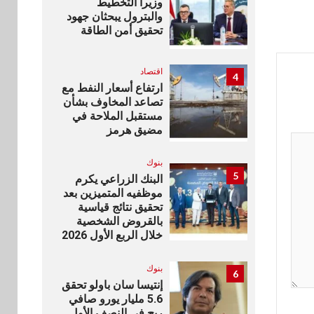
وزيرا التخطيط
والبترول يبحثان جهود
تحقيق أمن الطاقة
اقتصاد
4
ارتفاع أسعار النفط مع
تصاعد المخاوف بشأن
مستقبل الملاحة في
مضيق هرمز
بنوك
5
البنك الزراعي يكرم
موظفيه المتميزين بعد
تحقيق نتائج قياسية
بالقروض الشخصية
خلال الربع الأول 2026
بنوك
6
إنتيسا سان باولو تحقق
5.6 مليار يورو صافي
ربح في النصف الأول