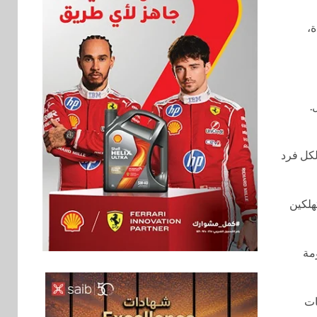
بترقية الصوت إلى تجربة محيطية افتراضية 9.1.2 قناة،
ل.
فاعلية أكثر ذكاءً. ومن خلال ميزات My Profile وMy Page، يمكن لكل فرد
 توفر للمستهلكين
بنوك
6
إنتيسا سان باولو تحقق
مة
5.6 مليار يورو صافي
ربح في النصف الأول
2026
تقنيات