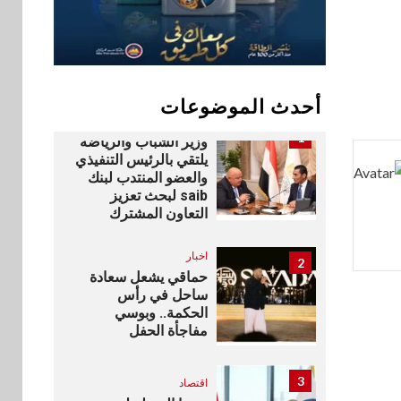
تتشاركان في تطوير
أول منصة للسياحة
الصحية في مصر
والشرق الأوسط
وأفريقيا Tour4Cure
أحدث الموضوعات
بنوك
رياضة
1
وزير الشباب والرياضة
يلتقي بالرئيس التنفيذي
والعضو المنتدب لبنك
saib لبحث تعزيز
التعاون المشترك
اخبار
2
حماقي يشعل سعادة
ساحل في رأس
الحكمة.. وبوسي
مفاجأة الحفل
3
اقتصاد