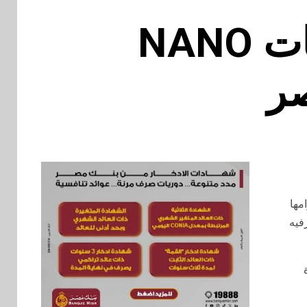
إل جي تُطلق سلسلة تلفزيونات NANO
التزامها
فيه
اهدة