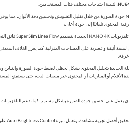
، لتلبية احتياجات مختلف فئات المستخدمين.
تقنية Nano Detail Enhancer جودة الصورة من خلال تقليل التشويش وتحسين دقة الألوان، مما يوف
Supe فائق النحافة،
 لمسة أنيقة وعصرية على المساحات المنزلية. كما يعزز الغلاف المعدني
غرفة.
لة الجديدة بتحليل المحتوى بشكل لحظي لضبط جودة الصورة والتباين 
 الأفلام أو المباريات أو المحتوى عبر منصات البث، حتى يستمتع المس
اء على معالج α7 AI Processor Gen9 الذكي، الذي يعمل على تحسين جودة الصورة بشكل مستمر. كما تدعم التلفزيون
التي تقوم بالتعرف على نوع المحتوى وضبط الإعدا
،