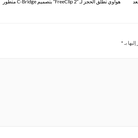
عد
هواوي تطلق الحجز لـ “FreeClip 2” بتصميم C-Bridge متطور
ليها بـ
*