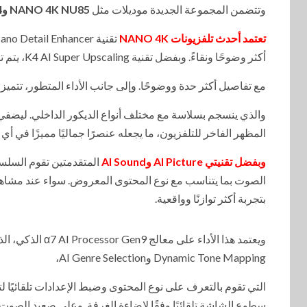
وتتضمن المجموعة الجديدة موديلات مثل
NU85
4K
NANO
وNU84
تعتمد أحدث تلفزيونات NANO 4K
أكثر وضوحًا ونقاءً. وبفضل تقنية K4 AI Super Upscaling، يتم ترقية المحتوى تلقائيًا إلى جودة أعلى،
مع تفاصيل أكثر حدة ووضوحًا. وإلى جانب الأداء المتطور، تتميز تلفزيونات NANO 4K الجديدة بتصميم r Slim Linea Flow
والذي ينسجم بسلاسة مع مختلف أنواع الديكور الداخلي. ليضفي
المظهر الفاخر للتلفزيون، ما يجعله عنصرًا جماليًا مميزًا في أي 
وبفضل تقنيتي AI Picture وAI Sound
المتقدمتين تقوم السلس
الصوت بما يتناسب مع نوع المحتوى المعروض. سواء عند مشاهدة
بتجربة أكثر توازنًا وواقعية.
ويعتمد هذا الأد
Dynamic Tone Mapping وAI Genre Selection،
سطوع الشاشة تلقائيًا وفقًا لإضاءة الغرفة. وعلى صعيد الصوت