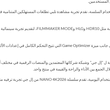
 المستخدمين.
تخدام السلسة، نقدم تجربة مشاهدة تلبي تطلعات المستهلكين المتنامية ف
ولعشاق الترفيه، تدعم سلسلة NANO 4Kتقنيات عرض متقدمة مثل HDR10 وHLG وFILMMAKER MODE، لتقد
كما توفر تجربة ألعاب محسّنة بفضل معدل تحديث 60 هرتز، إلى جانب ميزة Game Optimizer التي تتيح التحكم الكامل في إعدا
ال القنوات الرسمية ل “إل جي” وشبكة شركائها المعتمدين والمنصات الرقمية في مختلف 
 الجمع بين الأداء والراحة والقيمة في منتج واحد.
وبفضل تركيزها على دقة الألوان والوظائف الذكية وسهولة الاستخدام اليومية، تقدم سلسلة NANO 4K2026 من إل