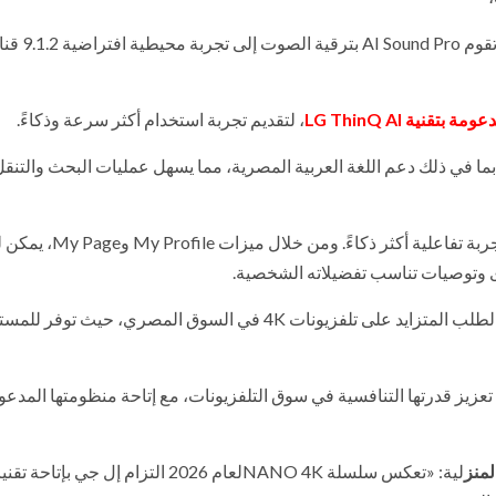
تعمل تقنية Clear Voice Pro على تحسين وضوح الصوت، بينما تقوم AI Sound Pro 
، لتقديم تجربة استخدام أكثر سرعة وذكاءً.
M إمكانية التحكم الصوتي، بما في ذلك دعم اللغة العربية المصرية، مما يسهل عمليات البحث والتنق
بما في ذلك توافقها مع Gemini وMicrosoft Copilot، لتقديم تجربة ت
ى وتوصيات تناسب تفضيلاته الشخصية.
بالإضافة إلى ذلك، يدعم إطلاق سلسلة NANO 4Kلعام 2026 الطلب المتزايد على تلفزيونات 4K في السوق المصري، حيث
زيز قدرتها التنافسية في سوق التلفزيونات، مع إتاحة منظومتها المدعو
لمنز
لية: «تعكس سلسلة NANO 4Kلعام 2026 التزام إل جي بإتاحة 