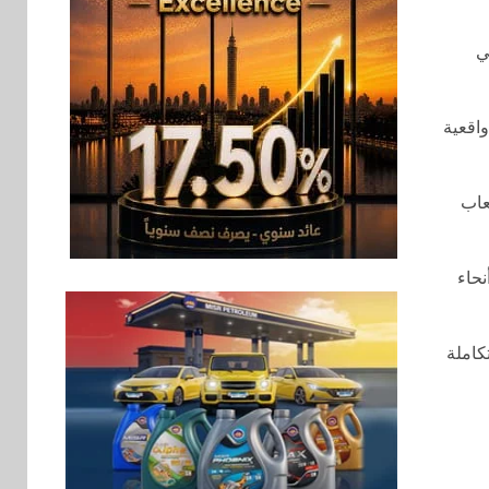
اخبار
7
غرفة القاهرة تنظم
ندوة إلكترونية لدعم
ي
الصادرات وتحقيق
مستهدفات رؤية مصر
2030
يم تجربة سينمائية واقعية
بنوك
8
بنك مصر يشارك في
دات الألعاب
فعالية اليوم العالمي
للشباب ويقدم العديد
من العروض المجانية
أنحاء
بنوك
9
بنك QNB مصر يعزز
 جي تجربة ترفيه متكاملة
جاهزية المشروعات
الصغيرة والمتوسطة
للنمو والتوسع
اخبار
فيكسد مصر و”حلول”
10