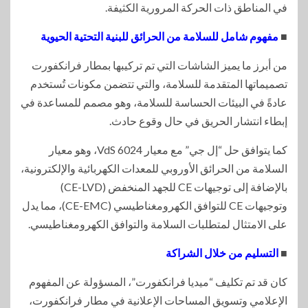
في المناطق ذات الحركة المرورية الكثيفة.
■
مفهوم شامل للسلامة من الحرائق للبنية التحتية الحيوية
من أبرز ما يميز الشاشات التي تم تركيبها بمطار فرانكفورت
تصميماتها المتقدمة للسلامة، والتي تتضمن مكونات تُستخدم
عادةً في البيئات الحساسة للسلامة، وهو مصمم للمساعدة في
إبطاء انتشار الحريق في حال وقوع حادث.
كما يتوافق حل “إل جي” مع معيار VdS 6024، وهو معيار
السلامة من الحرائق الأوروبي للمعدات الكهربائية والإلكترونية،
بالإضافة إلى توجيهات CE للجهد المنخفض (CE-LVD)
وتوجيهات CE للتوافق الكهرومغناطيسي (CE-EMC)، مما يدل
على الامتثال لمتطلبات السلامة والتوافق الكهرومغناطيسي.
■
التسليم من خلال الشراكة
كان قد تم تكليف “ميديا فرانكفورت”، المسؤولة عن المفهوم
الإعلامي وتسويق المساحات الإعلانية في مطار فرانكفورت،