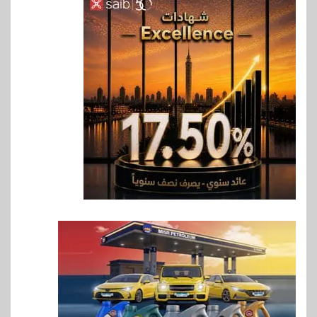
6
بنوك
بنك QNB مصر يعزز جاهزية
المشروعات الصغيرة والمتوسطة
للنمو والتوسع
7
اخبار
فيكسد مصر و”حلول” تتشاركان
في تطوير أول منصة للسياحة
الصحية في مصر والشرق الأوسط
وأفريقيا Tour4Cure
8
سوق وصلة
هواوي: هاتف nova 15
Max بطارية ضخمة وتصميم متين
جهازًا مثاليًا للشباب
اقتصاد