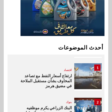
9
إي اف چي فاينانس تستعرض
خطط نمو «بلد» لتعزيز حضورها
في سوق تحويلات المصريين
بالخارج
10
اخبار
بيان توضيحي صادر عن شركة
أحدث الموضوعات
ناتجاس
1
اقتصاد
ارتفاع أسعار النفط مع تصاعد
المخاوف بشأن مستقبل الملاحة
في مضيق هرمز
2
بنوك
البنك الزراعي يكرم موظفيه