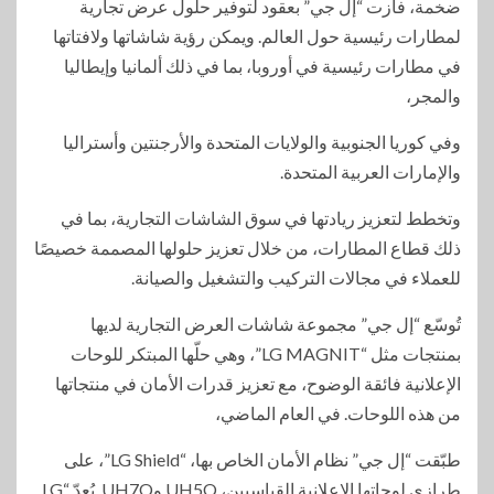
ضخمة، فازت “إل جي” بعقود لتوفير حلول عرض تجارية
لمطارات رئيسية حول العالم. ويمكن رؤية شاشاتها ولافتاتها
في مطارات رئيسية في أوروبا، بما في ذلك ألمانيا وإيطاليا
والمجر،
وفي كوريا الجنوبية والولايات المتحدة والأرجنتين وأستراليا
والإمارات العربية المتحدة.
وتخطط لتعزيز ريادتها في سوق الشاشات التجارية، بما في
ذلك قطاع المطارات، من خلال تعزيز حلولها المصممة خصيصًا
للعملاء في مجالات التركيب والتشغيل والصيانة.
تُوسّع “إل جي” مجموعة شاشات العرض التجارية لديها
بمنتجات مثل “LG MAGNIT”، وهي حلّها المبتكر للوحات
الإعلانية فائقة الوضوح، مع تعزيز قدرات الأمان في منتجاتها
من هذه اللوحات. في العام الماضي،
طبّقت “إل جي” نظام الأمان الخاص بها، “LG Shield”، على
طرازي لوحاتها الإعلانية القياسيين، UH5Q وUH7Q. يُعدّ “LG