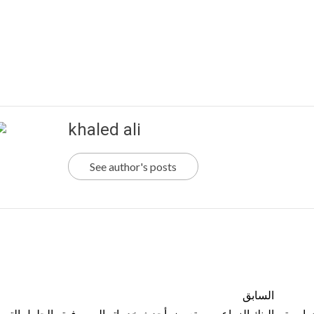
khaled ali
See author's posts
السابق
دراسية
البنك الزراعي يستعرض أحدث خدماته المصرفية والحلول التموي