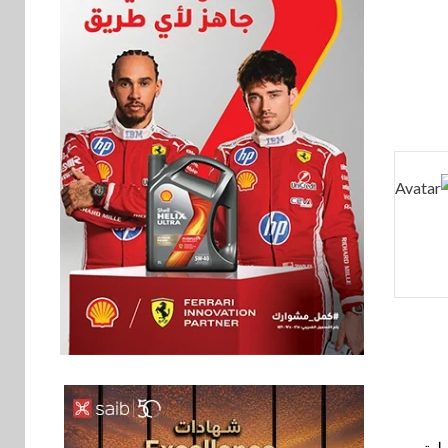
اخبار
فيكسد مصر و”حلول”
6
تتشاركان في تطوير
أول منصة للسياحة
الصحية في مصر
والشرق الأوسط
وأفريقيا Tour4Cure
لية