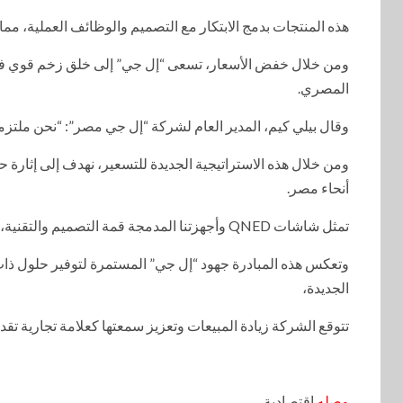
هذه المنتجات بدمج الابتكار مع التصميم والوظائف العملية، مم
ومن خلال خفض الأسعار، تسعى “إل جي” إلى خلق زخم قوي في ال
المصري.
وقال بيلي كيم، المدير العام لشركة “إل جي مصر”: “نحن ملتزمو
ومن خلال هذه الاستراتيجية الجديدة للتسعير، نهدف إلى إثارة 
أنحاء مصر.
تمثل شاشات QNED وأجهزتنا المدمجة قمة التصميم والتقنية، ونحن فخورون بتقديمها الآن بأسعار أكثر تنافسية”.
وتعكس هذه المبادرة جهود “إل جي” المستمرة لتوفير حلول ذات
الجديدة،
تتوقع الشركة زيادة المبيعات وتعزيز سمعتها كعلامة تجارية تقد
وصله
إقتصادية