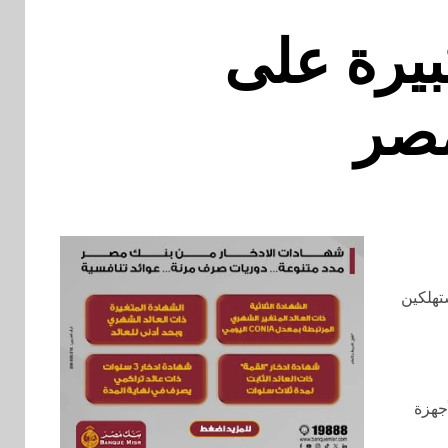
يرة على
مصر
تهلكين
اشات QNED وخط منتجات الأجهزة