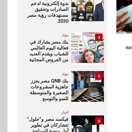
ندوة إلكترونية لدعم
الصادرات وتحقيق
مستهدفات رؤية مصر
2030
بنوك
4
بنك مصر يشارك في
nova 1
فعالية اليوم العالمي
للشباب ويقدم العديد
من العروض المجانية
بنوك
5
بنك QNB مصر يعزز
جاهزية المشروعات
الصغيرة والمتوسطة
للنمو والتوسع
اخبار
فيكسد مصر و”حلول”
6
تتشاركان في تطوير
أول منصة للسياحة