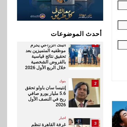
سوق وصلة
10
vivo تشعل المنافسة
في مصر مع إطلاق
Y500 المزود ببطارية
بسعة 8100 مللي أمبير
أحدث الموضوعات
بنوك
1
البنك الزراعي يكرم
موظفيه المتميزين بعد
تحقيق نتائج قياسية
بالقروض الشخصية
خلال الربع الأول 2026
بنوك
2
إنتيسا سان باولو تحقق
5.6 مليار يورو صافي
ربح في النصف الأول
2026
اخبار
3
غرفة القاهرة تنظم