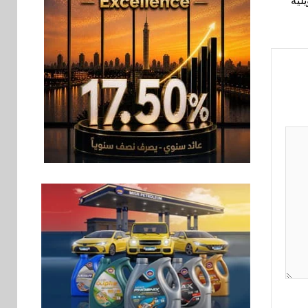
سوق وصلة
7
هواوي: هاتف nova 15
Max بطارية ضخمة
وتصميم متين جهازًا
مثاليًا للشباب
اقتصاد
8
إي اف چي فاينانس
تستعرض خطط نمو
«بلد» لتعزيز حضورها
في سوق تحويلات
المصريين بالخارج
9
اخبار
بيان توضيحي صادر عن
شركة ناتجاس