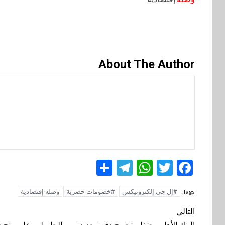
About The Author
Telegram
Share
WhatsApp
Twitter
Facebook
#إل جي إلكترونيكس
#خصومات حصرية
وصله إقتصادية
Tags:
تنقل
التالي
البنك الأهلي يحتفل بتخريج دفعة جديدة من الحاصلين على منح 