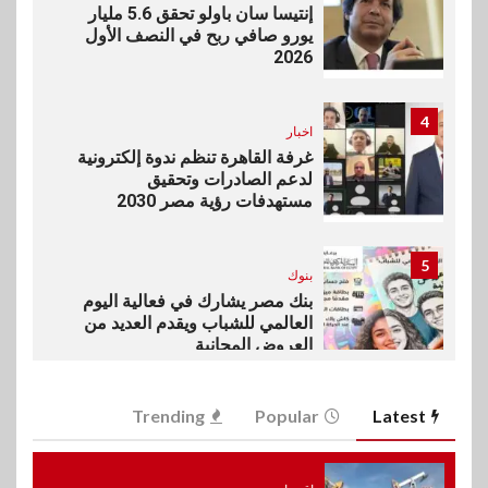
إنتيسا سان باولو تحقق 5.6 مليار
يورو صافي ربح في النصف الأول
2026
4
اخبار
غرفة القاهرة تنظم ندوة إلكترونية
لدعم الصادرات وتحقيق
مستهدفات رؤية مصر 2030
5
بنوك
بنك مصر يشارك في فعالية اليوم
العالمي للشباب ويقدم العديد من
العروض المجانية
6
Trending
Popular
Latest
بنوك
بنك QNB مصر يعزز جاهزية
المشروعات الصغيرة والمتوسطة