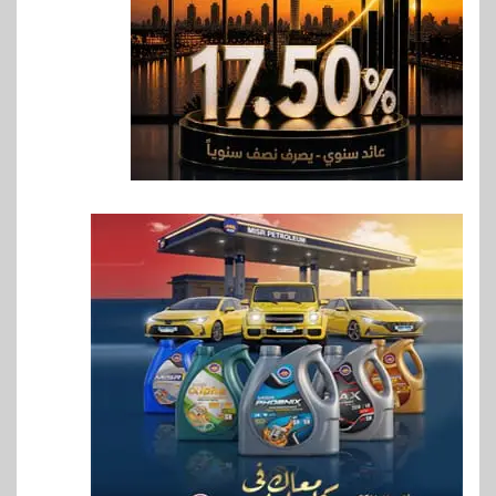
7
اخبار
فيكسد مصر و”حلول” تتشاركان
في تطوير أول منصة للسياحة
الصحية في مصر والشرق الأوسط
وأفريقيا Tour4Cure
8
سوق وصلة
هواوي: هاتف nova 15
Max بطارية ضخمة وتصميم متين
جهازًا مثاليًا للشباب
9
اقتصاد
إي اف چي فاينانس تستعرض
خطط نمو «بلد» لتعزيز حضورها
في سوق تحويلات المصريين
بالخارج