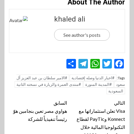
About The Author
khaled ali
See author's posts
Telegram
Share
WhatsApp
Twitter
Facebook
#اخبار الدنيا وصله إقتصادية
#الامير سلطان بن عبد العزيز آل
Tags:
سعود
#المدينة المنورة
#منتدى العمرة والزيارة في نسخته الثانية
السعودية
تنقل
التالي
السابق
المقالة
Visa تعلن استثماراتها مع
هواوي مصر تعين بنجامين هوّ
Konnect وPayTic لقطاع
رئيساً تنفيذياً للشركة
التكنولوجيا المالية خلال