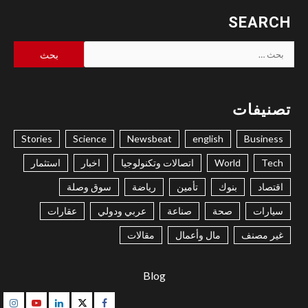
SEARCH
البحث
عن:
تصنيفات
Stories
Science
Newsbeat
english
Business
Tech
World
اتصالات وتكنولوجيا
اخبار
استثمار
اقتصاد
بنوك
تأمين
رياضة
سوق وصلة
سيارات
صحة
صناعة
عربي ودولي
عقارات
غير مصنف
مال وأعمال
مقالات
Blog
gram
Youtube
Linkedin
Twitter
Facebook