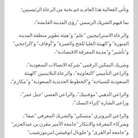
وتأتي الفعالية هذا العام بدعم نخبة من الرعاة الرئيسيين؛
بما فيهم الشريك الرسمي “رؤى المدينة القابضة”،
والرعاة الاستراتيجيين “علم” و”هيئة تطوير منطقة المدينة
المنورة” و”الهيئة العليا للحج والعمرة” و”أوقاف” و”الراجحي”
و”تأشير” و”مدينة المعرفة الاقتصادية”،
وشريك التمكين الرقمي “شركة الاتصالات السعودية”،
والراعي التأميني “التعاونية”، والرعاة البلاتينيين “الهيئة
السعودية للسياحة” و”الخطوط الحديدية السعودية” و”مكارم”،
والراعي الذهبي “موفنبيك”، والراعي الفضي “جبل عمر”،
وراعي الشارة “إثراء النسك”،
والراعي البرونزي “منسكي” والشريك المعرفي “صفا”،
وشركاء المعرفة والابتكار “جامعة الأمير مقرن بن عبدالعزيز”
و”جامعة أم القرى” و”جلوبال انوفيشن انتربنورشيب”