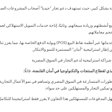
رية بشكل كبير، حيث تستهدف دعم تجار “جيديا” أصحاب المشروعات الصغ
أنشطتهم وزيادة مبيعاتهم، وثانيًا، إتاحة خدمات التمويل الاستهلاكي لعم
حجم معاملاتهم.
من خلال هذه الشراكة، ستتمكن “جيديا” أيضًا من توسيع نطاق خدماتها عبر أنظمة نقاط البيع (POS) وبوابة الدفع الخاصة بها،
إطار استراتيجية “أمان” المستمرة للنمو والابتكار.
ذي لقطاع المنتجات والتكنولوجيا في أمان القابضة،
قائلًا:
التطورات المتسارعة في السوق المصري وتساهم في نمو الأعمال التجارية.
و تمكين التجار والمستهلكين على حد سواء،
 المدفوعات للمستهلكين هذا التعاون لا يعزز فقط استراتيجيتنا للتكامل