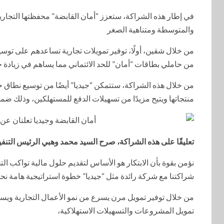
في إطار هذه الشراكة، ستعزز “أمان القابضة” محفظتها التجا
والمتوسطة ومتناهية الصغر
من خلال شقين، أولًا، توفير تمويلات تجارية تساعدهم على توسيع 
من حاملي بطاقات “أمان” للحد الائتماني مما يساهم في زيادة 
منتجاتها ويتيح مزيدًا من تسهيلات الدفع للمستهلكين، وذلك ضمن 
تعليقًا على هذه الشراكة، صرح السيد محمد وهبي الرئيس التنفي
نؤمن بقوة بأن الابتكار هو الأساس لتقديم حلول مالية تواكب 
شراكتنا مع شركة رائدة مثل “جيديا” خطوة استراتيجية هامة نح
من خلال توفير تمويل مرن يسرع من نمو الأعمال التجارية ويسهل
تمويل المشروعات والتسهيلات الاستهلاكية،