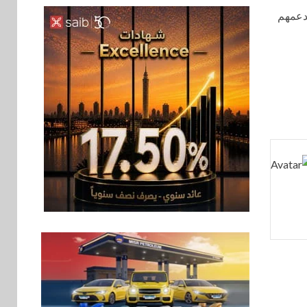
لدعمهم
سوق وصلة
6
هواوي: هاتف nova 15
Max بطارية ضخمة
وتصميم متين جهازًا
مثاليًا للشباب
اقتصاد
7
إي اف چي فاينانس
تستعرض خطط نمو
«بلد» لتعزيز حضورها
في سوق تحويلات
المصريين بالخارج
8
اخبار
بيان توضيحي صادر عن
شركة ناتجاس
سوق وصلة