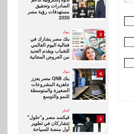
الصادرات وتحقيق
مستهدفات رؤية مصر
2030
بنوك
3
بنك مصر يشارك في
فعالية اليوم العالمي
للشباب ويقدم العديد
من العروض المجانية
بنوك
4
بنك QNB مصر يعزز
جاهزية المشروعات
الصغيرة والمتوسطة
للنمو والتوسع
اخبار
فيكسد مصر و”حلول”
5
تتشاركان في تطوير
أول منصة للسياحة