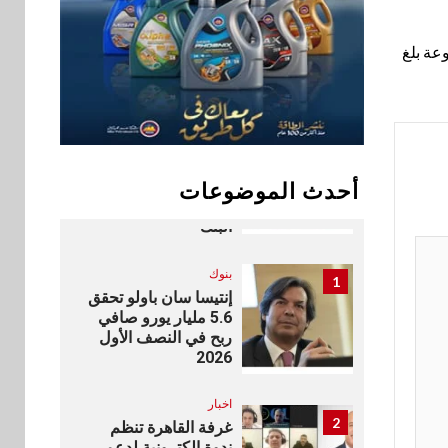
9
vivo تشعل المنافسة
في مصر مع إطلاق
عة بلغ
Y500 المزود ببطارية
بسعة 8100 مللي أمبير
بنوك
تأمين
10
نكست وكاف للتأمين
يطلقان تحالفًا
استراتيجيًا لتقديم حلول
أحدث الموضوعات
تأمينية متكاملة لعملاء
البنك
بنوك
1
إنتيسا سان باولو تحقق
5.6 مليار يورو صافي
ربح في النصف الأول
2026
اخبار
2
غرفة القاهرة تنظم
ندوة إلكترونية لدعم