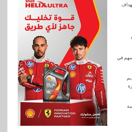
تهداف
يسهم في
يم
رة
سة