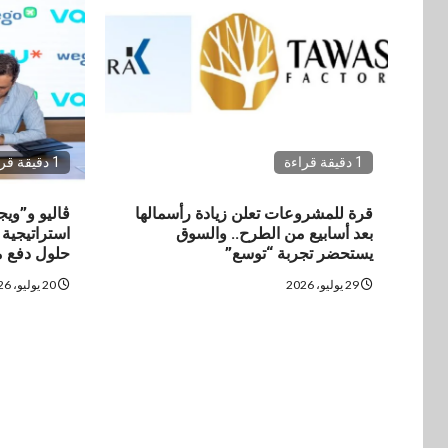
1 دقيقة قراءة
1 دقيقة قراءة
قرة للمشروعات تعلن زيادة رأسمالها
ڤاليو و”وي
بعد أسابيع من الطرح.. والسوق
استراتيجية
يستحضر تجربة “توسع”
حلول دفع م
29 يوليو، 2026
20 يوليو، 2026