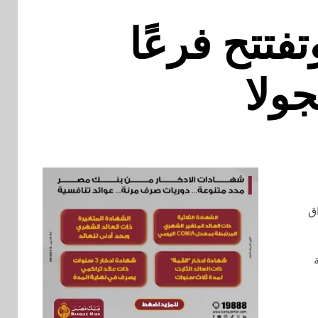
فتتح فرعًا
جولا
اق