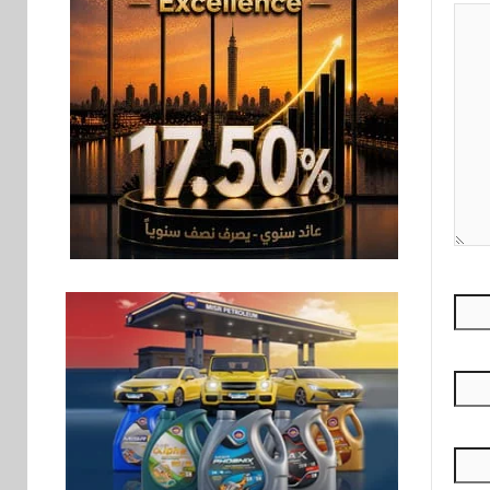
سوق وصلة
7
هواوي: هاتف nova 15
Max بطارية ضخمة
وتصميم متين جهازًا
مثاليًا للشباب
اقتصاد
8
إي اف چي فاينانس
تستعرض خطط نمو
«بلد» لتعزيز حضورها
في سوق تحويلات
المصريين بالخارج
9
اخبار
بيان توضيحي صادر عن
شركة ناتجاس