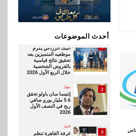
سوق وصلة
10
vivo تشعل المنافسة
في مصر مع إطلاق
Y500 المزود ببطارية
بسعة 8100 مللي أمبير
أحدث الموضوعات
بنوك
1
البنك الزراعي يكرم
موظفيه المتميزين بعد
تحقيق نتائج قياسية
بالقروض الشخصية
خلال الربع الأول 2026
بنوك
2
إنتيسا سان باولو تحقق
5.6 مليار يورو صافي
ربح في النصف الأول
2026
اخبار
جاس
3
غرفة القاهرة تنظم