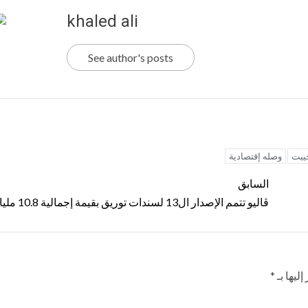
khaled ali
See author's posts
يبت
وصله إقتصادية
السابق
ڤاليو تتمم الإصدار ال13 لسندات توريق بقيمة إجمالية 10.8 مليار جنيه
ليها بـ
*