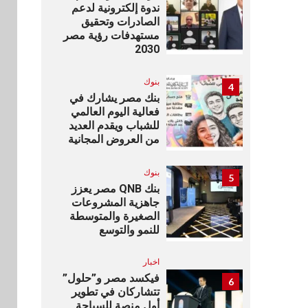
ندوة إلكترونية لدعم
الصادرات وتحقيق
مستهدفات رؤية مصر
2030
بنوك
4
بنك مصر يشارك في
فعالية اليوم العالمي
للشباب ويقدم العديد
من العروض المجانية
بنوك
5
بنك QNB مصر يعزز
جاهزية المشروعات
الصغيرة والمتوسطة
للنمو والتوسع
اخبار
فيكسد مصر و”حلول”
6
تتشاركان في تطوير
أول منصة للسياحة