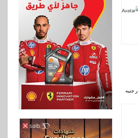
اخبار
فيكسد مصر و”حلول”
6
تتشاركان في تطوير
أول منصة للسياحة
الصحية في مصر
والشرق الأوسط
وأفريقيا Tour4Cure