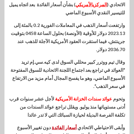
الاتحادي (
المركزيالأمريكي
) بشأن أسعار الفائدة بعد اتجاه يميل
للتيسير النقدي الأسبوع الماضي
وارتفعت أسعار الذهب في المعاملات الفورية 0.2 بالمئة إلى
2023.13 دولار للأوقية (الأونصة) بحلول الساعة 0458 بتوقيت
جرينتش، فيما استقرت العقود الأمريكية الآجلة للذهب عند
2036.70 دولار.
وقال تيم ووترر كبير محللي السوق لدى كيه.سي.إم تريد
“العوائد في تراجع بعد اجتماع اللجنة الاتحادية للسوق المفتوحة
الأسبوع الماضي، وهو ما يفسح المجال أمام مزيد من الارتفاع
في سعر الذهب”.
وتحوم
عوائد سندات الخزانة الأمريكية
لأجل عشر سنوات قرب
أدنى مستوياتها منذ يوليو. ويقلل تراجع عوائد السندات من
تكلفة الفرصة البديلة لحيازة السبائك التي لا تدر عائدا
وأبقى الاحتياطي الاتحادي
أسعار الفائدة
دون تغيير الأسبوع