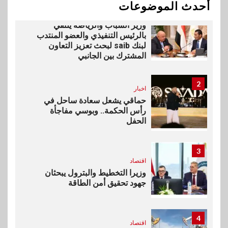
أحدث الموضوعات
1
بنوك
رياضة
وزير الشباب والرياضة يلتقي
بالرئيس التنفيذي والعضو المنتدب
لبنك saib لبحث تعزيز التعاون
المشترك بين الجانبي
2
اخبار
حماقي يشعل سعادة ساحل في
رأس الحكمة.. وبوسي مفاجأة
الحفل
3
اقتصاد
وزيرا التخطيط والبترول يبحثان
جهود تحقيق أمن الطاقة
4
اقتصاد