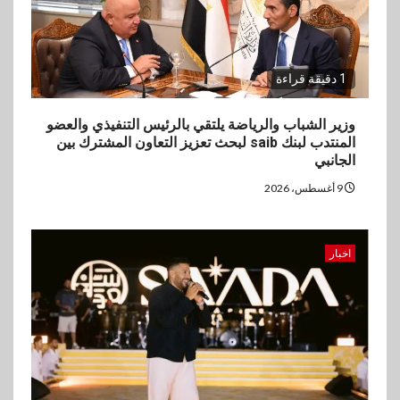
اقتصاد
ارتفاع أسعار النفط مع تصاعد
المخاوف بشأن مستقبل الملاحة
في مضيق هرمز
1 دقيقة قراءة
5
بنوك
وزير الشباب والرياضة يلتقي بالرئيس التنفيذي والعضو
البنك الزراعي يكرم موظفيه
المنتدب لبنك saib لبحث تعزيز التعاون المشترك بين
المتميزين بعد تحقيق نتائج قياسية
الجانبي
بالقروض الشخصية خلال الربع
9 أغسطس، 2026
الأول 2026
اخبار