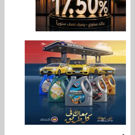
مستهدفات رؤية مصر 2030
8
بنوك
بنك مصر يشارك في فعالية اليوم
العالمي للشباب ويقدم العديد من
العروض المجانية
9
بنوك
بنك QNB مصر يعزز جاهزية
المشروعات الصغيرة والمتوسطة
للنمو والتوسع
10
اخبار
فيكسد مصر و”حلول” تتشاركان
في تطوير أول منصة للسياحة
الصحية في مصر والشرق الأوسط
وأفريقيا Tour4Cure