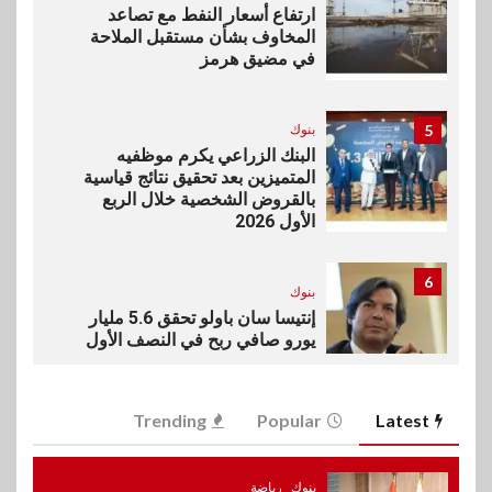
ارتفاع أسعار النفط مع تصاعد
المخاوف بشأن مستقبل الملاحة
في مضيق هرمز
5
بنوك
البنك الزراعي يكرم موظفيه
المتميزين بعد تحقيق نتائج قياسية
بالقروض الشخصية خلال الربع
الأول 2026
6
بنوك
إنتيسا سان باولو تحقق 5.6 مليار
يورو صافي ربح في النصف الأول
2026
Trending
Popular
Latest
7
اخبار
غرفة القاهرة تنظم ندوة إلكترونية
لدعم الصادرات وتحقيق
بنوك
رياضة