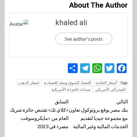
About The Author
khaled ali
See author's posts
Telegram
Share
WhatsApp
Twitter
Facebook
أسعار الفائدة
أقتصاد السوق وصله إقتصادية
اسعار الذهب
Tags:
الفيدرالي الأمريكي
سندات الخزانة الأمريكية
تنقل
التالي
السابق
المقالة
بنك مصر يوقع بروتوكول تعاون
«كلاي تك» تقتنص جائزة شريك
مع مجموعة جيديا لتقديم
العام من «مايكروسوفت
الخدمات المالية وغير المالية
مصر» في 2023