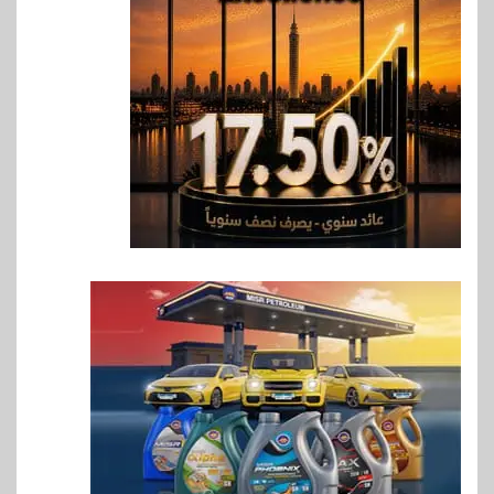
غرفة القاهرة تنظم ندوة إلكترونية
لدعم الصادرات وتحقيق
مستهدفات رؤية مصر 2030
7
بنوك
بنك مصر يشارك في فعالية اليوم
العالمي للشباب ويقدم العديد من
العروض المجانية
8
بنوك
بنك QNB مصر يعزز جاهزية
المشروعات الصغيرة والمتوسطة
للنمو والتوسع
9
اخبار
فيكسد مصر و”حلول” تتشاركان
في تطوير أول منصة للسياحة
الصحية في مصر والشرق الأوسط