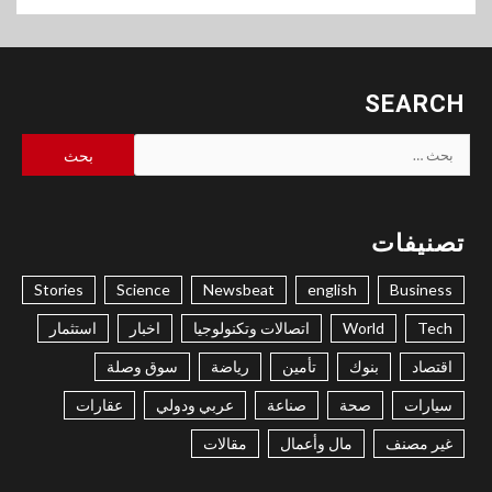
SEARCH
البحث
عن:
تصنيفات
Stories
Science
Newsbeat
english
Business
Tech
World
اتصالات وتكنولوجيا
اخبار
استثمار
اقتصاد
بنوك
تأمين
رياضة
سوق وصلة
سيارات
صحة
صناعة
عربي ودولي
عقارات
غير مصنف
مال وأعمال
مقالات