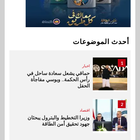
وأفريقيا Tour4Cure
10
سوق وصلة
هواوي: هاتف nova 15
Max بطارية ضخمة وتصميم متين
أحدث الموضوعات
جهازًا مثاليًا للشباب
1
اخبار
حماقي يشعل سعادة ساحل في
رأس الحكمة.. وبوسي مفاجأة
الحفل
2
اقتصاد
وزيرا التخطيط والبترول يبحثان
جهود تحقيق أمن الطاقة