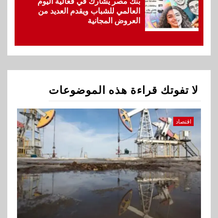
بنك مصر يشارك في فعالية اليوم
العالمي للشباب ويقدم العديد من
العروض المجانية
1
اقتصاد
ارتفاع أسعار النفط مع تصاعد
المخاوف بشأن مستقبل الملاحة
في مضيق هرمز
لا تفوتك قراءة هذه الموضوعات
2
بنوك
البنك الزراعي يكرم موظفيه
المتميزين بعد تحقيق نتائج قياسية
اقتصاد
بالقروض الشخصية خلال الربع
الأول 2026
3
بنوك
إنتيسا سان باولو تحقق 5.6 مليار
يورو صافي ربح في النصف الأول
2026