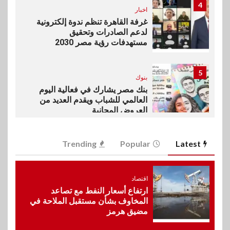
4
اخبار
غرفة القاهرة تنظم ندوة إلكترونية
لدعم الصادرات وتحقيق
مستهدفات رؤية مصر 2030
5
بنوك
بنك مصر يشارك في فعالية اليوم
العالمي للشباب ويقدم العديد من
العروض المجانية
6
Trending
Popular
Latest
بنوك
بنك QNB مصر يعزز جاهزية
المشروعات الصغيرة والمتوسطة
للنمو والتوسع
اقتصاد
ارتفاع أسعار النفط مع تصاعد
المخاوف بشأن مستقبل الملاحة في
مضيق هرمز
7
اخبار
فيكسد مصر و”حلول” تتشاركان