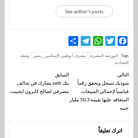
See author's posts
Telegram
Share
WhatsApp
Twitter
Facebook
البورصة المصرية
مصرف أبوظبي الإسلامي __مصر
وصله
Tags:
إقتصادية
تنقل
التالي
السابق
المقالة
سوديك تسجل وتحقق رقماً
بنك saib يشارك في تحالف
قياسياً لإجمالي المبيعات
مصرفي لصالح كايرون ايجيبت
المتعاقد عليها بقيمة 50.3 مليار
جنيه
اترك تعليقاً