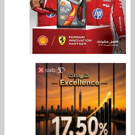
6
بنوك
بنك QNB مصر يعزز جاهزية
المشروعات الصغيرة والمتوسطة
للنمو والتوسع
7
اخبار
فيكسد مصر و”حلول” تتشاركان
في تطوير أول منصة للسياحة