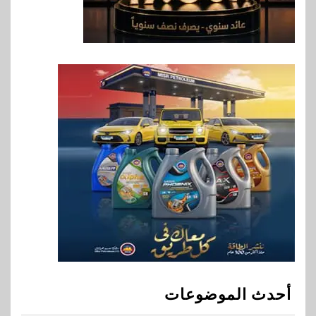
الصحية في مصر والشرق الأوسط
وأفريقيا Tour4Cure
8
سوق وصلة
هواوي: هاتف nova 15
Max بطارية ضخمة وتصميم متين
جهازًا مثاليًا للشباب
9
اقتصاد
إي اف چي فاينانس تستعرض
خطط نمو «بلد» لتعزيز حضورها
في سوق تحويلات المصريين
بالخارج
10
اخبار
بيان توضيحي صادر عن شركة
أحدث الموضوعات
ناتجاس