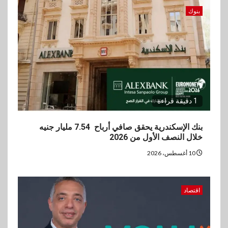
وصافي الربح يرتفع إلى486
مليون جنيه نهاية يونيو 2026
بنوك
3
عقارات
مدينة مصر تسجل مبيعات بقيمة
28.4 مليار جنيه خلال النصف
الأول من 2026
1 دقيقة قراءة
4
سوق وصلة
vivo تعيد تعريف مفهوم الفئة
بنك الإسكندرية يحقق صافي أرباح 7.54 مليار جنيه
المتوسطة مع إطلاق Y500
خلال النصف الأول من 2026
بمواصفات استثنائية
10 أغسطس، 2026
5
بنوك
رياضة
وزير الشباب والرياضة يلتقي
اقتصاد
بالرئيس التنفيذي والعضو المنتدب
لبنك saib لبحث تعزيز التعاون
المشترك