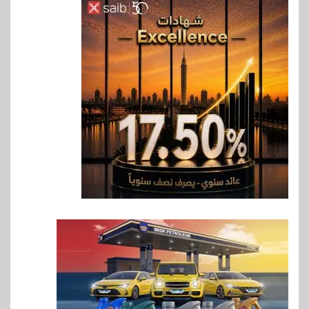
6
اخبار
حماقي يشعل سعادة ساحل في
رأس الحكمة.. وبوسي مفاجأة
الحفل
7
اقتصاد
وزيرا التخطيط والبترول يبحثان
جهود تحقيق أمن الطاقة
8
اقتصاد
ارتفاع أسعار النفط مع تصاعد
المخاوف بشأن مستقبل الملاحة
في مضيق هرمز
9
بنوك