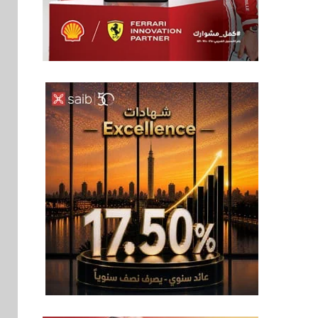
بنوك
6
بنك QNB مصر يعزز
جاهزية المشروعات
الصغيرة والمتوسطة
للنمو والتوسع
اخبار
فيكسد مصر و”حلول”
7
تتشاركان في تطوير
أول منصة للسياحة
الصحية في مصر
والشرق الأوسط
وأفريقيا Tour4Cure
سوق وصلة
8