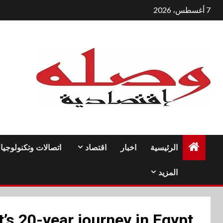
لتجاوز
7 أغسطس، 2026
لى
لمحتوى
الرئيسية
اخبار
اقتصاد
اتصالات وتكنولوجيا
المزيد
t’s 20-year journey in Egypt