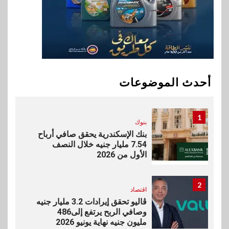
المتميزين بعد تحقيق نتائج قياسية
بالقروض الشخصية خلال الربع
الأول 2026
10
بنوك
إنتيسا سان باولو تحقق 5.6 مليار
يورو صافي ربح في النصف الأول
أحدث الموضوعات
2026
1
بنوك
بنك الإسكندرية يحقق صافي أرباح
7.54 مليار جنيه خلال النصف
الأول من 2026
2
اقتصاد
ڤاليو تحقق إيرادات 3.2 مليار جنيه
وصافي الربح يرتفع إلى486
مليون جنيه نهاية يونيو 2026