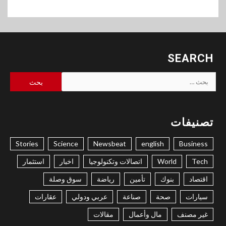
SEARCH
البحث
عن:
تصنيفات
Stories
Science
Newsbeat
english
Business
Tech
World
اتصالات وتكنولوجيا
اخبار
استثمار
اقتصاد
بنوك
تأمين
رياضة
سوق وصلة
سيارات
صحة
صناعة
عربي ودولي
عقارات
غير مصنف
مال وأعمال
مقالات