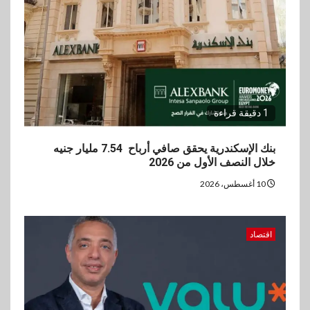
3
عقارات
مدينة مصر تسجل مبيعات بقيمة
28.4 مليار جنيه خلال النصف
الأول من 2026
1 دقيقة قراءة
4
سوق وصلة
vivo تعيد تعريف مفهوم الفئة
بنك الإسكندرية يحقق صافي أرباح 7.54 مليار جنيه
المتوسطة مع إطلاق Y500
خلال النصف الأول من 2026
بمواصفات استثنائية
10 أغسطس، 2026
5
بنوك
رياضة
وزير الشباب والرياضة يلتقي
اقتصاد
بالرئيس التنفيذي والعضو المنتدب
لبنك saib لبحث تعزيز التعاون
المشترك