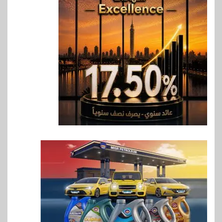
6
اخبار
حماقي يشعل سعادة ساحل في
رأس الحكمة.. وبوسي مفاجأة
الحفل
7
اقتصاد
وزيرا التخطيط والبترول يبحثان
جهود تحقيق أمن الطاقة
8
اقتصاد
ارتفاع أسعار النفط مع تصاعد
المخاوف بشأن مستقبل الملاحة
في مضيق هرمز
9
بنوك
البنك الزراعي يكرم موظفيه