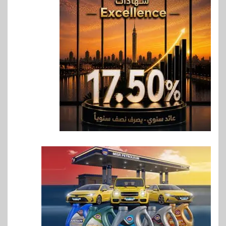
في تطوير أول منصة للسياحة
الصحية في مصر والشرق الأوسط
وأفريقيا Tour4Cure
7
سوق وصلة
هواوي: هاتف nova 15
Max بطارية ضخمة وتصميم متين
جهازًا مثاليًا للشباب
8
اقتصاد
إي اف چي فاينانس تستعرض
خطط نمو «بلد» لتعزيز حضورها
في سوق تحويلات المصريين
بالخارج
9
اخبار
بيان توضيحي صادر عن شركة
ناتجاس