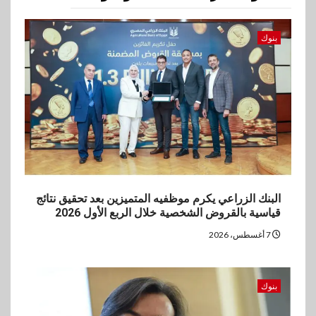
3
اخبار
بنوك
غرفة القاهرة تنظم ندوة إلكترونية
لدعم الصادرات وتحقيق
مستهدفات رؤية مصر 2030
4
بنوك
بنك مصر يشارك في فعالية اليوم
العالمي للشباب ويقدم العديد من
العروض المجانية
البنك الزراعي يكرم موظفيه المتميزين بعد تحقيق نتائج
5
قياسية بالقروض الشخصية خلال الربع الأول 2026
بنوك
بنك QNB مصر يعزز جاهزية
7 أغسطس، 2026
المشروعات الصغيرة والمتوسطة
للنمو والتوسع
بنوك