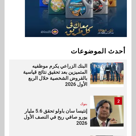
10
سوق وصلة
vivo تشعل المنافسة في مصر
مع إطلاق Y500 المزود ببطارية
بسعة 8100 مللي أمبير
أحدث الموضوعات
1
بنوك
البنك الزراعي يكرم موظفيه
المتميزين بعد تحقيق نتائج قياسية
بالقروض الشخصية خلال الربع
الأول 2026
2
بنوك
إنتيسا سان باولو تحقق 5.6 مليار
يورو صافي ربح في النصف الأول
2026