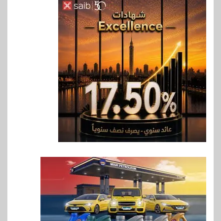
6
بنوك
بنك QNB مصر يعزز جاهزية
المشروعات الصغيرة والمتوسطة
للنمو والتوسع
7
اخبار
فيكسد مصر و”حلول” تتشاركان
في تطوير أول منصة للسياحة
الصحية في مصر والشرق الأوسط
وأفريقيا Tour4Cure
8
سوق وصلة
هواوي: هاتف nova 15
Max بطارية ضخمة وتصميم متين
جهازًا مثاليًا للشباب