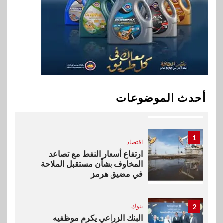
9
اقتصاد
إي اف چي فاينانس تستعرض
خطط نمو «بلد» لتعزيز حضورها
في سوق تحويلات المصريين
بالخارج
10
اخبار
بيان توضيحي صادر عن شركة
أحدث الموضوعات
ناتجاس
1
اقتصاد
ارتفاع أسعار النفط مع تصاعد
المخاوف بشأن مستقبل الملاحة
في مضيق هرمز
2
بنوك
البنك الزراعي يكرم موظفيه