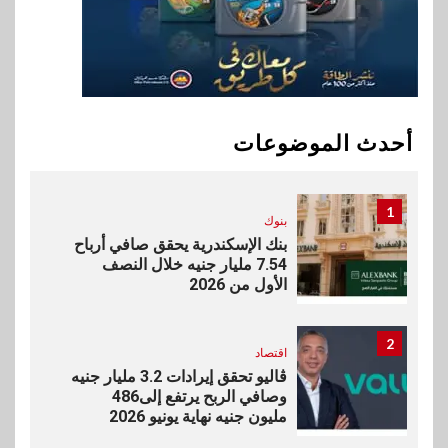
بالقروض الشخصية خلال الربع
الأول 2026
10
بنوك
إنتيسا سان باولو تحقق 5.6 مليار
يورو صافي ربح في النصف الأول
أحدث الموضوعات
2026
1
بنوك
بنك الإسكندرية يحقق صافي أرباح
7.54 مليار جنيه خلال النصف
الأول من 2026
2
اقتصاد
ڤاليو تحقق إيرادات 3.2 مليار جنيه
وصافي الربح يرتفع إلى486
مليون جنيه نهاية يونيو 2026