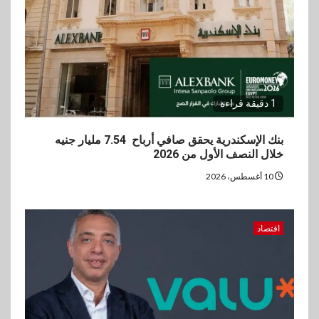
3
عقارات
مدينة مصر تسجل مبيعات بقيمة
28.4 مليار جنيه خلال النصف
الأول من 2026
1 دقيقة قراءة
4
سوق وصلة
vivo تعيد تعريف مفهوم الفئة
بنك الإسكندرية يحقق صافي أرباح 7.54 مليار جنيه
المتوسطة مع إطلاق Y500
خلال النصف الأول من 2026
بمواصفات استثنائية
10 أغسطس، 2026
5
بنوك
رياضة
وزير الشباب والرياضة يلتقي
اقتصاد
بالرئيس التنفيذي والعضو المنتدب
لبنك saib لبحث تعزيز التعاون
المشترك