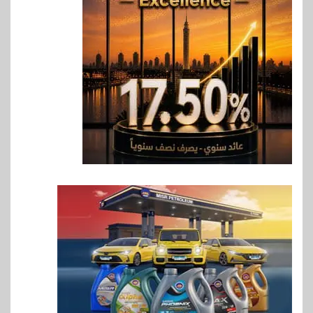
حماقي يشعل سعادة ساحل في
رأس الحكمة.. وبوسي مفاجأة
الحفل
7
اقتصاد
وزيرا التخطيط والبترول يبحثان
جهود تحقيق أمن الطاقة
8
اقتصاد
ارتفاع أسعار النفط مع تصاعد
المخاوف بشأن مستقبل الملاحة
في مضيق هرمز
9
بنوك
البنك الزراعي يكرم موظفيه
المتميزين بعد تحقيق نتائج قياسية