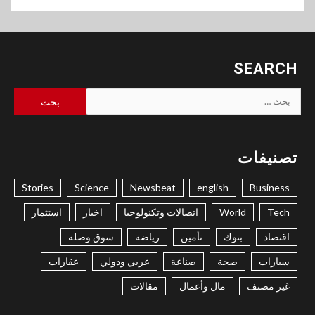
SEARCH
البحث
عن:
تصنيفات
Stories
Science
Newsbeat
english
Business
Tech
World
اتصالات وتكنولوجيا
اخبار
استثمار
اقتصاد
بنوك
تأمين
رياضة
سوق وصلة
سيارات
صحة
صناعة
عربي ودولي
عقارات
غير مصنف
مال وأعمال
مقالات