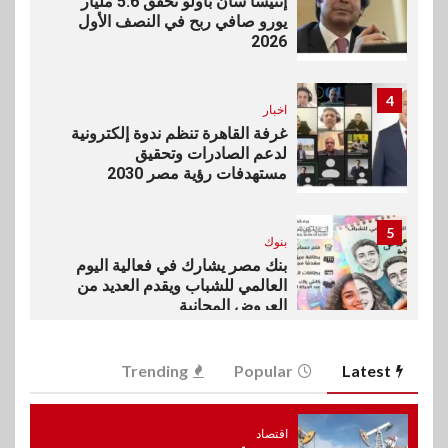
إنتيسا سان باولو تحقق 5.6 مليار
يورو صافي ربح في النصف الأول
2026
4
اخبار
غرفة القاهرة تنظم ندوة إلكترونية
لدعم الصادرات وتحقيق
مستهدفات رؤية مصر 2030
5
بنوك
بنك مصر يشارك في فعالية اليوم
العالمي للشباب ويقدم العديد من
العروض المجانية
6
Trending
Popular
Latest
بنوك
بنك QNB مصر يعزز جاهزية
المشروعات الصغيرة والمتوسطة
اقتصاد
للنمو والتوسع