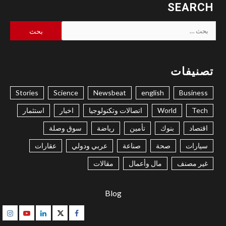
SEARCH
البحث
عن:
تصنيفات
Stories
Science
Newsbeat
english
Business
Tech
World
اتصالات وتكنولوجيا
اخبار
استثمار
اقتصاد
بنوك
تأمين
رياضة
سوق وصلة
سيارات
صحة
صناعة
عربي ودولي
عقارات
غير مصنف
مال وأعمال
مقالات
Blog
gram
Youtube
Linkedin
Twitter
Facebook