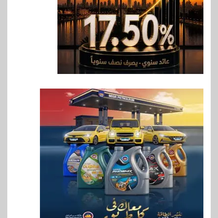
7
اخبار
فيكسد مصر و”حلول” تتشاركان
في تطوير أول منصة للسياحة
الصحية في مصر والشرق الأوسط
وأفريقيا Tour4Cure
8
سوق وصلة
هواوي: هاتف nova 15
Max بطارية ضخمة وتصميم متين
جهازًا مثاليًا للشباب
9
اقتصاد
إي اف چي فاينانس تستعرض
خطط نمو «بلد» لتعزيز حضورها
في سوق تحويلات المصريين
بالخارج