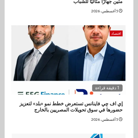
متين جهازًا مثاليًا للشباب
vivo تشعل المنافسة في مصر
مع إطلاق Y500 المزود ببطارية
5 أغسطس، 2026
بسعة 8100 مللي أمبير
اقتصاد
5
بنوك
تأمين
نكست وكاف للتأمين يطلقان
تحالفًا استراتيجيًا لتقديم حلول
تأمينية متكاملة لعملاء البنك
1 دقيقة قراءة
إي اف چي فاينانس تستعرض خطط نمو «بلد» لتعزيز
حضورها في سوق تحويلات المصريين بالخارج
5 أغسطس، 2026