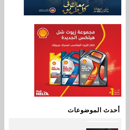
8
بنوك
بنك الإسكندرية يطلق الحساب
الجاري “ابدأ” اليومي
9
اخبار
سيارات
راية للمباني الذكية وSungrow
تعززان مكانة Electra كأسرع
شبكة لشحن المركبات الكهربائية
في مصر
10
بنوك
البنك الأهلي يعين عمرو السُلمي
أحدث الموضوعات
رئيسًا تنفيذيًا للمعاملات المصرفية
الدولية