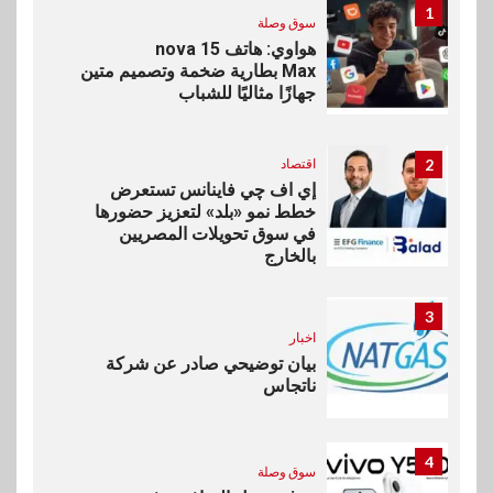
1
سوق وصلة
هواوي: هاتف nova 15
Max بطارية ضخمة وتصميم متين
جهازًا مثاليًا للشباب
2
اقتصاد
إي اف چي فاينانس تستعرض
خطط نمو «بلد» لتعزيز حضورها
في سوق تحويلات المصريين
بالخارج
3
اخبار
بيان توضيحي صادر عن شركة
ناتجاس
4
سوق وصلة