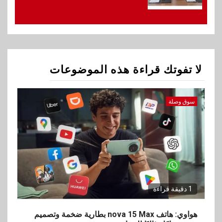
1
سوق وصلة
هواوي: هاتف nova 15
Max بطارية ضخمة وتصميم متين
جهازًا مثاليًا للشباب
لا تفوتك قراءة هذه الموضوعات
2
اقتصاد
إي اف چي فاينانس تستعرض
خطط نمو «بلد» لتعزيز حضورها
سوق وصلة
في سوق تحويلات المصريين
بالخارج
3
اخبار
بيان توضيحي صادر عن شركة
ناتجاس
1 دقيقة قراءة
4
هواوي: هاتف nova 15 Max بطارية ضخمة وتصميم
سوق وصلة