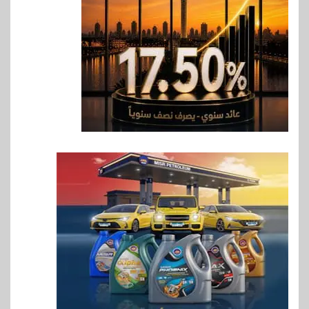
6
اقتصاد
رئيس مجلس القضاء الأعلى يوقّع
بروتوكول تعاون مع البريد لتقديم
خدمة الإعلان الإلكتروني المسجل
7
اخبار
RAKICT تعلن عن شراكة
استراتيجية مع MCS لإطلاق
محفظة التدريب الرسمية
لكاسبرسكي