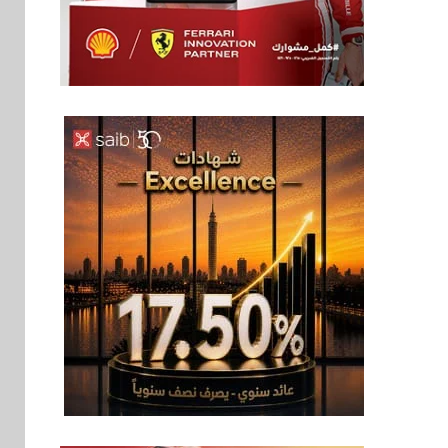
بنوك
6
بنك QNB مصر يعزز
جاهزية المشروعات
الصغيرة والمتوسطة
للنمو والتوسع
اخبار
فيكسد مصر و”حلول”
7
تتشاركان في تطوير
أول منصة للسياحة
الصحية في مصر
والشرق الأوسط
وأفريقيا Tour4Cure
سوق وصلة
8